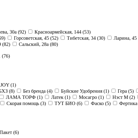
ева, 30а
(92)
Красноармейская, 144
(53)
59)
Горсоветская, 45
(52)
Тибетская, 34
(30)
Ларина, 45
9
(82)
Сальский, 28a
(80)
1
(76)
JOY
(1)
БХЗ
(8)
Без бренда
(4)
Буйские Удобрения
(1)
Гера
(5)
ЛАМА ТОРФ
(1)
Латек
(1)
Мосагро
(1)
Нэст М
(2)
Скорая помощь
(3)
ТУТ БИО
(6)
Фаско
(5)
Фертик
Пакет
(6)