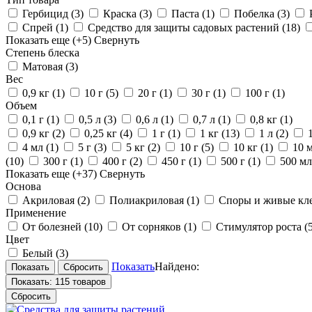
Гербицид
(3)
Краска
(3)
Паста
(1)
Побелка
(3)
Спрей
(1)
Средство для защиты садовых растений
(18)
Показать еще
(+5)
Свернуть
Степень блеска
Матовая
(3)
Вес
0,9 кг
(1)
10 г
(5)
20 г
(1)
30 г
(1)
100 г
(1)
Объем
0,1 г
(1)
0,5 л
(3)
0,6 л
(1)
0,7 л
(1)
0,8 кг
(1)
0,9 кг
(2)
0,25 кг
(4)
1 г
(1)
1 кг
(13)
1 л
(2)
4 мл
(1)
5 г
(3)
5 кг
(2)
10 г
(5)
10 кг
(1)
10 
(10)
300 г
(1)
400 г
(2)
450 г
(1)
500 г
(1)
500 м
Показать еще
(+37)
Свернуть
Основа
Акриловая
(2)
Полиакриловая
(1)
Споры и живые клет
Применение
От болезней
(10)
От сорняков
(1)
Стимулятор роста
(
Цвет
Белый
(3)
Показать
Найдено:
Показать:
115 товаров
Сбросить