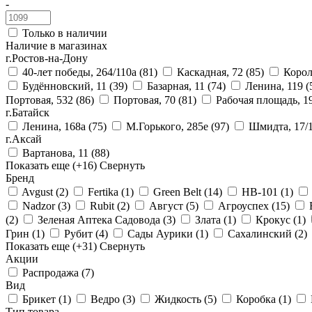
-
Только в наличии
Наличие в магазинах
г.Ростов-на-Дону
40-лет победы, 264/110а
(81)
Каскадная, 72
(85)
Корол
Будённовский, 11
(39)
Базарная, 11
(74)
Ленина, 119
(
Портовая, 532
(86)
Портовая, 70
(81)
Рабочая площадь, 1
г.Батайск
Ленина, 168а
(75)
М.Горького, 285е
(97)
Шмидта, 17/
г.Аксай
Вартанова, 11
(88)
Показать еще
(+16)
Свернуть
Бренд
Avgust
(2)
Fertika
(1)
Green Belt
(14)
HB-101
(1)
Nadzor
(3)
Rubit
(2)
Август
(5)
Агроуспех
(15)
(2)
Зеленая Аптека Садовода
(3)
Злата
(1)
Крокус
(1)
Грин
(1)
Рубит
(4)
Сады Аурики
(1)
Сахалинский
(2)
Показать еще
(+31)
Свернуть
Акции
Распродажа
(7)
Вид
Брикет
(1)
Ведро
(3)
Жидкость
(5)
Коробка
(1)
Тип товара