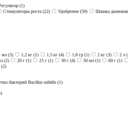
Регулятор
(1)
Стимуляторы роста
(22)
Удобрение
(59)
Шашка дымова
1 мл
(3)
1,2 кг
(1)
1,5 кг
(4)
1,8 гр
(1)
2 кг
(3)
2 л
(
мл
(2)
20 г
(1)
25 г
(1)
30 г
(4)
50 мл
(1)
60 г
(1)
л
(2)
ки бактерий Bacillus subtilis
(1)
5)