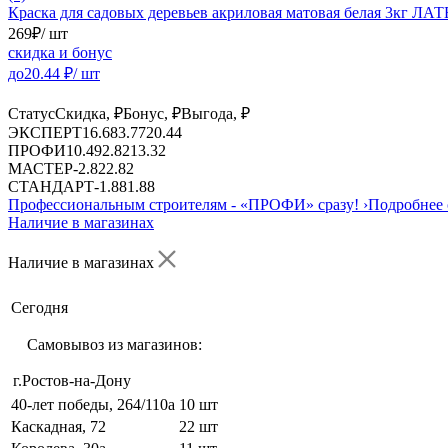
Краска для садовых деревьев акриловая матовая белая 3кг ЛА
269
₽
/ шт
скидка и бонус
до
20.44
₽/ шт
Статус
Скидка, ₽
Бонус, ₽
Выгода, ₽
ЭКСПЕРТ
16.68
3.77
20.44
ПРОФИ
10.49
2.82
13.32
МАСТЕР
-
2.82
2.82
СТАНДАРТ
-
1.88
1.88
Профессиональным строителям -
«ПРОФИ»
сразу!
›
Подробнее 
Наличие в магазинах
Наличие в магазинах
Сегодня
Самовывоз из магазинов:
г.Ростов-на-Дону
40-лет победы, 264/110а
10 шт
Каскадная, 72
22 шт