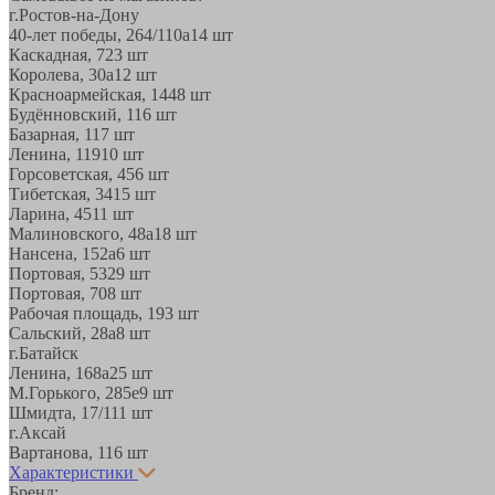
г.Ростов-на-Дону
40-лет победы, 264/110а
14 шт
Каскадная, 72
3 шт
Королева, 30а
12 шт
Красноармейская, 144
8 шт
Будённовский, 11
6 шт
Базарная, 11
7 шт
Ленина, 119
10 шт
Горсоветская, 45
6 шт
Тибетская, 34
15 шт
Ларина, 45
11 шт
Малиновского, 48а
18 шт
Нансена, 152а
6 шт
Портовая, 532
9 шт
Портовая, 70
8 шт
Рабочая площадь, 19
3 шт
Сальский, 28a
8 шт
г.Батайск
Ленина, 168а
25 шт
М.Горького, 285е
9 шт
Шмидта, 17/1
11 шт
г.Аксай
Вартанова, 11
6 шт
Характеристики
Бренд: