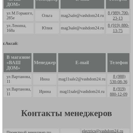
ДОМ»
8 (989) 700-
ул.М.Горького,
Ольга
mag2sale@vashdom24.ru
285е
23-13
8 (919) 880-
ул.Ленина,
Юлия
mag3sale@vashdom24.ru
168а
13-75
г.Аксай:
В магазине
«ВАШ
Менеджер
E-mail
Телефон
ДОМ»
8 (988)
ул.Вартанова,
Инна
mag11sale2@vashdom24.ru
11
530-08-36
8 (919)
ул.Вартанова,
Ирина
mag11sale@vashdom24.ru
11
880-12-09
Контакты менеджеров
electrics@vashdom24.ru
Проектный менеджер по