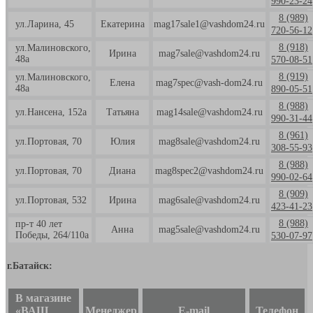
990-23-24
8 (989)
ул.Ларина, 45
Екатерина
mag17sale1@vashdom24.ru
720-56-12
8 (918)
ул.Малиновского,
Ирина
mag7sale@vashdom24.ru
48а
570-08-51
8 (919)
ул.Малиновского,
Елена
mag7spec@vash-dom24.ru
48а
890-05-51
8 (988)
ул.Нансена, 152а
Татьяна
mag14sale@vashdom24.ru
990-31-44
8 (961)
ул.Портовая, 70
Юлия
mag8sale@vashdom24.ru
308-55-93
8 (988)
ул.Портовая, 70
Диана
mag8spec2@vashdom24.ru
990-02-64
8 (909)
ул.Портовая, 532
Ирина
mag6sale@vashdom24.ru
423-41-23
8 (988)
пр-т 40 лет
Анна
mag5sale@vashdom24.ru
Победы, 264/110а
530-07-97
г.Батайск:
В магазине
«ВАШ
Менеджер
E-mail
Телефон