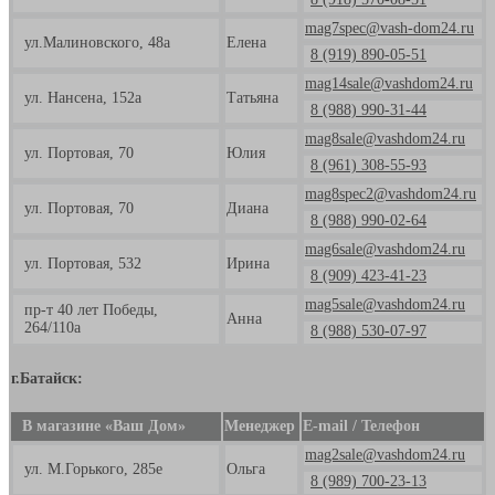
8 (918) 570-08-51
mag7spec@vash-dom24.ru
ул.Малиновского, 48а
Елена
8 (919) 890-05-51
mag14sale@vashdom24.ru
ул. Нансена, 152а
Татьяна
8 (988) 990-31-44
mag8sale@vashdom24.ru
ул. Портовая, 70
Юлия
8 (961) 308-55-93
mag8spec2@vashdom24.ru
ул. Портовая, 70
Диана
8 (988) 990-02-64
mag6sale@vashdom24.ru
ул. Портовая, 532
Ирина
8 (909) 423-41-23
mag5sale@vashdom24.ru
пр-т 40 лет Победы,
Анна
264/110а
8 (988) 530-07-97
г.Батайск:
В магазине «Ваш Дом»
Менеджер
E-mail / Телефон
mag2sale@vashdom24.ru
ул. М.Горького, 285е
Ольга
8 (989) 700-23-13