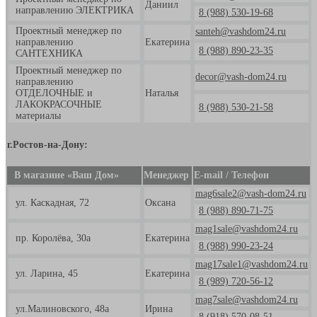
Даниил
направлению ЭЛЕКТРИКА
8 (988) 530-19-68
Проектный менеджер по
santeh@vashdom24.ru
направлению
Екатерина
8 (988) 890-23-35
САНТЕХНИКА
Проектный менеджер по
decor@vash-dom24.ru
направлению
ОТДЕЛОЧНЫЕ и
Наталья
ЛАКОКРАСОЧНЫЕ
8 (988) 530-21-58
материалы
г.Ростов-на-Дону:
В магазине «Ваш Дом»
Менеджер
E-mail / Телефон
mag6sale2@vash-dom24.ru
ул. Каскадная, 72
Оксана
8 (988) 890-71-75
mag1sale@vashdom24.ru
пр. Королёва, 30а
Екатерина
8 (988) 990-23-24
mag17sale1@vashdom24.ru
ул. Ларина, 45
Екатерина
8 (989) 720-56-12
mag7sale@vashdom24.ru
ул.Малиновского, 48а
Ирина