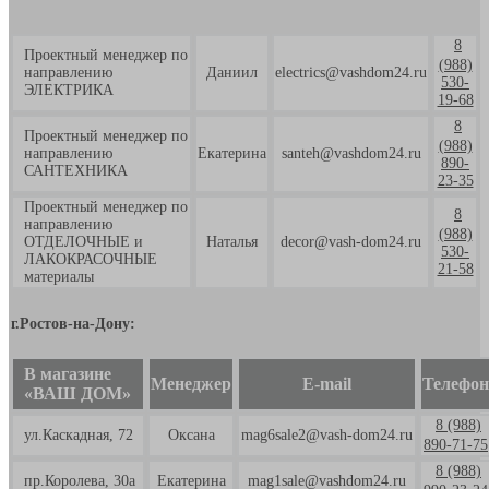
8
Проектный менеджер по
(988)
направлению
Даниил
electrics@vashdom24.ru
530-
ЭЛЕКТРИКА
19-68
8
Проектный менеджер по
(988)
направлению
Екатерина
santeh@vashdom24.ru
890-
САНТЕХНИКА
23-35
Проектный менеджер по
8
направлению
(988)
ОТДЕЛОЧНЫЕ и
Наталья
decor@vash-dom24.ru
530-
ЛАКОКРАСОЧНЫЕ
21-58
материалы
г.Ростов-на-Дону:
В магазине
Менеджер
E-mail
Телефон
«ВАШ ДОМ»
8 (988)
ул.Каскадная, 72
Оксана
mag6sale2@vash-dom24.ru
890-71-75
8 (988)
пр.Королева, 30а
Екатерина
mag1sale@vashdom24.ru