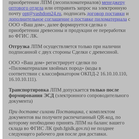
приобретении ЛПМ (лесопиломатериалов)
менеджеру
оптового отдела
или отправить запрос на электронную
почту
opt@vashdom24.ru
, подписать
договор поставки
и
дополнительное соглашение о поставке пиломатериала
с
ООО «Ваш дом», далее формируется сделка о
приобретении древесины и продукции ее переработки
во ФГИС ЛК.
Отгрузка
ЛПМ осуществляется только при наличии
подписанной с двух стороны Сделки с древесиной.
ООО «Ваш дом» регистрирует сделки по
«Пиломатериалам хвойных пород» (коды в
соответствии с классификатором ОКПД-2 16.10.10.110,
16.10.10.111).
Транспортировка
ЛПМ допускается
только после
формирования ЭСД
(электронного сопроводительного
документа)
При доставке силами Поставщика
, с комплектом
документов вы получите распечатанный QR-код, по
которому необходимо принять ЛПМ на баланс вашего
склада во ФГИС ЛК (pub.fgislk.gov.ru) не позднее
следующего рабочего дня после дня доставки.