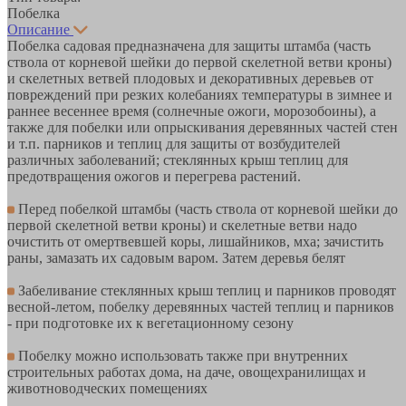
Побелка
Описание
Побелка садовая предназначена для защиты штамба (часть
ствола от корневой шейки до первой скелетной ветви кроны)
и скелетных ветвей плодовых и декоративных деревьев от
повреждений при резких колебаниях температуры в зимнее и
раннее весеннее время (солнечные ожоги, морозобоины), а
также для побелки или опрыскивания деревянных частей стен
и т.п. парников и теплиц для защиты от возбудителей
различных заболеваний; стеклянных крыш теплиц для
предотвращения ожогов и перегрева растений.
Перед побелкой штамбы (часть ствола от корневой шейки до
первой скелетной ветви кроны) и скелетные ветви надо
очистить от омертвевшей коры, лишайников, мха; зачистить
раны, замазать их садовым варом. Затем деревья белят
Забеливание стеклянных крыш теплиц и парников проводят
весной-летом, побелку деревянных частей теплиц и парников
- при подготовке их к вегетационному сезону
Побелку можно использовать также при внутренних
строительных работах дома, на даче, овощехранилищах и
животноводческих помещениях