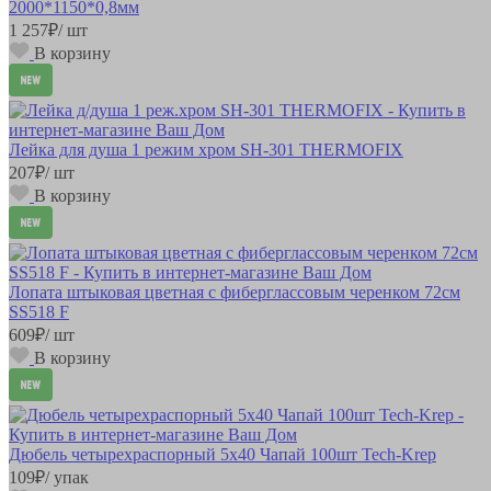
2000*1150*0,8мм
1 257
₽
/ шт
В корзину
Лейка для душа 1 режим хром SH-301 THERMOFIX
207
₽
/ шт
В корзину
Лопата штыковая цветная с фиберглассовым черенком 72см
SS518 F
609
₽
/ шт
В корзину
Дюбель четырехраспорный 5х40 Чапай 100шт Tech-Krep
109
₽
/ упак