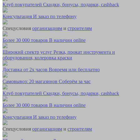
Клуб покупателей
Скидки, бонусы, подарки, cashback
Консультация
И заказ по телефону
Спецусловия
организациям
и
строителям
Более 30 000 товаров
В наличии online
Широкий спектр услуг
Резка, прокат инструмента и
оборудования, колеровка краски
Доставка от 2х часов
Вовремя или бесплатно
Самовывоз: 20 магазинов
Соберём за час
Клуб покупателей
Скидки, бонусы, подарки, cashback
Более 30 000 товаров
В наличии online
Консультация
И заказ по телефону
Спецусловия
организациям
и
строителям