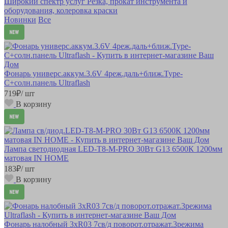
Широкий спектр услуг
Резка, прокат инструмента и
оборудования, колеровка краски
Новинки
Все
Фонарь универс.аккум.3.6V 4реж.даль+ближ.Type-
C+солн.панель Ultraflash
719
₽
/ шт
В корзину
Лампа светодиодная LED-T8-М-PRO 30Вт G13 6500К 1200мм
матовая IN HOME
183
₽
/ шт
В корзину
Фонарь налобный 3xR03 7св/д поворот.отражат.3режима