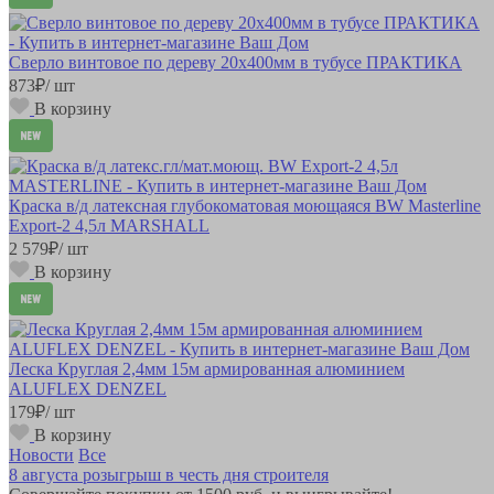
Сверло винтовое по дереву 20х400мм в тубусе ПРАКТИКА
873
₽
/ шт
В корзину
Краска в/д латексная глубокоматовая моющаяся BW Masterline
Export-2 4,5л MARSHALL
2 579
₽
/ шт
В корзину
Леска Круглая 2,4мм 15м армированная алюминием
ALUFLEX DENZEL
179
₽
/ шт
В корзину
Новости
Все
8 августа розыгрыш в честь дня строителя