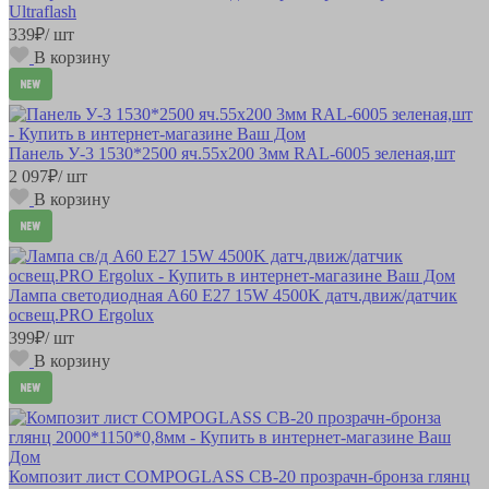
Ultraflash
339
₽
/ шт
В корзину
Панель У-3 1530*2500 яч.55х200 3мм RAL-6005 зеленая,шт
2 097
₽
/ шт
В корзину
Лампа светодиодная A60 E27 15W 4500K датч.движ/датчик
освещ.PRO Ergolux
399
₽
/ шт
В корзину
Композит лист COMPOGLASS СВ-20 прозрачн-бронза глянц