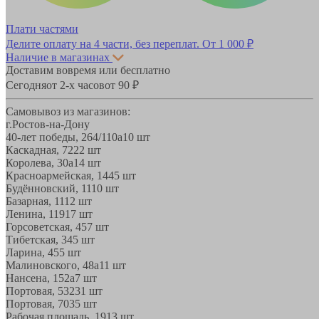
Плати частями
Делите оплату на 4 части, без переплат.
От 1 000 ₽
Наличие в магазинах
Доставим вовремя или бесплатно
Сегодня
от 2-х часов
от 90 ₽
Самовывоз из магазинов:
г.Ростов-на-Дону
40-лет победы, 264/110а
10 шт
Каскадная, 72
22 шт
Королева, 30а
14 шт
Красноармейская, 144
5 шт
Будённовский, 11
10 шт
Базарная, 11
12 шт
Ленина, 119
17 шт
Горсоветская, 45
7 шт
Тибетская, 34
5 шт
Ларина, 45
5 шт
Малиновского, 48а
11 шт
Нансена, 152а
7 шт
Портовая, 532
31 шт
Портовая, 70
35 шт
Рабочая площадь, 19
13 шт