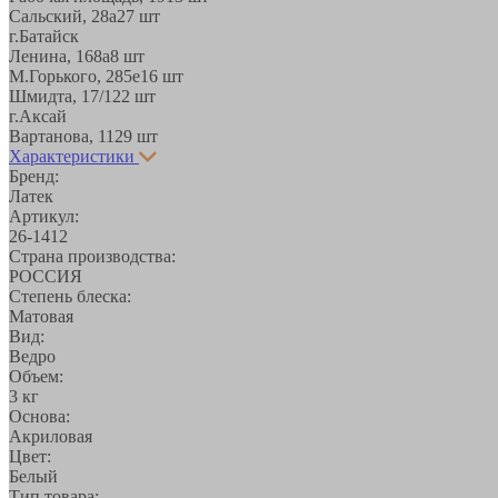
Сальский, 28a
27 шт
г.Батайск
Ленина, 168а
8 шт
М.Горького, 285е
16 шт
Шмидта, 17/1
22 шт
г.Аксай
Вартанова, 11
29 шт
Характеристики
Бренд:
Латек
Артикул:
26-1412
Страна производства:
РОССИЯ
Степень блеска:
Матовая
Вид:
Ведро
Объем:
3 кг
Основа:
Акриловая
Цвет:
Белый
Тип товара: