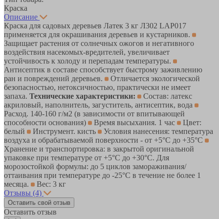
Краска
Описание
Краска для садовых деревьев Латек 3 кг Л302 LAP017
применяется для окрашивания деревьев и кустарников.
Защищает растения от солнечных ожогов и негативного
воздействия насекомых-вредителей, увеличивает
устойчивость к холоду и перепадам температуры.
Антисептик в составе способствует быстрому заживлению
ран и повреждений деревьев.
Отличается экологической
безопасностью, нетоксичностью, практически не имеет
запаха.
Технические характеристики:
Состав: латекс
акриловый, наполнитель, загуститель, антисептик, вода
Расход. 140-160 г/м2 (в зависимости от впитывающей
способности основания)
Время высыхания. 1 час
Цвет:
белый
Инструмент. кисть
Условия нанесения: температура
воздуха и обрабатываемой поверхности - от +5°С до +35°С
Хранение и транспортировка: в закрытой оригинальной
упаковке при температуре от +5°С до +30°С. Для
морозостойкой формулы: до 5 циклов замораживания/
оттаивания при температуре до -25°С в течение не более 1
месяца.
Вес: 3 кг
Отзывы
(4)
Оставить свой отзыв
Оставить отзыв