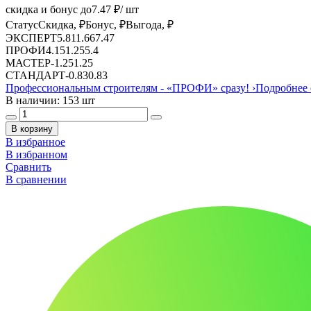
скидка и бонус до
7.47
₽/ шт
Статус
Скидка, ₽
Бонус, ₽
Выгода, ₽
ЭКСПЕРТ
5.81
1.66
7.47
ПРОФИ
4.15
1.25
5.4
МАСТЕР
-
1.25
1.25
СТАНДАРТ
-
0.83
0.83
Профессиональным строителям -
«ПРОФИ»
сразу!
›
Подробнее 
В наличии: 153 шт
В корзину
В избранное
В избранном
Сравнить
В сравнении