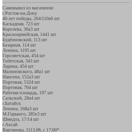
Самовывоз из магазинов:
г.Ростов-на-Дону
40-лет победы, 264/110а
6 шт
Каскадная, 72
3 шт
Королева, 30а
3 шт
Красноармейская, 144
1 шт
Будённовский, 11
3 шт
Базарная, 11
4 шт
Ленина, 119
5 шт
Горсоветская, 45
4 шт
Тибетская, 34
3 шт
Ларина, 45
4 шт
Малиновского, 48а
1 шт
Нансена, 152а
3 шт
Портовая, 532
4 шт
Портовая, 70
4 шт
Рабочая площадь, 19
7 шт
Сальский, 28a
4 шт
г.Батайск
Ленина, 168а
3 шт
М.Горького, 285е
3 шт
Шмидта, 17/1
4 шт
г.Аксай
Вартанова, 11
13.08, с 17:00*