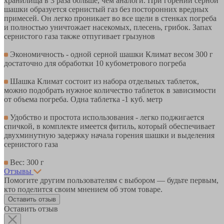
хранилища в 3 раза больше, чем аналоги. При горении серной
шашки образуется сернистый газ без посторонних вредных
примесей. Он легко проникает во все щели в стенках погреба
и полностью уничтожает насекомых, плесень, грибок. Запах
сернистого газа также отпугивает грызунов
Экономичность - одной серной шашки Климат весом 300 г
достаточно для обработки 10 кубометрового погреба
Шашка Климат состоит из набора отдельных таблеток,
можно подобрать нужное количество таблеток в зависимости
от объема погреба. Одна таблетка -1 куб. метр
Удобство и простота использования - легко поджигается
спичкой, в комплекте имеется фитиль, который обеспечивает
двухминутную задержку начала горения шашки и выделения
сернистого газа
Вес: 300 г
Отзывы
Помогите другим пользователям с выбором — будьте первым,
кто поделится своим мнением об этом товаре.
Оставить отзыв
Оставить отзыв