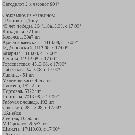
Сегодня
от 2-х часов
от 90 ₽
Самовывоз из магазинов:
г.Ростов-на-Дону
40-лет победы, 264/110а
13.08, с 17:00*
Каскадная, 72
1 шт
Королева, 30а
7 шт
Красноармейская, 144
13.08, с 17:00*
Будённовский, 11
13.08, с 17:00*
Базарная, 11
13.08, с 17:00*
Ленина, 119
13.08, с 17:00*
Горсоветская, 45
13.08, с 17:00*
Тибетская, 34
13.08, с 17:00*
Ларина, 45
1 шт
Малиновского, 48а
5 шт
Нансена, 152а
2 шт
Портовая, 532
2 шт
Портовая, 70
13.08, с 17:00*
Рабочая площадь, 19
2 шт
Сальский, 28a
13.08, с 17:00*
г.Батайск
Ленина, 168а
6 шт
М.Горького, 285е
7 шт
Шмидта, 17/1
13.08, с 17:00*
г.Аксай