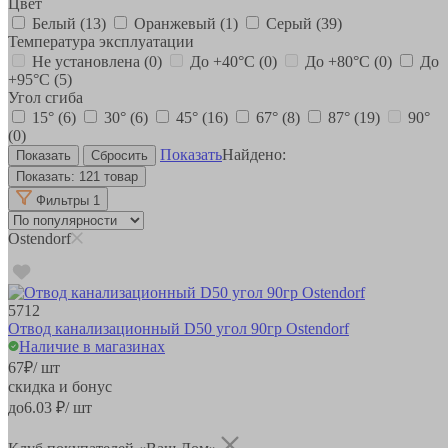
Цвет
Белый
(13)
Оранжевый
(1)
Серый
(39)
Температура эксплуатации
Не установлена
(0)
До +40°С
(0)
До +80°С
(0)
До
+95°С
(5)
Угол сгиба
15°
(6)
30°
(6)
45°
(16)
67°
(8)
87°
(19)
90°
(0)
Показать
Найдено:
Показать:
121 товар
Фильтры
1
Ostendorf
5712
Отвод канализационный D50 угол 90гр Ostendorf
Наличие в магазинах
67
₽
/ шт
скидка и бонус
до
6.03
₽/ шт