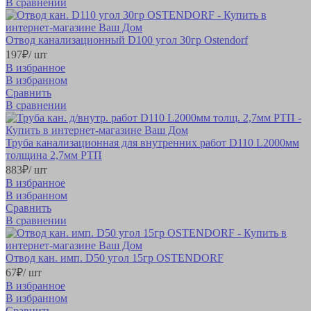
В сравнении
Отвод канализационный D100 угол 30гр Ostendorf
197
₽
/ шт
В избранное
В избранном
Сравнить
В сравнении
Труба канализационная для внутренних работ D110 L2000мм
толщина 2,7мм РТП
883
₽
/ шт
В избранное
В избранном
Сравнить
В сравнении
Отвод кан. имп. D50 угол 15гр OSTENDORF
67
₽
/ шт
В избранное
В избранном
Сравнить