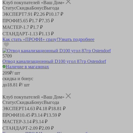
Клуб покупателей «Ваш Дом»
Статус
Скидка
Бонус
Выгода
ЭКСПЕРТ
7.91 ₽
2.26 ₽
10.17 ₽
ПРОФИ
5.65 ₽
1.7 ₽
7.35 ₽
МАСТЕР
-
1.7 ₽
1.7 ₽
СТАНДАРТ
-
1.13 ₽
1.13 ₽
Как стать «ПРОФИ» сразу!
Узнать подробнее
5709
Отвод канализационный D100 угол 87гр Ostendorf
Наличие в магазинах
209
₽
/ шт
скидка и бонус
до
18.81
₽/ шт
Клуб покупателей «Ваш Дом»
Статус
Скидка
Бонус
Выгода
ЭКСПЕРТ
14.63 ₽
4.18 ₽
18.81 ₽
ПРОФИ
10.45 ₽
3.14 ₽
13.59 ₽
МАСТЕР
-
3.14 ₽
3.14 ₽
СТАНДАРТ
-
2.09 ₽
2.09 ₽