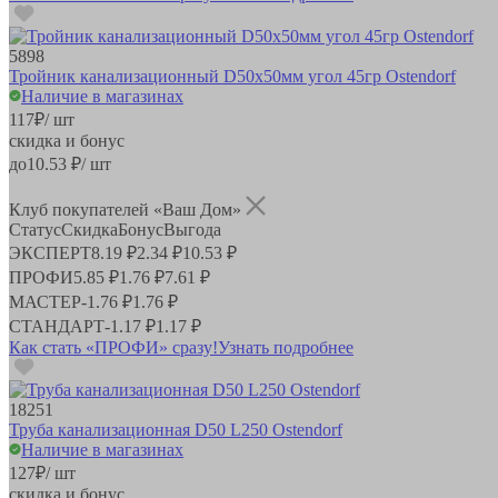
5898
Тройник канализационный D50х50мм угол 45гр Ostendorf
Наличие в магазинах
117
₽
/ шт
скидка и бонус
до
10.53
₽/ шт
Клуб покупателей «Ваш Дом»
Статус
Скидка
Бонус
Выгода
ЭКСПЕРТ
8.19 ₽
2.34 ₽
10.53 ₽
ПРОФИ
5.85 ₽
1.76 ₽
7.61 ₽
МАСТЕР
-
1.76 ₽
1.76 ₽
СТАНДАРТ
-
1.17 ₽
1.17 ₽
Как стать «ПРОФИ» сразу!
Узнать подробнее
18251
Труба канализационная D50 L250 Ostendorf
Наличие в магазинах
127
₽
/ шт
скидка и бонус