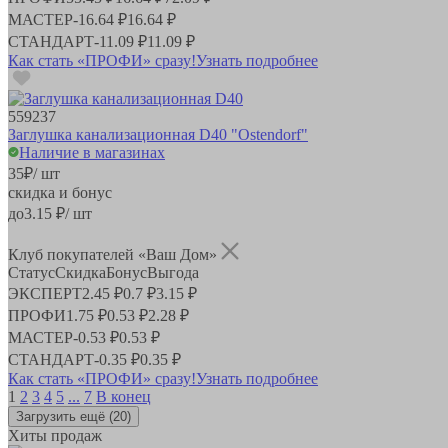
МАСТЕР
-
16.64 ₽
16.64 ₽
СТАНДАРТ
-
11.09 ₽
11.09 ₽
Как стать «ПРОФИ» сразу!
Узнать подробнее
559237
Заглушка канализационная D40 "Ostendorf"
Наличие в магазинах
35
₽
/ шт
скидка и бонус
до
3.15
₽/ шт
Клуб покупателей «Ваш Дом»
Статус
Скидка
Бонус
Выгода
ЭКСПЕРТ
2.45 ₽
0.7 ₽
3.15 ₽
ПРОФИ
1.75 ₽
0.53 ₽
2.28 ₽
МАСТЕР
-
0.53 ₽
0.53 ₽
СТАНДАРТ
-
0.35 ₽
0.35 ₽
Как стать «ПРОФИ» сразу!
Узнать подробнее
1
2
3
4
5
...
7
В конец
Загрузить ещё
(20)
Хиты продаж