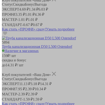
Клуб покупателей «Ваш Дом»
Статус
Скидка
Бонус
Выгода
ЭКСПЕРТ
4.69 ₽
1.34 ₽
6.03 ₽
ПРОФИ
3.35 ₽
1.01 ₽
4.36 ₽
МАСТЕР
-
1.01 ₽
1.01 ₽
СТАНДАРТ
-
0.67 ₽
0.67 ₽
Как стать «ПРОФИ» сразу!
Узнать подробнее
5894
Труба канализационная D50 L500 Ostendorf
Наличие в магазинах
159
₽
/ шт
скидка и бонус
до
14.31
₽/ шт
Клуб покупателей «Ваш Дом»
Статус
Скидка
Бонус
Выгода
ЭКСПЕРТ
11.13 ₽
3.18 ₽
14.31 ₽
ПРОФИ
7.95 ₽
2.39 ₽
10.34 ₽
МАСТЕР
-
2.39 ₽
2.39 ₽
СТАНДАРТ
-
1.59 ₽
1.59 ₽
Как стать «ПРОФИ» сразу!
Узнать подробнее