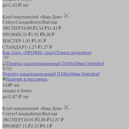
до
11.43
₽/ шт
Клуб покупателей «Ваш Дом»
Статус
Скидка
Бонус
Выгода
ЭКСПЕРТ
8.89 ₽
2.54 ₽
11.43 ₽
ПРОФИ
6.35 ₽
1.91 ₽
8.26 ₽
МАСТЕР
-
1.91 ₽
1.91 ₽
СТАНДАРТ
-
1.27 ₽
1.27 ₽
Как стать «ПРОФИ» сразу!
Узнать подробнее
5715
Переход канализационный D100x50мм Ostendorf
Наличие в магазинах
143
₽
/ шт
скидка и бонус
до
12.87
₽/ шт
Клуб покупателей «Ваш Дом»
Статус
Скидка
Бонус
Выгода
ЭКСПЕРТ
10.01 ₽
2.86 ₽
12.87 ₽
ПРОФИ
7.15 ₽
2.15 ₽
9.3 ₽