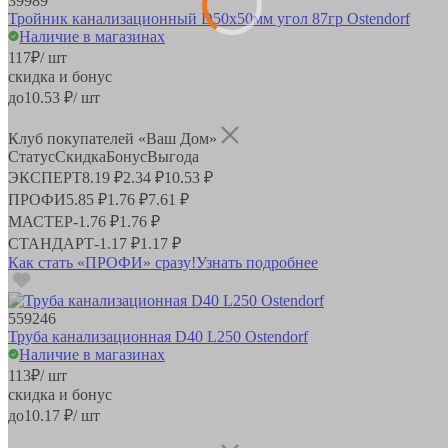
39989
Тройник канализационный D50х50мм угол 87гр Ostendorf
Наличие в магазинах
117
₽
/ шт
скидка и бонус
до
10.53
₽/ шт
Клуб покупателей «Ваш Дом»
Статус
Скидка
Бонус
Выгода
ЭКСПЕРТ
8.19 ₽
2.34 ₽
10.53 ₽
ПРОФИ
5.85 ₽
1.76 ₽
7.61 ₽
МАСТЕР
-
1.76 ₽
1.76 ₽
СТАНДАРТ
-
1.17 ₽
1.17 ₽
Как стать «ПРОФИ» сразу!
Узнать подробнее
559246
Труба канализационная D40 L250 Ostendorf
Наличие в магазинах
113
₽
/ шт
скидка и бонус
до
10.17
₽/ шт