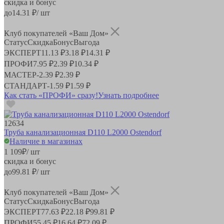
скидка и бонус
до
14.31
₽/ шт
Клуб покупателей «Ваш Дом»
Статус
Скидка
Бонус
Выгода
ЭКСПЕРТ
11.13 ₽
3.18 ₽
14.31 ₽
ПРОФИ
7.95 ₽
2.39 ₽
10.34 ₽
МАСТЕР
-
2.39 ₽
2.39 ₽
СТАНДАРТ
-
1.59 ₽
1.59 ₽
Как стать «ПРОФИ» сразу!
Узнать подробнее
12634
Труба канализационная D110 L2000 Ostendorf
Наличие в магазинах
1 109
₽
/ шт
скидка и бонус
до
99.81
₽/ шт
Клуб покупателей «Ваш Дом»
Статус
Скидка
Бонус
Выгода
ЭКСПЕРТ
77.63 ₽
22.18 ₽
99.81 ₽
ПРОФИ
55.45 ₽
16.64 ₽
72.09 ₽