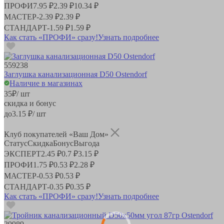
ПРОФИ
7.95 ₽
2.39 ₽
10.34 ₽
МАСТЕР
-
2.39 ₽
2.39 ₽
СТАНДАРТ
-
1.59 ₽
1.59 ₽
Как стать «ПРОФИ» сразу!
Узнать подробнее
559238
Заглушка канализационная D50 Ostendorf
Наличие в магазинах
35
₽
/ шт
скидка и бонус
до
3.15
₽/ шт
Клуб покупателей «Ваш Дом»
Статус
Скидка
Бонус
Выгода
ЭКСПЕРТ
2.45 ₽
0.7 ₽
3.15 ₽
ПРОФИ
1.75 ₽
0.53 ₽
2.28 ₽
МАСТЕР
-
0.53 ₽
0.53 ₽
СТАНДАРТ
-
0.35 ₽
0.35 ₽
Как стать «ПРОФИ» сразу!
Узнать подробнее