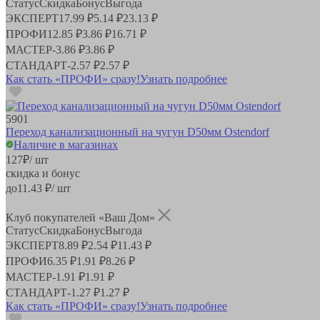
Статус
Скидка
Бонус
Выгода
ЭКСПЕРТ
17.99 ₽
5.14 ₽
23.13 ₽
ПРОФИ
12.85 ₽
3.86 ₽
16.71 ₽
МАСТЕР
-
3.86 ₽
3.86 ₽
СТАНДАРТ
-
2.57 ₽
2.57 ₽
Как стать «ПРОФИ» сразу!
Узнать подробнее
5901
Переход канализационный на чугун D50мм Ostendorf
Наличие в магазинах
127
₽
/ шт
скидка и бонус
до
11.43
₽/ шт
Клуб покупателей «Ваш Дом»
Статус
Скидка
Бонус
Выгода
ЭКСПЕРТ
8.89 ₽
2.54 ₽
11.43 ₽
ПРОФИ
6.35 ₽
1.91 ₽
8.26 ₽
МАСТЕР
-
1.91 ₽
1.91 ₽
СТАНДАРТ
-
1.27 ₽
1.27 ₽
Как стать «ПРОФИ» сразу!
Узнать подробнее