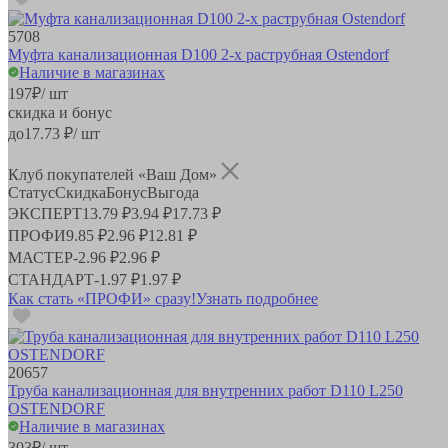
5708
Муфта канализационная D100 2-х раструбная Ostendorf
Наличие в магазинах
197
₽
/ шт
скидка и бонус
до
17.73
₽/ шт
Клуб покупателей «Ваш Дом»
Статус
Скидка
Бонус
Выгода
ЭКСПЕРТ
13.79 ₽
3.94 ₽
17.73 ₽
ПРОФИ
9.85 ₽
2.96 ₽
12.81 ₽
МАСТЕР
-
2.96 ₽
2.96 ₽
СТАНДАРТ
-
1.97 ₽
1.97 ₽
Как стать «ПРОФИ» сразу!
Узнать подробнее
20657
Труба канализационная для внутренних работ D110 L250
OSTENDORF
Наличие в магазинах
303
₽
/ шт