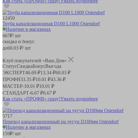
Как стать «ПРОФИ» сразу!
Узнать подробнее
12459
Труба канализационная D100 L1000 Ostendorf
Наличие в магазинах
667
₽
/ шт
скидка и бонус
до
60.03
₽/ шт
Клуб покупателей «Ваш Дом»
Статус
Скидка
Бонус
Выгода
ЭКСПЕРТ
46.69 ₽
13.34 ₽
60.03 ₽
ПРОФИ
33.35 ₽
10.01 ₽
43.36 ₽
МАСТЕР
-
10.01 ₽
10.01 ₽
СТАНДАРТ
-
6.67 ₽
6.67 ₽
Как стать «ПРОФИ» сразу!
Узнать подробнее
5717
Переход канализационный на чугун D100мм Ostendorf
Наличие в магазинах
159
₽
/ шт