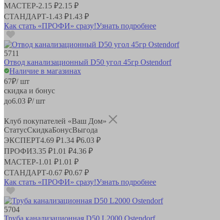
МАСТЕР
-
2.15 ₽
2.15 ₽
СТАНДАРТ
-
1.43 ₽
1.43 ₽
Как стать «ПРОФИ» сразу!
Узнать подробнее
5711
Отвод канализационный D50 угол 45гр Ostendorf
Наличие в магазинах
67
₽
/ шт
скидка и бонус
до
6.03
₽/ шт
Клуб покупателей «Ваш Дом»
Статус
Скидка
Бонус
Выгода
ЭКСПЕРТ
4.69 ₽
1.34 ₽
6.03 ₽
ПРОФИ
3.35 ₽
1.01 ₽
4.36 ₽
МАСТЕР
-
1.01 ₽
1.01 ₽
СТАНДАРТ
-
0.67 ₽
0.67 ₽
Как стать «ПРОФИ» сразу!
Узнать подробнее
5704
Труба канализационная D50 L2000 Ostendorf