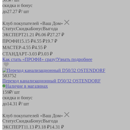
скидка и бонус
до
27.27
₽/ шт
Клуб покупателей «Ваш Дом»
Статус
Скидка
Бонус
Выгода
ЭКСПЕРТ
21.21 ₽
6.06 ₽
27.27 ₽
ПРОФИ
15.15 ₽
4.55 ₽
19.7 ₽
МАСТЕР
-
4.55 ₽
4.55 ₽
СТАНДАРТ
-
3.03 ₽
3.03 ₽
Как стать «ПРОФИ» сразу!
Узнать подробнее
583752
Переход канализационный D50/32 OSTENDORF
Наличие в магазинах
159
₽
/ шт
скидка и бонус
до
14.31
₽/ шт
Клуб покупателей «Ваш Дом»
Статус
Скидка
Бонус
Выгода
ЭКСПЕРТ
11.13 ₽
3.18 ₽
14.31 ₽