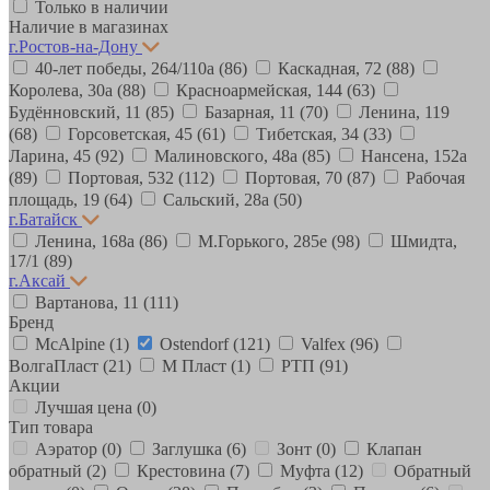
Только в наличии
Наличие в магазинах
г.Ростов-на-Дону
40-лет победы, 264/110а
(86)
Каскадная, 72
(88)
Королева, 30а
(88)
Красноармейская, 144
(63)
Будённовский, 11
(85)
Базарная, 11
(70)
Ленина, 119
(68)
Горсоветская, 45
(61)
Тибетская, 34
(33)
Ларина, 45
(92)
Малиновского, 48а
(85)
Нансена, 152а
(89)
Портовая, 532
(112)
Портовая, 70
(87)
Рабочая
площадь, 19
(64)
Сальский, 28a
(50)
г.Батайск
Ленина, 168а
(86)
М.Горького, 285е
(98)
Шмидта,
17/1
(89)
г.Аксай
Вартанова, 11
(111)
Бренд
McAlpine
(1)
Ostendorf
(121)
Valfex
(96)
ВолгаПласт
(21)
М Пласт
(1)
РТП
(91)
Акции
Лучшая цена
(0)
Тип товара
Аэратор
(0)
Заглушка
(6)
Зонт
(0)
Клапан
обратный
(2)
Крестовина
(7)
Муфта
(12)
Обратный