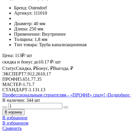
Бренд:
Ostendorf
Артикул:
111010
Диаметр:
40 мм
Длина:
250 мм
Применение:
Внутреннее
Толщина:
1,8 мм
Тип товара:
Труба канализационная
Цена:
113
₽
/ шт
скидка и бонус до
10.17
₽/ шт
Статус
Скидка, ₽
Бонус, ₽
Выгода, ₽
ЭКСПЕРТ
7.91
2.26
10.17
ПРОФИ
5.65
1.7
7.35
МАСТЕР
-
1.7
1.7
СТАНДАРТ
-
1.13
1.13
Профессиональным строителям -
«ПРОФИ»
сразу!
›
Подробнее 
В наличии: 344 шт
В корзину
В избранное
В избранном
Сравнить