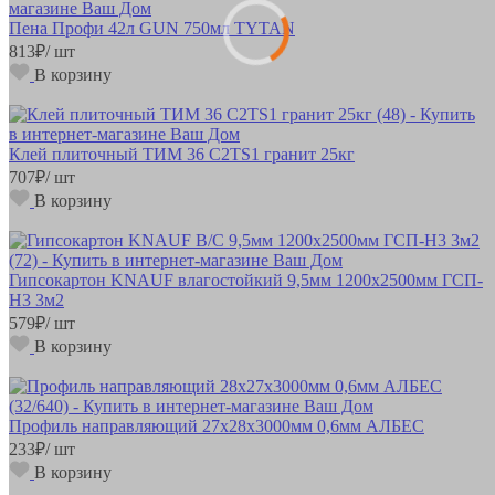
Пена Профи 42л GUN 750мл TYTAN
813
₽
/ шт
В корзину
Клей плиточный ТИМ 36 С2ТS1 гранит 25кг
707
₽
/ шт
В корзину
Гипсокартон KNAUF влагостойкий 9,5мм 1200х2500мм ГСП-
Н3 3м2
579
₽
/ шт
В корзину
Профиль направляющий 27х28х3000мм 0,6мм АЛБЕС
233
₽
/ шт
В корзину