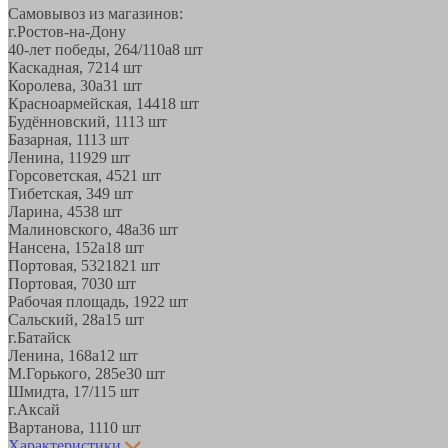
Самовывоз из магазинов:
г.Ростов-на-Дону
40-лет победы, 264/110а
8 шт
Каскадная, 72
14 шт
Королева, 30а
31 шт
Красноармейская, 144
18 шт
Будённовский, 11
13 шт
Базарная, 11
13 шт
Ленина, 119
29 шт
Горсоветская, 45
21 шт
Тибетская, 34
9 шт
Ларина, 45
38 шт
Малиновского, 48а
36 шт
Нансена, 152а
18 шт
Портовая, 532
1821 шт
Портовая, 70
30 шт
Рабочая площадь, 19
22 шт
Сальский, 28a
15 шт
г.Батайск
Ленина, 168а
12 шт
М.Горького, 285е
30 шт
Шмидта, 17/1
15 шт
г.Аксай
Вартанова, 11
10 шт
Характеристики