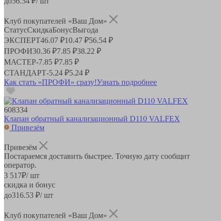
до
56.54
₽/ шт
Клуб покупателей «Ваш Дом»
Статус
Скидка
Бонус
Выгода
ЭКСПЕРТ
46.07 ₽
10.47 ₽
56.54 ₽
ПРОФИ
30.36 ₽
7.85 ₽
38.22 ₽
МАСТЕР
-
7.85 ₽
7.85 ₽
СТАНДАРТ
-
5.24 ₽
5.24 ₽
Как стать «ПРОФИ» сразу!
Узнать подробнее
608334
Клапан обратный канализационный D110 VALFEX
Привезём
Привезём
Постараемся доставить быстрее. Точную дату сообщит
оператор.
3 517
₽
/ шт
скидка и бонус
до
316.53
₽/ шт
Клуб покупателей «Ваш Дом»