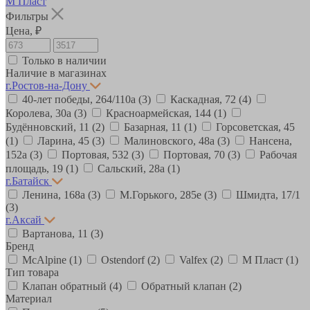
М Пласт
Фильтры
Цена, ₽
Только в наличии
Наличие в магазинах
г.Ростов-на-Дону
40-лет победы, 264/110а
(3)
Каскадная, 72
(4)
Королева, 30а
(3)
Красноармейская, 144
(1)
Будённовский, 11
(2)
Базарная, 11
(1)
Горсоветская, 45
(1)
Ларина, 45
(3)
Малиновского, 48а
(3)
Нансена,
152а
(3)
Портовая, 532
(3)
Портовая, 70
(3)
Рабочая
площадь, 19
(1)
Сальский, 28a
(1)
г.Батайск
Ленина, 168а
(3)
М.Горького, 285е
(3)
Шмидта, 17/1
(3)
г.Аксай
Вартанова, 11
(3)
Бренд
McAlpine
(1)
Ostendorf
(2)
Valfex
(2)
М Пласт
(1)
Тип товара
Клапан обратный
(4)
Обратный клапан
(2)
Материал