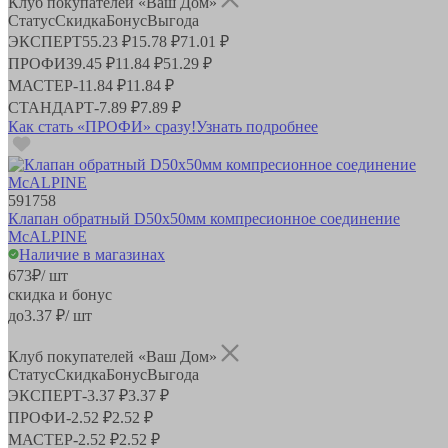
Клуб покупателей «Ваш Дом»
Статус
Скидка
Бонус
Выгода
ЭКСПЕРТ
55.23 ₽
15.78 ₽
71.01 ₽
ПРОФИ
39.45 ₽
11.84 ₽
51.29 ₽
МАСТЕР
-
11.84 ₽
11.84 ₽
СТАНДАРТ
-
7.89 ₽
7.89 ₽
Как стать «ПРОФИ» сразу!
Узнать подробнее
591758
Клапан обратный D50х50мм компресионное соединение
McALPINE
Наличие в магазинах
673
₽
/ шт
скидка и бонус
до
3.37
₽/ шт
Клуб покупателей «Ваш Дом»
Статус
Скидка
Бонус
Выгода
ЭКСПЕРТ
-
3.37 ₽
3.37 ₽
ПРОФИ
-
2.52 ₽
2.52 ₽
МАСТЕР
-
2.52 ₽
2.52 ₽