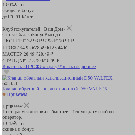
1 899
₽
/ шт
скидка и бонус
до
170.91
₽/ шт
Клуб покупателей «Ваш Дом»
Статус
Скидка
Бонус
Выгода
ЭКСПЕРТ
132.93 ₽
37.98 ₽
170.91 ₽
ПРОФИ
94.95 ₽
28.49 ₽
123.44 ₽
МАСТЕР
-
28.49 ₽
28.49 ₽
СТАНДАРТ
-
18.99 ₽
18.99 ₽
Как стать «ПРОФИ» сразу!
Узнать подробнее
608333
Клапан обратный канализационный D50 VALFEX
Привезём
Привезём
Постараемся доставить быстрее. Точную дату сообщит
оператор.
1 047
₽
/ шт
скидка и бонус