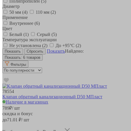
Полипропилен
(5)
Диаметр
50 мм
(4)
110 мм
(2)
Применение
Внутреннее
(6)
Цвет
Белый
(1)
Серый
(5)
Температура эксплуатации
Не установлена
(2)
До +95°С
(2)
Показать
Найдено:
Показать:
6 товаров
Фильтры
78554
Клапан обратный канализационный D50 МПласт
Наличие в магазинах
789
₽
/ шт
скидка и бонус
до
71.01
₽/ шт