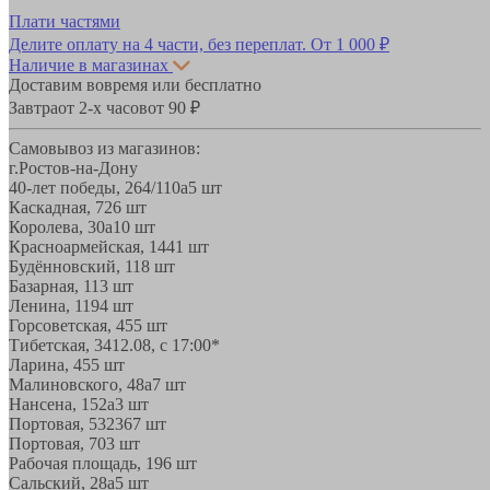
Плати частями
Делите оплату на 4 части, без переплат.
От 1 000 ₽
Наличие в магазинах
Доставим вовремя или бесплатно
Завтра
от 2-х часов
от 90 ₽
Самовывоз из магазинов:
г.Ростов-на-Дону
40-лет победы, 264/110а
5 шт
Каскадная, 72
6 шт
Королева, 30а
10 шт
Красноармейская, 144
1 шт
Будённовский, 11
8 шт
Базарная, 11
3 шт
Ленина, 119
4 шт
Горсоветская, 45
5 шт
Тибетская, 34
12.08, с 17:00*
Ларина, 45
5 шт
Малиновского, 48а
7 шт
Нансена, 152а
3 шт
Портовая, 532
367 шт
Портовая, 70
3 шт
Рабочая площадь, 19
6 шт
Сальский, 28a
5 шт