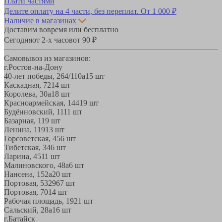
Плати частями
Делите оплату на 4 части, без переплат.
От 1 000 ₽
Наличие в магазинах
Доставим вовремя или бесплатно
Сегодня
от 2-х часов
от 90 ₽
Самовывоз из магазинов:
г.Ростов-на-Дону
40-лет победы, 264/110а
15 шт
Каскадная, 72
14 шт
Королева, 30а
18 шт
Красноармейская, 144
19 шт
Будённовский, 11
11 шт
Базарная, 11
9 шт
Ленина, 119
13 шт
Горсоветская, 45
6 шт
Тибетская, 34
6 шт
Ларина, 45
11 шт
Малиновского, 48а
6 шт
Нансена, 152а
20 шт
Портовая, 532
967 шт
Портовая, 70
14 шт
Рабочая площадь, 19
21 шт
Сальский, 28a
16 шт
г.Батайск