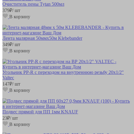
Очиститель пены Tytan 500мл
379
₽
/ шт
В корзину
Лента малярная 50ммх50м Klebebander
349
₽
/ шт
В корзину
Угольник РР-R с переходом на внутреннюю резьбу 20х1/2"
Valteс
147
₽
/ шт
В корзину
Подвес прямой для ПП 1мм KNAUF
23
₽
/ шт
В корзину