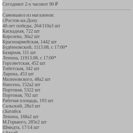
Сегодня
от 2-х часов
от 90 ₽
Самовывоз из магазинов:
г.Ростов-на-Дону
40-лет победы, 264/110а
3 шт
Каскадная, 72
2 шт
Королева, 30а
2 шт
Красноармейская, 144
2 шт
Будённовский, 11
13.08, с 17:00*
Базарная, 11
1 шт
Ленина, 119
13.08, с 17:00*
Горсоветская, 45
2 шт
Тибетская, 34
2 шт
Ларина, 45
3 шт
Малиновского, 48а
2 шт
Нансена, 152а
2 шт
Портовая, 532
2 шт
Портовая, 70
2 шт
Рабочая площадь, 19
3 шт
Сальский, 28a
3 шт
г.Батайск
Ленина, 168а
2 шт
М.Горького, 285е
2 шт
Шмидта, 17/1
4 шт
г.Аксай