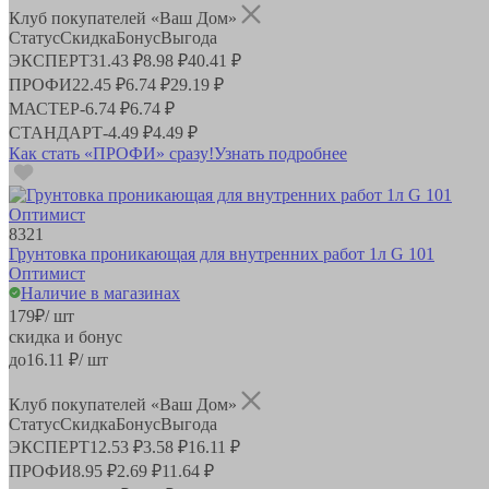
Клуб покупателей «Ваш Дом»
Статус
Скидка
Бонус
Выгода
ЭКСПЕРТ
31.43 ₽
8.98 ₽
40.41 ₽
ПРОФИ
22.45 ₽
6.74 ₽
29.19 ₽
МАСТЕР
-
6.74 ₽
6.74 ₽
СТАНДАРТ
-
4.49 ₽
4.49 ₽
Как стать «ПРОФИ» сразу!
Узнать подробнее
8321
Грунтовка проникающая для внутренних работ 1л G 101
Оптимист
Наличие в магазинах
179
₽
/ шт
скидка и бонус
до
16.11
₽/ шт
Клуб покупателей «Ваш Дом»
Статус
Скидка
Бонус
Выгода
ЭКСПЕРТ
12.53 ₽
3.58 ₽
16.11 ₽
ПРОФИ
8.95 ₽
2.69 ₽
11.64 ₽