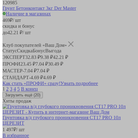
120985
Грунт Бетонконтакт 3кг Der Master
Наличие в магазинах
469
₽
/ шт
скидка и бонус
до
42.21
₽/ шт
Клуб покупателей «Ваш Дом»
Статус
Скидка
Бонус
Выгода
ЭКСПЕРТ
32.83 ₽
9.38 ₽
42.21 ₽
ПРОФИ
23.45 ₽
7.04 ₽
30.49 ₽
МАСТЕР
-
7.04 ₽
7.04 ₽
СТАНДАРТ
-
4.69 ₽
4.69 ₽
Как стать «ПРОФИ» сразу!
Узнать подробнее
1
2
3
4
5
В конец
Загрузить ещё
(20)
Хиты продаж
Грунтовка в/д глубокого проникновения СТ17 PRO 10л
ЦЕРЕЗИТ
1 497
₽
/ шт
В избранное