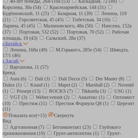
40-лет победы, 264/110а
(53)
Каскадная, 72
(49)
Королева, 30а
(54)
Красноармейская, 144
(31)
Будённовский, 11
(25)
Базарная, 11
(39)
Ленина, 119
(21)
Горсоветская, 45
(45)
Тибетская, 34
(16)
Ларина, 45
(45)
Малиновского, 48а
(50)
Нансена, 152а
(37)
Портовая, 532
(52)
Портовая, 70
(52)
Рабочая
площадь, 19
(43)
Сальский, 28a
(37)
г.Батайск
Ленина, 168а
(49)
М.Горького, 285е
(54)
Шмидта,
17/1
(46)
г.Аксай
Вартанова, 11
(57)
Бренд
Aura
(6)
Dali
(3)
Dali Decor
(5)
Der Master
(8)
Dulux
(1)
Knauf
(1)
Mapei
(2)
Marshall
(2)
Neomid
(1)
Prosept
(13)
ROCKS
(7)
Tikkurila
(3)
USG
(1)
VGT
(3)
Weber.vetonit
(2)
Акватекс
(1)
Оптимист
(10)
Престиж
(11)
Престиж Формула Q8
(1)
Церезит
(11)
Показать все
(+15)
Свернуть
Вид
Адгезионная
(7)
Бетонконтакт
(23)
Глубокого
проникновения
(19)
Грунт-антисептик
(1)
Грунт-