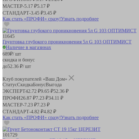
МАСТЕР
-
5.17 ₽
5.17 ₽
СТАНДАРТ
-
3.45 ₽
3.45 ₽
Как стать «ПРОФИ» сразу!
Узнать подробнее
11645
Грунтовка глубокого проникновения 5л G 103 ОПТИМИСТ
Наличие в магазинах
689
₽
/ шт
скидка и бонус
до
52.36
₽/ шт
Клуб покупателей «Ваш Дом»
Статус
Скидка
Бонус
Выгода
ЭКСПЕРТ
42.72 ₽
9.65 ₽
52.36 ₽
ПРОФИ
26.87 ₽
7.23 ₽
34.11 ₽
МАСТЕР
-
7.23 ₽
7.23 ₽
СТАНДАРТ
-
4.82 ₽
4.82 ₽
Как стать «ПРОФИ» сразу!
Узнать подробнее
101729