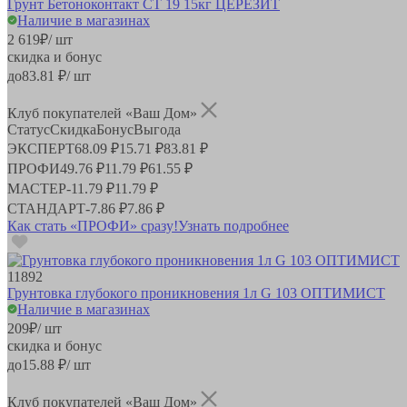
Грунт Бетоноконтакт CT 19 15кг ЦЕРЕЗИТ
Наличие в магазинах
2 619
₽
/ шт
скидка и бонус
до
83.81
₽/ шт
Клуб покупателей «Ваш Дом»
Статус
Скидка
Бонус
Выгода
ЭКСПЕРТ
68.09 ₽
15.71 ₽
83.81 ₽
ПРОФИ
49.76 ₽
11.79 ₽
61.55 ₽
МАСТЕР
-
11.79 ₽
11.79 ₽
СТАНДАРТ
-
7.86 ₽
7.86 ₽
Как стать «ПРОФИ» сразу!
Узнать подробнее
11892
Грунтовка глубокого проникновения 1л G 103 ОПТИМИСТ
Наличие в магазинах
209
₽
/ шт
скидка и бонус
до
15.88
₽/ шт
Клуб покупателей «Ваш Дом»