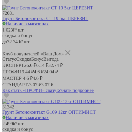
72081
Грунт Бетоноконтакт CT 19 5кг ЦЕРЕЗИТ
Наличие в магазинах
1 023
₽
/ шт
скидка и бонус
до
32.74
₽/ шт
Клуб покупателей «Ваш Дом»
Статус
Скидка
Бонус
Выгода
ЭКСПЕРТ
26.6 ₽
6.14 ₽
32.74 ₽
ПРОФИ
19.44 ₽
4.6 ₽
24.04 ₽
МАСТЕР
-
4.6 ₽
4.6 ₽
СТАНДАРТ
-
3.07 ₽
3.07 ₽
Как стать «ПРОФИ» сразу!
Узнать подробнее
31342
Грунт Бетоноконтакт G109 12кг ОПТИМИСТ
Наличие в магазинах
2 499
₽
/ шт
скидка и бонус