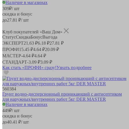
Наличие в магазинах
309
₽
/ шт
скидка и бонус
до
27.81
₽/ шт
Клуб покупателей «Ваш Дом»
Статус
Скидка
Бонус
Выгода
ЭКСПЕРТ
21.63 ₽
6.18 ₽
27.81 ₽
ПРОФИ
15.45 ₽
4.64 ₽
20.09 ₽
МАСТЕР
-
4.64 ₽
4.64 ₽
СТАНДАРТ
-
3.09 ₽
3.09 ₽
Как стать «ПРОФИ» сразу!
Узнать подробнее
560384
Грунт водно-дисперсионный проникающий с антисептиком
для наружных/внутренних работ 5кг DER MASTER
Наличие в магазинах
449
₽
/ шт
скидка и бонус
до
40.41
₽/ шт