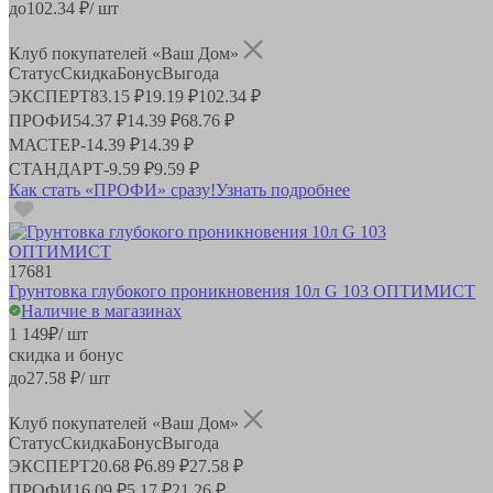
до
102.34
₽/ шт
Клуб покупателей «Ваш Дом»
Статус
Скидка
Бонус
Выгода
ЭКСПЕРТ
83.15 ₽
19.19 ₽
102.34 ₽
ПРОФИ
54.37 ₽
14.39 ₽
68.76 ₽
МАСТЕР
-
14.39 ₽
14.39 ₽
СТАНДАРТ
-
9.59 ₽
9.59 ₽
Как стать «ПРОФИ» сразу!
Узнать подробнее
17681
Грунтовка глубокого проникновения 10л G 103 ОПТИМИСТ
Наличие в магазинах
1 149
₽
/ шт
скидка и бонус
до
27.58
₽/ шт
Клуб покупателей «Ваш Дом»
Статус
Скидка
Бонус
Выгода
ЭКСПЕРТ
20.68 ₽
6.89 ₽
27.58 ₽
ПРОФИ
16.09 ₽
5.17 ₽
21.26 ₽