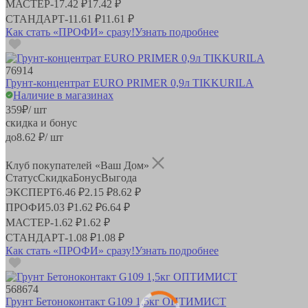
МАСТЕР
-
17.42 ₽
17.42 ₽
СТАНДАРТ
-
11.61 ₽
11.61 ₽
Как стать «ПРОФИ» сразу!
Узнать подробнее
76914
Грунт-концентрат EURO PRIMER 0,9л TIKKURILA
Наличие в магазинах
359
₽
/ шт
скидка и бонус
до
8.62
₽/ шт
Клуб покупателей «Ваш Дом»
Статус
Скидка
Бонус
Выгода
ЭКСПЕРТ
6.46 ₽
2.15 ₽
8.62 ₽
ПРОФИ
5.03 ₽
1.62 ₽
6.64 ₽
МАСТЕР
-
1.62 ₽
1.62 ₽
СТАНДАРТ
-
1.08 ₽
1.08 ₽
Как стать «ПРОФИ» сразу!
Узнать подробнее
568674
Грунт Бетоноконтакт G109 1,5кг ОПТИМИСТ