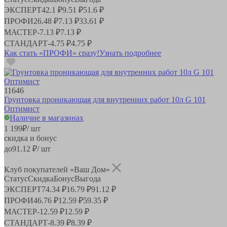
ЭКСПЕРТ
42.1 ₽
9.51 ₽
51.6 ₽
ПРОФИ
26.48 ₽
7.13 ₽
33.61 ₽
МАСТЕР
-
7.13 ₽
7.13 ₽
СТАНДАРТ
-
4.75 ₽
4.75 ₽
Как стать «ПРОФИ» сразу!
Узнать подробнее
11646
Грунтовка проникающая для внутренних работ 10л G 101
Оптимист
Наличие в магазинах
1 199
₽
/ шт
скидка и бонус
до
91.12
₽/ шт
Клуб покупателей «Ваш Дом»
Статус
Скидка
Бонус
Выгода
ЭКСПЕРТ
74.34 ₽
16.79 ₽
91.12 ₽
ПРОФИ
46.76 ₽
12.59 ₽
59.35 ₽
МАСТЕР
-
12.59 ₽
12.59 ₽
СТАНДАРТ
-
8.39 ₽
8.39 ₽