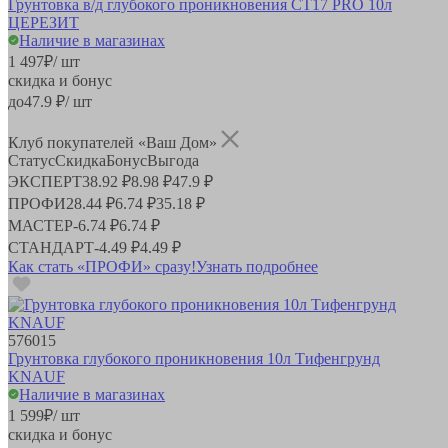
Грунтовка в/д глубокого проникновения СТ17 PRO 10л
ЦЕРЕЗИТ
Наличие в магазинах
1 497
₽
/ шт
скидка и бонус
до
47.9
₽/ шт
Клуб покупателей «Ваш Дом»
Статус
Скидка
Бонус
Выгода
ЭКСПЕРТ
38.92 ₽
8.98 ₽
47.9 ₽
ПРОФИ
28.44 ₽
6.74 ₽
35.18 ₽
МАСТЕР
-
6.74 ₽
6.74 ₽
СТАНДАРТ
-
4.49 ₽
4.49 ₽
Как стать «ПРОФИ» сразу!
Узнать подробнее
576015
Грунтовка глубокого проникновения 10л Тифенгрунд
KNAUF
Наличие в магазинах
1 599
₽
/ шт
скидка и бонус