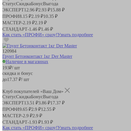
Статус
Скидка
Бонус
Выгода
ЭКСПЕРТ
12.96 ₽
2.93 ₽
15.88 ₽
ПРОФИ
8.15 ₽
2.19 ₽
10.35 ₽
МАСТЕР
-
2.19 ₽
2.19 ₽
СТАНДАРТ
-
1.46 ₽
1.46 ₽
Как стать «ПРОФИ» сразу!
Узнать подробнее
120984
Грунт Бетонконтакт 1кг Der Master
Наличие в магазинах
193
₽
/ шт
скидка и бонус
до
17.37
₽/ шт
Клуб покупателей «Ваш Дом»
Статус
Скидка
Бонус
Выгода
ЭКСПЕРТ
13.51 ₽
3.86 ₽
17.37 ₽
ПРОФИ
9.65 ₽
2.9 ₽
12.55 ₽
МАСТЕР
-
2.9 ₽
2.9 ₽
СТАНДАРТ
-
1.93 ₽
1.93 ₽
Как стать «ПРОФИ» сразу!
Узнать подробнее