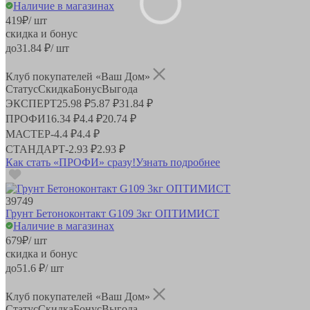
Наличие в магазинах
419
₽
/ шт
скидка и бонус
до
31.84
₽/ шт
Клуб покупателей «Ваш Дом»
Статус
Скидка
Бонус
Выгода
ЭКСПЕРТ
25.98 ₽
5.87 ₽
31.84 ₽
ПРОФИ
16.34 ₽
4.4 ₽
20.74 ₽
МАСТЕР
-
4.4 ₽
4.4 ₽
СТАНДАРТ
-
2.93 ₽
2.93 ₽
Как стать «ПРОФИ» сразу!
Узнать подробнее
39749
Грунт Бетоноконтакт G109 3кг ОПТИМИСТ
Наличие в магазинах
679
₽
/ шт
скидка и бонус
до
51.6
₽/ шт
Клуб покупателей «Ваш Дом»
Статус
Скидка
Бонус
Выгода