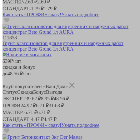
МАСТЕР
-
2.69 ₽
2.69 ₽
СТАНДАРТ
-
1.79 ₽
1.79 ₽
Как стать «ПРОФИ» сразу!
Узнать подробнее
111858
Грунт-влагоизолятор для внутренних и наружных работ
концентрат Beto Grund 1л AURA
Наличие в магазинах
639
₽
/ шт
скидка и бонус
до
48.56
₽/ шт
Клуб покупателей «Ваш Дом»
Статус
Скидка
Бонус
Выгода
ЭКСПЕРТ
39.62 ₽
8.95 ₽
48.56 ₽
ПРОФИ
24.92 ₽
6.71 ₽
31.63 ₽
МАСТЕР
-
6.71 ₽
6.71 ₽
СТАНДАРТ
-
4.47 ₽
4.47 ₽
Как стать «ПРОФИ» сразу!
Узнать подробнее