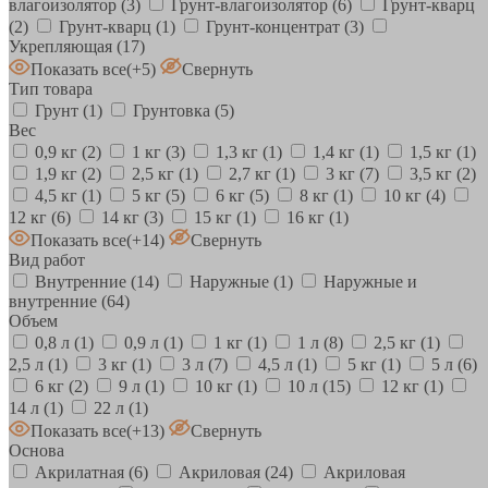
влагоизолятор
(3)
Грунт-влагоизолятор
(6)
Грунт-кварц
(2)
Грунт-кварц
(1)
Грунт-концентрат
(3)
Укрепляющая
(17)
Показать все
(+5)
Свернуть
Тип товара
Грунт
(1)
Грунтовка
(5)
Вес
0,9 кг
(2)
1 кг
(3)
1,3 кг
(1)
1,4 кг
(1)
1,5 кг
(1)
1,9 кг
(2)
2,5 кг
(1)
2,7 кг
(1)
3 кг
(7)
3,5 кг
(2)
4,5 кг
(1)
5 кг
(5)
6 кг
(5)
8 кг
(1)
10 кг
(4)
12 кг
(6)
14 кг
(3)
15 кг
(1)
16 кг
(1)
Показать все
(+14)
Свернуть
Вид работ
Внутренние
(14)
Наружные
(1)
Наружные и
внутренние
(64)
Объем
0,8 л
(1)
0,9 л
(1)
1 кг
(1)
1 л
(8)
2,5 кг
(1)
2,5 л
(1)
3 кг
(1)
3 л
(7)
4,5 л
(1)
5 кг
(1)
5 л
(6)
6 кг
(2)
9 л
(1)
10 кг
(1)
10 л
(15)
12 кг
(1)
14 л
(1)
22 л
(1)
Показать все
(+13)
Свернуть
Основа
Акрилатная
(6)
Акриловая
(24)
Акриловая