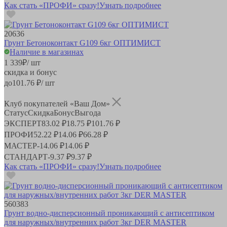
Как стать «ПРОФИ» сразу!
Узнать подробнее
20636
Грунт Бетоноконтакт G109 6кг ОПТИМИСТ
Наличие в магазинах
1 339
₽
/ шт
скидка и бонус
до
101.76
₽/ шт
Клуб покупателей «Ваш Дом»
Статус
Скидка
Бонус
Выгода
ЭКСПЕРТ
83.02 ₽
18.75 ₽
101.76 ₽
ПРОФИ
52.22 ₽
14.06 ₽
66.28 ₽
МАСТЕР
-
14.06 ₽
14.06 ₽
СТАНДАРТ
-
9.37 ₽
9.37 ₽
Как стать «ПРОФИ» сразу!
Узнать подробнее
560383
Грунт водно-дисперсионный проникающий с антисептиком
для наружных/внутренних работ 3кг DER MASTER