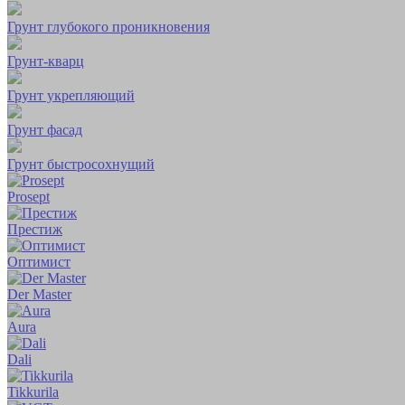
Грунт глубокого проникновения
Грунт-кварц
Грунт укрепляющий
Грунт фасад
Грунт быстросохнущий
Prosept
Престиж
Оптимист
Der Master
Aura
Dali
Tikkurila