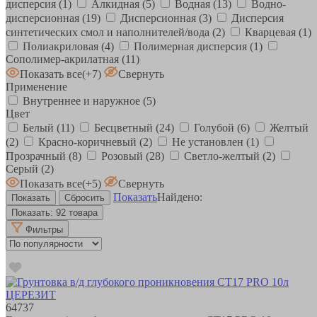
дисперсия
(1)
Алкидная
(5)
Водная
(13)
Водно-
дисперсионная
(19)
Дисперсионная
(3)
Дисперсия
синтетических смол и наполнителей/вода
(2)
Кварцевая
(1)
Полиакриловая
(4)
Полимерная дисперсия
(1)
Сополимер-акрилатная
(11)
Показать все
(+7)
Свернуть
Применение
Внутреннее и наружное
(5)
Цвет
Белый
(11)
Бесцветный
(24)
Голубой
(6)
Желтый
(2)
Красно-коричневый
(2)
Не установлен
(1)
Прозрачный
(8)
Розовый
(28)
Светло-желтый
(2)
Серый
(2)
Показать все
(+5)
Свернуть
Показать
Найдено:
Показать:
92 товара
Фильтры
64737