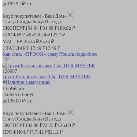
до
189.92
₽/ шт
Клуб покупателей «Ваш Дом»
Статус
Скидка
Бонус
Выгода
ЭКСПЕРТ
154.94 ₽
34.99 ₽
189.92 ₽
ПРОФИ
97.46 ₽
26.24 ₽
123.7 ₽
МАСТЕР
-
26.24 ₽
26.24 ₽
СТАНДАРТ
-
17.49 ₽
17.49 ₽
Как стать «ПРОФИ» сразу!
Узнать подробнее
120987
Грунт Бетоноконтакт 12кг DER MASTER
Наличие в магазинах
1 659
₽
/ шт
скидка и бонус
до
126.08
₽/ шт
Клуб покупателей «Ваш Дом»
Статус
Скидка
Бонус
Выгода
ЭКСПЕРТ
102.86 ₽
23.23 ₽
126.08 ₽
ПРОФИ
64.7 ₽
17.42 ₽
82.12 ₽