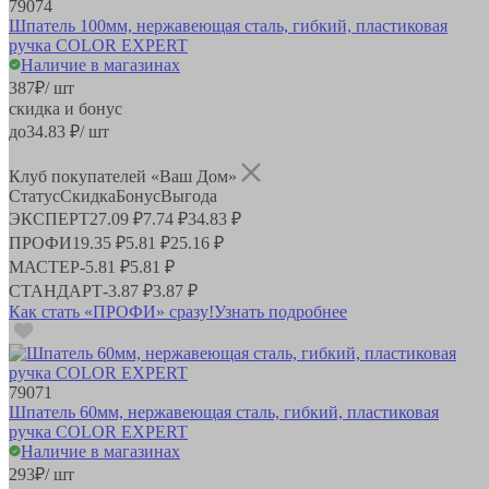
79074
Шпатель 100мм, нержавеющая сталь, гибкий, пластиковая
ручка COLOR EXPERT
Наличие в магазинах
387
₽
/ шт
скидка и бонус
до
34.83
₽/ шт
Клуб покупателей «Ваш Дом»
Статус
Скидка
Бонус
Выгода
ЭКСПЕРТ
27.09 ₽
7.74 ₽
34.83 ₽
ПРОФИ
19.35 ₽
5.81 ₽
25.16 ₽
МАСТЕР
-
5.81 ₽
5.81 ₽
СТАНДАРТ
-
3.87 ₽
3.87 ₽
Как стать «ПРОФИ» сразу!
Узнать подробнее
79071
Шпатель 60мм, нержавеющая сталь, гибкий, пластиковая
ручка COLOR EXPERT
Наличие в магазинах
293
₽
/ шт