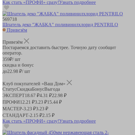
Как стать «ПРОФИ» сразу!
Узнать подробнее
569718
Шпатель деко "ЖАБКА" поливинилхлорид PENTRILO
Привезём
Привезём
Постараемся доставить быстрее. Точную дату сообщит
оператор.
359
₽
/ шт
скидка и бонус
до
22.98
₽/ шт
Клуб покупателей «Ваш Дом»
Статус
Скидка
Бонус
Выгода
ЭКСПЕРТ
18.67 ₽
4.31 ₽
22.98 ₽
ПРОФИ
12.21 ₽
3.23 ₽
15.44 ₽
МАСТЕР
-
3.23 ₽
3.23 ₽
СТАНДАРТ
-
2.15 ₽
2.15 ₽
Как стать «ПРОФИ» сразу!
Узнать подробнее