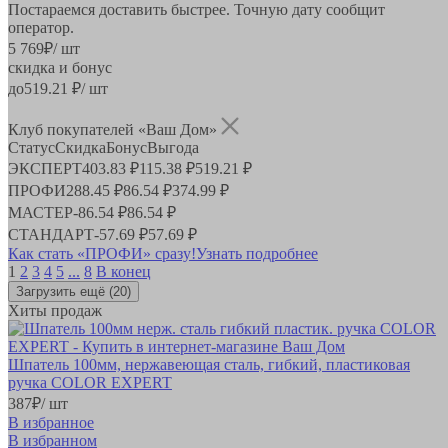
Постараемся доставить быстрее. Точную дату сообщит
оператор.
5 769
₽
/ шт
скидка и бонус
до
519.21
₽/ шт
Клуб покупателей «Ваш Дом»
Статус
Скидка
Бонус
Выгода
ЭКСПЕРТ
403.83 ₽
115.38 ₽
519.21 ₽
ПРОФИ
288.45 ₽
86.54 ₽
374.99 ₽
МАСТЕР
-
86.54 ₽
86.54 ₽
СТАНДАРТ
-
57.69 ₽
57.69 ₽
Как стать «ПРОФИ» сразу!
Узнать подробнее
1
2
3
4
5
...
8
В конец
Загрузить ещё
(20)
Хиты продаж
Шпатель 100мм, нержавеющая сталь, гибкий, пластиковая
ручка COLOR EXPERT
387
₽
/ шт
В избранное
В избранном