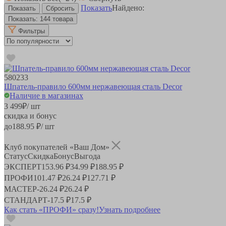
Показать
Найдено:
Показать:
144 товара
Фильтры
580233
Шпатель-правило 600мм нержавеющая сталь Decor
Наличие в магазинах
3 499
₽
/ шт
скидка и бонус
до
188.95
₽/ шт
Клуб покупателей «Ваш Дом»
Статус
Скидка
Бонус
Выгода
ЭКСПЕРТ
153.96 ₽
34.99 ₽
188.95 ₽
ПРОФИ
101.47 ₽
26.24 ₽
127.71 ₽
МАСТЕР
-
26.24 ₽
26.24 ₽
СТАНДАРТ
-
17.5 ₽
17.5 ₽
Как стать «ПРОФИ» сразу!
Узнать подробнее