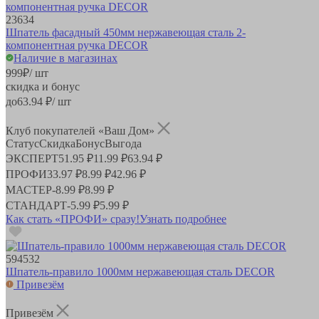
23634
Шпатель фасадный 450мм нержавеющая сталь 2-
компонентная ручка DECOR
Наличие в магазинах
999
₽
/ шт
скидка и бонус
до
63.94
₽/ шт
Клуб покупателей «Ваш Дом»
Статус
Скидка
Бонус
Выгода
ЭКСПЕРТ
51.95 ₽
11.99 ₽
63.94 ₽
ПРОФИ
33.97 ₽
8.99 ₽
42.96 ₽
МАСТЕР
-
8.99 ₽
8.99 ₽
СТАНДАРТ
-
5.99 ₽
5.99 ₽
Как стать «ПРОФИ» сразу!
Узнать подробнее
594532
Шпатель-правило 1000мм нержавеющая сталь DECOR
Привезём
Привезём