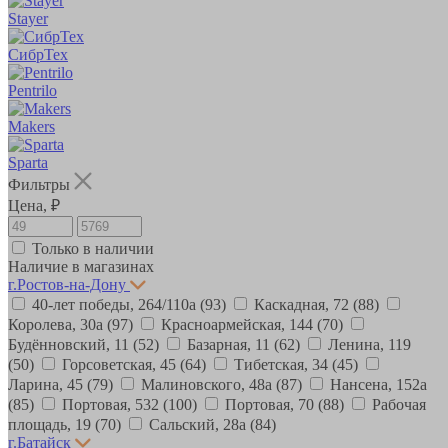
Stayer
СибрТех
Pentrilo
Makers
Sparta
Фильтры
Цена, ₽
Только в наличии
Наличие в магазинах
г.Ростов-на-Дону
40-лет победы, 264/110а
(93)
Каскадная, 72
(88)
Королева, 30а
(97)
Красноармейская, 144
(70)
Будённовский, 11
(52)
Базарная, 11
(62)
Ленина, 119
(50)
Горсоветская, 45
(64)
Тибетская, 34
(45)
Ларина, 45
(79)
Малиновского, 48а
(87)
Нансена, 152а
(85)
Портовая, 532
(100)
Портовая, 70
(88)
Рабочая
площадь, 19
(70)
Сальский, 28a
(84)
г.Батайск