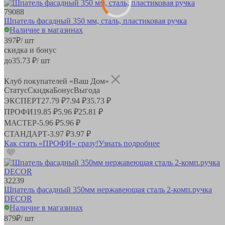
79088
Шпатель фасадный 350 мм, сталь, пластиковая ручка
Наличие в магазинах
397
₽
/ шт
скидка и бонус
до
35.73
₽/ шт
Клуб покупателей «Ваш Дом»
Статус
Скидка
Бонус
Выгода
ЭКСПЕРТ
27.79 ₽
7.94 ₽
35.73 ₽
ПРОФИ
19.85 ₽
5.96 ₽
25.81 ₽
МАСТЕР
-
5.96 ₽
5.96 ₽
СТАНДАРТ
-
3.97 ₽
3.97 ₽
Как стать «ПРОФИ» сразу!
Узнать подробнее
32239
Шпатель фасадный 350мм нержавеющая сталь 2-комп.ручка
DECOR
Наличие в магазинах
879
₽
/ шт