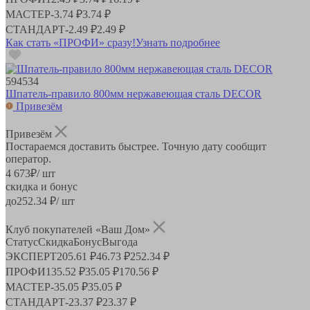
МАСТЕР
-
3.74 ₽
3.74 ₽
СТАНДАРТ
-
2.49 ₽
2.49 ₽
Как стать «ПРОФИ» сразу!
Узнать подробнее
594534
Шпатель-правило 800мм нержавеющая сталь DECOR
Привезём
Привезём
Постараемся доставить быстрее. Точную дату сообщит
оператор.
4 673
₽
/ шт
скидка и бонус
до
252.34
₽/ шт
Клуб покупателей «Ваш Дом»
Статус
Скидка
Бонус
Выгода
ЭКСПЕРТ
205.61 ₽
46.73 ₽
252.34 ₽
ПРОФИ
135.52 ₽
35.05 ₽
170.56 ₽
МАСТЕР
-
35.05 ₽
35.05 ₽
СТАНДАРТ
-
23.37 ₽
23.37 ₽