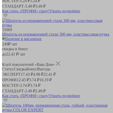
МАСТЕР
-
5.24 ₽
5.24 ₽
СТАНДАРТ
-
3.49 ₽
3.49 ₽
Как стать «ПРОФИ» сразу!
Узнать подробнее
55069
Шпатель из нержавеющей стали 300 мм, пластмассовая ручка
Наличие в магазинах
249
₽
/ шт
скидка и бонус
до
22.41
₽/ шт
Клуб покупателей «Ваш Дом»
Статус
Скидка
Бонус
Выгода
ЭКСПЕРТ
17.43 ₽
4.98 ₽
22.41 ₽
ПРОФИ
12.45 ₽
3.74 ₽
16.19 ₽
МАСТЕР
-
3.74 ₽
3.74 ₽
СТАНДАРТ
-
2.49 ₽
2.49 ₽
Как стать «ПРОФИ» сразу!
Узнать подробнее