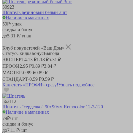
30923
Шпатель резиновый белый 3шт
Наличие в магазинах
59
₽
/ упак
скидка и бонус
до
5.31
₽/ упак
Клуб покупателей «Ваш Дом»
Статус
Скидка
Бонус
Выгода
ЭКСПЕРТ
4.13 ₽
1.18 ₽
5.31 ₽
ПРОФИ
2.95 ₽
0.89 ₽
3.84 ₽
МАСТЕР
-
0.89 ₽
0.89 ₽
СТАНДАРТ
-
0.59 ₽
0.59 ₽
Как стать «ПРОФИ» сразу!
Узнать подробнее
562112
Шпатель "сердечко" 90х90мм Remocolor 12-2-120
Наличие в магазинах
79
₽
/ шт
скидка и бонус
до
7.11
₽/ шт