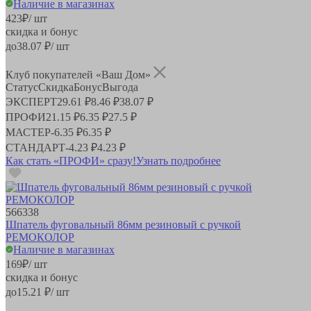
Наличие в магазинах
423
₽
/ шт
скидка и бонус
до
38.07
₽/ шт
Клуб покупателей «Ваш Дом»
Статус
Скидка
Бонус
Выгода
ЭКСПЕРТ
29.61 ₽
8.46 ₽
38.07 ₽
ПРОФИ
21.15 ₽
6.35 ₽
27.5 ₽
МАСТЕР
-
6.35 ₽
6.35 ₽
СТАНДАРТ
-
4.23 ₽
4.23 ₽
Как стать «ПРОФИ» сразу!
Узнать подробнее
566338
Шпатель фуговальный 86мм резиновый с ручкой
РЕМОКОЛОР
Наличие в магазинах
169
₽
/ шт
скидка и бонус
до
15.21
₽/ шт