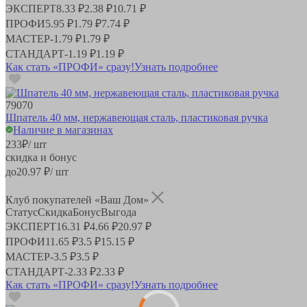
ЭКСПЕРТ
8.33 ₽
2.38 ₽
10.71 ₽
ПРОФИ
5.95 ₽
1.79 ₽
7.74 ₽
МАСТЕР
-
1.79 ₽
1.79 ₽
СТАНДАРТ
-
1.19 ₽
1.19 ₽
Как стать «ПРОФИ» сразу!
Узнать подробнее
79070
Шпатель 40 мм, нержавеющая сталь, пластиковая ручка
Наличие в магазинах
233
₽
/ шт
скидка и бонус
до
20.97
₽/ шт
Клуб покупателей «Ваш Дом»
Статус
Скидка
Бонус
Выгода
ЭКСПЕРТ
16.31 ₽
4.66 ₽
20.97 ₽
ПРОФИ
11.65 ₽
3.5 ₽
15.15 ₽
МАСТЕР
-
3.5 ₽
3.5 ₽
СТАНДАРТ
-
2.33 ₽
2.33 ₽
Как стать «ПРОФИ» сразу!
Узнать подробнее