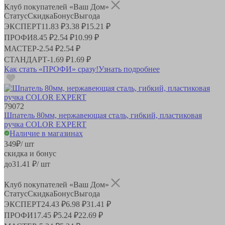
Клуб покупателей «Ваш Дом»
Статус
Скидка
Бонус
Выгода
ЭКСПЕРТ
11.83 ₽
3.38 ₽
15.21 ₽
ПРОФИ
8.45 ₽
2.54 ₽
10.99 ₽
МАСТЕР
-
2.54 ₽
2.54 ₽
СТАНДАРТ
-
1.69 ₽
1.69 ₽
Как стать «ПРОФИ» сразу!
Узнать подробнее
79072
Шпатель 80мм, нержавеющая сталь, гибкий, пластиковая
ручка COLOR EXPERT
Наличие в магазинах
349
₽
/ шт
скидка и бонус
до
31.41
₽/ шт
Клуб покупателей «Ваш Дом»
Статус
Скидка
Бонус
Выгода
ЭКСПЕРТ
24.43 ₽
6.98 ₽
31.41 ₽
ПРОФИ
17.45 ₽
5.24 ₽
22.69 ₽