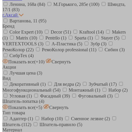
Ленина, 168а
(84)
М.Горького, 285е
(100)
Шмидта,
17/1
(83)
г.Аксай
Вартанова, 11
(95)
Бренд
Color Expert
(10)
Decor
(51)
Kraftool
(14)
Makers
(1)
Matrix
(10)
Pentrilo
(1)
Sparta
(1)
Stayer
(5)
VERTEXTOOLS
(3)
А-Пластика
(5)
Зубр
(3)
РемоКолор
(22)
РемоКолор professional
(11)
Сибин
(3)
СибрТех
(4)
Показать все
(+10)
Свернуть
Акции
Лучшая цена
(3)
Вид
Декоративный
(1)
Для ведра
(2)
Зубчатый
(17)
Многофункциональный
(54)
Монтажный
(1)
Набор
(2)
Угловая
(1)
Фасадный
(39)
Фуговальный
(3)
Шпатель-лопатка
(4)
Показать все
(+5)
Свернуть
Тип товара
Адаптер
(1)
Набор
(10)
Сменное лезвие
(2)
Шпатель
(112)
Шпатель-правило
(5)
Материал