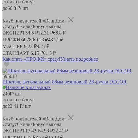
скидка и бонус
до
66.8
₽/ шт
Клуб покупателей «Ваш Дом»
Статус
Скидка
Бонус
Выгода
ЭКСПЕРТ
54.5 ₽
12.31 ₽
66.8 ₽
ПРОФИ
34.28 ₽
9.23 ₽
43.51 ₽
МАСТЕР
-
9.23 ₽
9.23 ₽
СТАНДАРТ
-
6.15 ₽
6.15 ₽
Как стать «ПРОФИ» сразу!
Узнать подробнее
595612
Шпатель фуговальный 86мм резиновый 2К-ручка DECOR
Наличие в магазинах
249
₽
/ шт
скидка и бонус
до
22.41
₽/ шт
Клуб покупателей «Ваш Дом»
Статус
Скидка
Бонус
Выгода
ЭКСПЕРТ
17.43 ₽
4.98 ₽
22.41 ₽
ПРОФИ
12.45 ₽
3.74 ₽
16.19 ₽