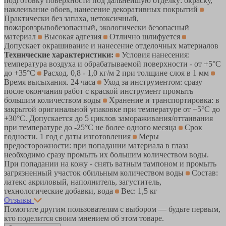
подготовку поверхности под дальнейшую отделку: окраску,
наклеивание обоев, нанесение декоративных покрытий
Практически без запаха, нетоксичный,
пожаровзрывобезопасный, экологически безопасный
материал
Высокая адгезия
Отлично шлифуется
Допускает окрашивание и нанесение отделочных материалов
Технические характеристики:
Условия нанесения:
температура воздуха и обрабатываемой поверхности - от +5°С
до +35°С
Расход. 0,8 - 1,0 кг/м 2 при толщине слоя в 1 мм
Время высыхания. 24 часа
Уход за инструментом: сразу
после окончания работ с краской инструмент промыть
большим количеством воды
Хранение и транспортировка: в
закрытой оригинальной упаковке при температуре от +5°С до
+30°С. Допускается до 5 циклов замораживания/оттаивания
при температуре до -25°С не более одного месяца
Срок
годности. 1 год с даты изготовления
Меры
предосторожности: при попадании материала в глаза
необходимо сразу промыть их большим количеством воды.
При попадании на кожу - снять ватным тампоном и промыть
загрязненный участок обильным количеством воды
Состав:
латекс акриловый, наполнитель, загуститель,
технологические добавки, вода
Вес: 1,5 кг
Отзывы
Помогите другим пользователям с выбором — будьте первым,
кто поделится своим мнением об этом товаре.