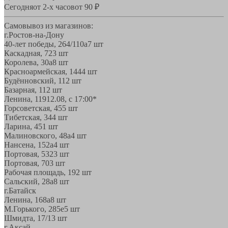
Сегодня
от 2-х часов
от 90 ₽
Самовывоз из магазинов:
г.Ростов-на-Дону
40-лет победы, 264/110а
7 шт
Каскадная, 72
3 шт
Королева, 30а
8 шт
Красноармейская, 144
4 шт
Будённовский, 11
2 шт
Базарная, 11
2 шт
Ленина, 119
12.08, с 17:00*
Горсоветская, 45
5 шт
Тибетская, 34
4 шт
Ларина, 45
1 шт
Малиновского, 48а
4 шт
Нансена, 152а
4 шт
Портовая, 532
3 шт
Портовая, 70
3 шт
Рабочая площадь, 19
2 шт
Сальский, 28a
8 шт
г.Батайск
Ленина, 168а
8 шт
М.Горького, 285е
5 шт
Шмидта, 17/1
3 шт
г.Аксай