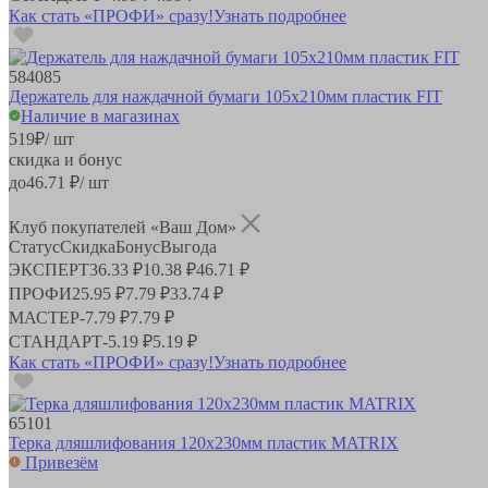
Как стать «ПРОФИ» сразу!
Узнать подробнее
584085
Держатель для наждачной бумаги 105х210мм пластик FIT
Наличие в магазинах
519
₽
/ шт
скидка и бонус
до
46.71
₽/ шт
Клуб покупателей «Ваш Дом»
Статус
Скидка
Бонус
Выгода
ЭКСПЕРТ
36.33 ₽
10.38 ₽
46.71 ₽
ПРОФИ
25.95 ₽
7.79 ₽
33.74 ₽
МАСТЕР
-
7.79 ₽
7.79 ₽
СТАНДАРТ
-
5.19 ₽
5.19 ₽
Как стать «ПРОФИ» сразу!
Узнать подробнее
65101
Терка дляшлифования 120х230мм пластик MATRIX
Привезём