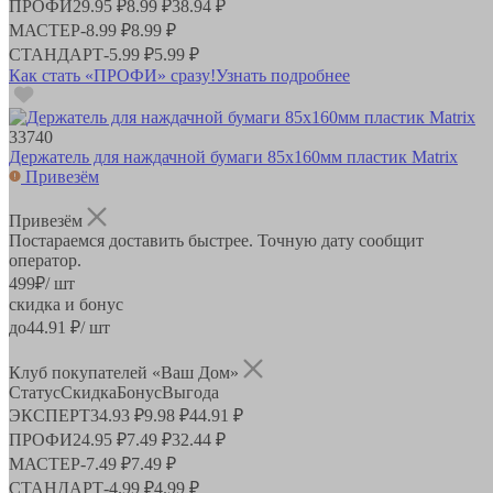
ПРОФИ
29.95 ₽
8.99 ₽
38.94 ₽
МАСТЕР
-
8.99 ₽
8.99 ₽
СТАНДАРТ
-
5.99 ₽
5.99 ₽
Как стать «ПРОФИ» сразу!
Узнать подробнее
33740
Держатель для наждачной бумаги 85х160мм пластик Matrix
Привезём
Привезём
Постараемся доставить быстрее. Точную дату сообщит
оператор.
499
₽
/ шт
скидка и бонус
до
44.91
₽/ шт
Клуб покупателей «Ваш Дом»
Статус
Скидка
Бонус
Выгода
ЭКСПЕРТ
34.93 ₽
9.98 ₽
44.91 ₽
ПРОФИ
24.95 ₽
7.49 ₽
32.44 ₽
МАСТЕР
-
7.49 ₽
7.49 ₽
СТАНДАРТ
-
4.99 ₽
4.99 ₽