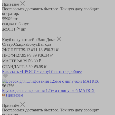
Привезём
Постараемся доставить быстрее. Точную дату сообщит
оператор.
559
₽
/ шт
скидка и бонус
до
50.31
₽/ шт
Клуб покупателей «Ваш Дом»
Статус
Скидка
Бонус
Выгода
ЭКСПЕРТ
39.13 ₽
11.18 ₽
50.31 ₽
ПРОФИ
27.95 ₽
8.39 ₽
36.34 ₽
МАСТЕР
-
8.39 ₽
8.39 ₽
СТАНДАРТ
-
5.59 ₽
5.59 ₽
Как стать «ПРОФИ» сразу!
Узнать подробнее
561756
Брусок для шлифования 125мм с липучкой MATRIX
Привезём
Привезём
Постараемся доставить быстрее. Точную дату сообщит
оператор.