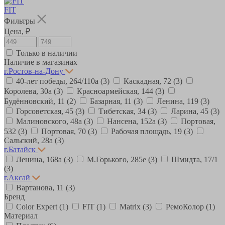
FIT
Фильтры
Цена, ₽
Только в наличии
Наличие в магазинах
г.Ростов-на-Дону
40-лет победы, 264/110а
(3)
Каскадная, 72
(3)
Королева, 30а
(3)
Красноармейская, 144
(3)
Будённовский, 11
(2)
Базарная, 11
(3)
Ленина, 119
(3)
Горсоветская, 45
(3)
Тибетская, 34
(3)
Ларина, 45
(3)
Малиновского, 48а
(3)
Нансена, 152а
(3)
Портовая,
532
(3)
Портовая, 70
(3)
Рабочая площадь, 19
(3)
Сальский, 28a
(3)
г.Батайск
Ленина, 168а
(3)
М.Горького, 285е
(3)
Шмидта, 17/1
(3)
г.Аксай
Вартанова, 11
(3)
Бренд
Color Expert
(1)
FIT
(1)
Matrix
(3)
РемоКолор
(1)
Материал