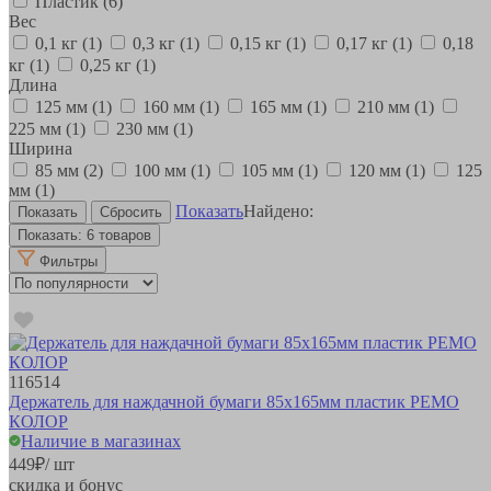
Пластик
(6)
Вес
0,1 кг
(1)
0,3 кг
(1)
0,15 кг
(1)
0,17 кг
(1)
0,18
кг
(1)
0,25 кг
(1)
Длина
125 мм
(1)
160 мм
(1)
165 мм
(1)
210 мм
(1)
225 мм
(1)
230 мм
(1)
Ширина
85 мм
(2)
100 мм
(1)
105 мм
(1)
120 мм
(1)
125
мм
(1)
Показать
Найдено:
Показать:
6 товаров
Фильтры
116514
Держатель для наждачной бумаги 85х165мм пластик РЕМО
КОЛОР
Наличие в магазинах
449
₽
/ шт
скидка и бонус