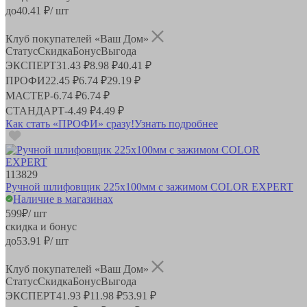
до
40.41
₽/ шт
Клуб покупателей «Ваш Дом»
Статус
Скидка
Бонус
Выгода
ЭКСПЕРТ
31.43 ₽
8.98 ₽
40.41 ₽
ПРОФИ
22.45 ₽
6.74 ₽
29.19 ₽
МАСТЕР
-
6.74 ₽
6.74 ₽
СТАНДАРТ
-
4.49 ₽
4.49 ₽
Как стать «ПРОФИ» сразу!
Узнать подробнее
113829
Ручной шлифовщик 225х100мм с зажимом COLOR EXPERT
Наличие в магазинах
599
₽
/ шт
скидка и бонус
до
53.91
₽/ шт
Клуб покупателей «Ваш Дом»
Статус
Скидка
Бонус
Выгода
ЭКСПЕРТ
41.93 ₽
11.98 ₽
53.91 ₽