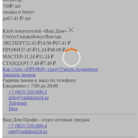
749
₽
/ шт
скидка и бонус
до
67.41
₽/ шт
Клуб покупателей «Ваш Дом»
Статус
Скидка
Бонус
Выгода
ЭКСПЕРТ
52.43 ₽
14.98 ₽
67.41 ₽
ПРОФИ
37.45 ₽
11.24 ₽
48.69 ₽
МАСТЕР
-
11.24 ₽
11.24 ₽
СТАНДАРТ
-
7.49 ₽
7.49 ₽
Как стать «ПРОФИ» сразу!
Узнать подробнее
Заказать звонок
Горячая линия и заказ по телефону
Ежедневно с 7:00 до 20:00
+7 (863) 310-000-3
info@vashdom24.ru
Telegram
Max
Ваш Дом Профи - отдел оптовых продаж
+7 (863) 310-000-4
opt@vashdom24.ru