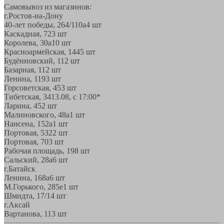
Самовывоз из магазинов:
г.Ростов-на-Дону
40-лет победы, 264/110а
4 шт
Каскадная, 72
3 шт
Королева, 30а
10 шт
Красноармейская, 144
5 шт
Будённовский, 11
2 шт
Базарная, 11
2 шт
Ленина, 119
3 шт
Горсоветская, 45
3 шт
Тибетская, 34
13.08, с 17:00*
Ларина, 45
2 шт
Малиновского, 48а
1 шт
Нансена, 152а
1 шт
Портовая, 532
2 шт
Портовая, 70
3 шт
Рабочая площадь, 19
8 шт
Сальский, 28a
6 шт
г.Батайск
Ленина, 168а
6 шт
М.Горького, 285е
1 шт
Шмидта, 17/1
4 шт
г.Аксай
Вартанова, 11
3 шт