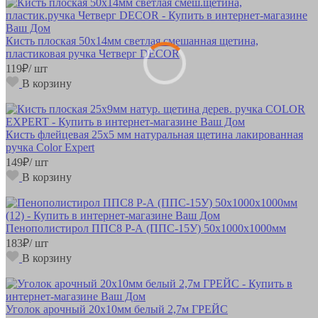
Кисть плоская 50х14мм светлая смешанная щетина,
пластиковая ручка Четверг DÉCOR
119
₽
/ шт
В корзину
Кисть флейцевая 25х5 мм натуральная щетина лакированная
ручка Color Expert
149
₽
/ шт
В корзину
Пенополистирол ППС8 Р-А (ППС-15У) 50х1000х1000мм
183
₽
/ шт
В корзину
Уголок арочный 20х10мм белый 2,7м ГРЕЙС