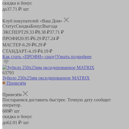
скидка и бонус
до
37.71
₽/ шт
Клуб покупателей «Ваш Дом»
Статус
Скидка
Бонус
Выгода
ЭКСПЕРТ
29.33 ₽
8.38 ₽
37.71 ₽
ПРОФИ
20.95 ₽
6.29 ₽
27.24 ₽
МАСТЕР
-
6.29 ₽
6.29 ₽
СТАНДАРТ
-
4.19 ₽
4.19 ₽
Как стать «ПРОФИ» сразу!
Узнать подробнее
63793
Зубило 250х25мм оксидированное MATRIX
Привезём
Привезём
Постараемся доставить быстрее. Точную дату сообщит
оператор.
689
₽
/ шт
скидка и бонус
до
62.01
₽/ шт