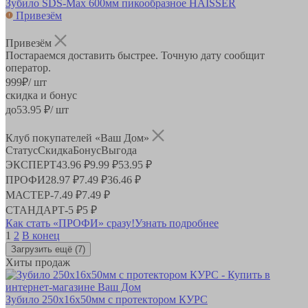
Зубило SDS-Max 600мм пикообразное HAISSER
Привезём
Привезём
Постараемся доставить быстрее. Точную дату сообщит
оператор.
999
₽
/ шт
скидка и бонус
до
53.95
₽/ шт
Клуб покупателей «Ваш Дом»
Статус
Скидка
Бонус
Выгода
ЭКСПЕРТ
43.96 ₽
9.99 ₽
53.95 ₽
ПРОФИ
28.97 ₽
7.49 ₽
36.46 ₽
МАСТЕР
-
7.49 ₽
7.49 ₽
СТАНДАРТ
-
5 ₽
5 ₽
Как стать «ПРОФИ» сразу!
Узнать подробнее
1
2
В конец
Загрузить ещё
(7)
Хиты продаж
Зубило 250х16х50мм с протектором КУРС