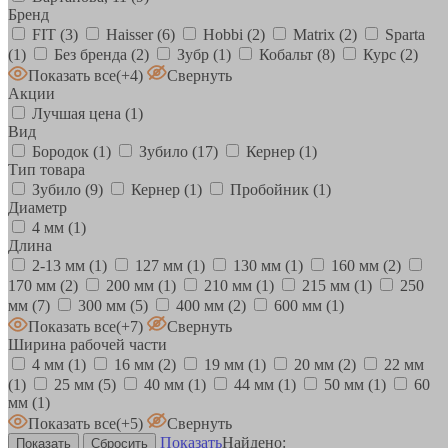
Бренд
FIT
(3)
Haisser
(6)
Hobbi
(2)
Matrix
(2)
Sparta
(1)
Без бренда
(2)
Зубр
(1)
Кобальт
(8)
Курс
(2)
Показать все
(+4)
Свернуть
Акции
Лучшая цена
(1)
Вид
Бородок
(1)
Зубило
(17)
Кернер
(1)
Тип товара
Зубило
(9)
Кернер
(1)
Пробойник
(1)
Диаметр
4 мм
(1)
Длина
2-13 мм
(1)
127 мм
(1)
130 мм
(1)
160 мм
(2)
170 мм
(2)
200 мм
(1)
210 мм
(1)
215 мм
(1)
250
мм
(7)
300 мм
(5)
400 мм
(2)
600 мм
(1)
Показать все
(+7)
Свернуть
Ширина рабочей части
4 мм
(1)
16 мм
(2)
19 мм
(1)
20 мм
(2)
22 мм
(1)
25 мм
(5)
40 мм
(1)
44 мм
(1)
50 мм
(1)
60
мм
(1)
Показать все
(+5)
Свернуть
Показать
Найдено: