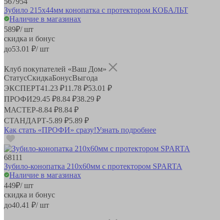
567954
Зубило 215х44мм конопатка с протектором КОБАЛЬТ
Наличие в магазинах
589
₽
/ шт
скидка и бонус
до
53.01
₽/ шт
Клуб покупателей «Ваш Дом»
Статус
Скидка
Бонус
Выгода
ЭКСПЕРТ
41.23 ₽
11.78 ₽
53.01 ₽
ПРОФИ
29.45 ₽
8.84 ₽
38.29 ₽
МАСТЕР
-
8.84 ₽
8.84 ₽
СТАНДАРТ
-
5.89 ₽
5.89 ₽
Как стать «ПРОФИ» сразу!
Узнать подробнее
68111
Зубило-конопатка 210х60мм с протектором SPARTA
Наличие в магазинах
449
₽
/ шт
скидка и бонус
до
40.41
₽/ шт