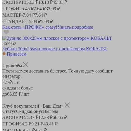
ЭКСПЕРТ
35.63 ₽
10.18 ₽
45.81 ₽
ПРОФИ
25.45 ₽
7.64 ₽
33.09 ₽
МАСТЕР
-
7.64 ₽
7.64 ₽
СТАНДАРТ
-
5.09 ₽
5.09 ₽
Как стать «ПРОФИ» сразу!
Узнать подробнее
567952
Зубило 300х25мм плоское с протектором КОБАЛЬТ
Привезём
Привезём
Постараемся доставить быстрее. Точную дату сообщит
оператор.
877
₽
/ шт
скидка и бонус
до
66.65
₽/ шт
Клуб покупателей «Ваш Дом»
Статус
Скидка
Бонус
Выгода
ЭКСПЕРТ
54.37 ₽
12.28 ₽
66.65 ₽
ПРОФИ
34.2 ₽
9.21 ₽
43.41 ₽
МАСТЕР
-
9.21 ₽
9.21 ₽