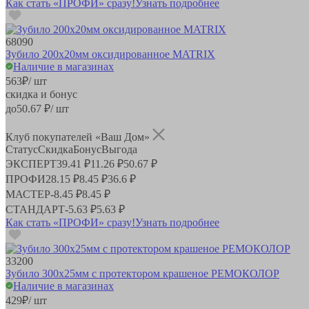
Как стать «ПРОФИ» сразу!
Узнать подробнее
68090
Зубило 200х20мм оксидированное MATRIX
Наличие в магазинах
563
₽
/ шт
скидка и бонус
до
50.67
₽/ шт
Клуб покупателей «Ваш Дом»
Статус
Скидка
Бонус
Выгода
ЭКСПЕРТ
39.41 ₽
11.26 ₽
50.67 ₽
ПРОФИ
28.15 ₽
8.45 ₽
36.6 ₽
МАСТЕР
-
8.45 ₽
8.45 ₽
СТАНДАРТ
-
5.63 ₽
5.63 ₽
Как стать «ПРОФИ» сразу!
Узнать подробнее
33200
Зубило 300х25мм с протектором крашеное РЕМОКОЛОР
Наличие в магазинах
429
₽
/ шт