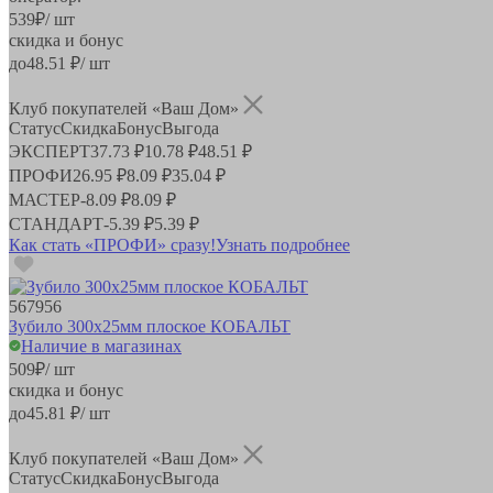
539
₽
/ шт
скидка и бонус
до
48.51
₽/ шт
Клуб покупателей «Ваш Дом»
Статус
Скидка
Бонус
Выгода
ЭКСПЕРТ
37.73 ₽
10.78 ₽
48.51 ₽
ПРОФИ
26.95 ₽
8.09 ₽
35.04 ₽
МАСТЕР
-
8.09 ₽
8.09 ₽
СТАНДАРТ
-
5.39 ₽
5.39 ₽
Как стать «ПРОФИ» сразу!
Узнать подробнее
567956
Зубило 300х25мм плоское КОБАЛЬТ
Наличие в магазинах
509
₽
/ шт
скидка и бонус
до
45.81
₽/ шт
Клуб покупателей «Ваш Дом»
Статус
Скидка
Бонус
Выгода