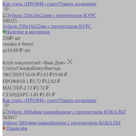
Как стать «ПРОФИ» сразу!
Узнать подробнее
598325
Зубило 250х16х22мм с протектором КУРС
Наличие в магазинах
259
₽
/ шт
скидка и бонус
до
19.68
₽/ шт
Клуб покупателей «Ваш Дом»
Статус
Скидка
Бонус
Выгода
ЭКСПЕРТ
16.06 ₽
3.63 ₽
19.68 ₽
ПРОФИ
10.1 ₽
2.72 ₽
12.82 ₽
МАСТЕР
-
2.72 ₽
2.72 ₽
СТАНДАРТ
-
1.81 ₽
1.81 ₽
Как стать «ПРОФИ» сразу!
Узнать подробнее
563917
Зубило 300х4мм пикообразное с протектором КОБАЛЬТ
Привезём