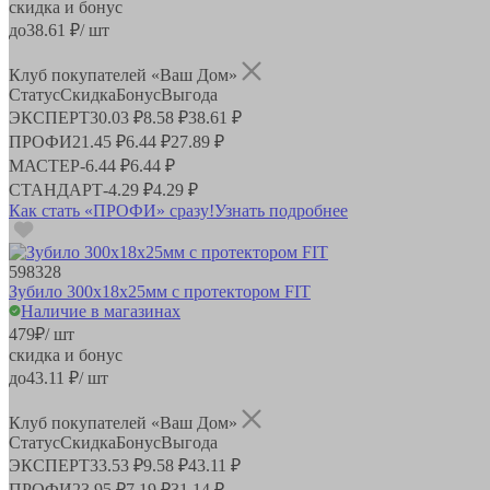
скидка и бонус
до
38.61
₽/ шт
Клуб покупателей «Ваш Дом»
Статус
Скидка
Бонус
Выгода
ЭКСПЕРТ
30.03 ₽
8.58 ₽
38.61 ₽
ПРОФИ
21.45 ₽
6.44 ₽
27.89 ₽
МАСТЕР
-
6.44 ₽
6.44 ₽
СТАНДАРТ
-
4.29 ₽
4.29 ₽
Как стать «ПРОФИ» сразу!
Узнать подробнее
598328
Зубило 300х18х25мм с протектором FIT
Наличие в магазинах
479
₽
/ шт
скидка и бонус
до
43.11
₽/ шт
Клуб покупателей «Ваш Дом»
Статус
Скидка
Бонус
Выгода
ЭКСПЕРТ
33.53 ₽
9.58 ₽
43.11 ₽
ПРОФИ
23.95 ₽
7.19 ₽
31.14 ₽