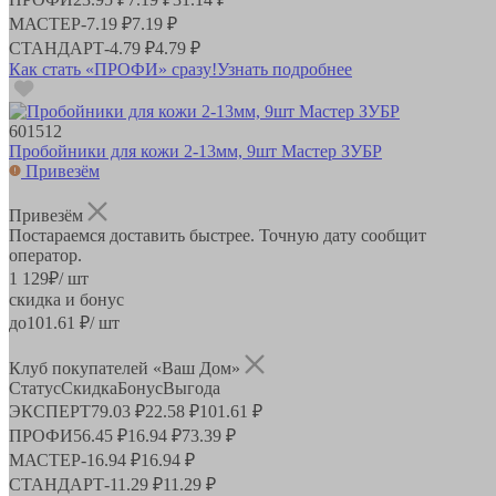
МАСТЕР
-
7.19 ₽
7.19 ₽
СТАНДАРТ
-
4.79 ₽
4.79 ₽
Как стать «ПРОФИ» сразу!
Узнать подробнее
601512
Пробойники для кожи 2-13мм, 9шт Мастер ЗУБР
Привезём
Привезём
Постараемся доставить быстрее. Точную дату сообщит
оператор.
1 129
₽
/ шт
скидка и бонус
до
101.61
₽/ шт
Клуб покупателей «Ваш Дом»
Статус
Скидка
Бонус
Выгода
ЭКСПЕРТ
79.03 ₽
22.58 ₽
101.61 ₽
ПРОФИ
56.45 ₽
16.94 ₽
73.39 ₽
МАСТЕР
-
16.94 ₽
16.94 ₽
СТАНДАРТ
-
11.29 ₽
11.29 ₽