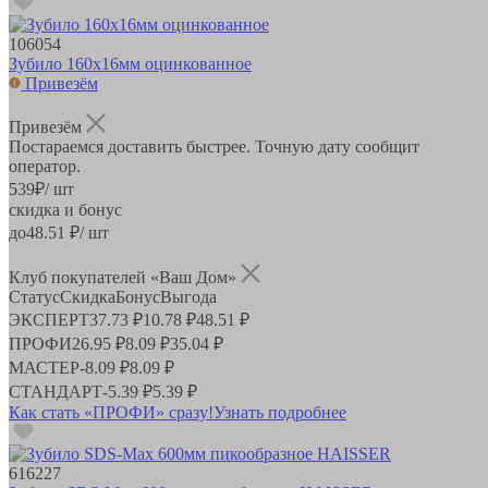
106054
Зубило 160х16мм оцинкованное
Привезём
Привезём
Постараемся доставить быстрее. Точную дату сообщит
оператор.
539
₽
/ шт
скидка и бонус
до
48.51
₽/ шт
Клуб покупателей «Ваш Дом»
Статус
Скидка
Бонус
Выгода
ЭКСПЕРТ
37.73 ₽
10.78 ₽
48.51 ₽
ПРОФИ
26.95 ₽
8.09 ₽
35.04 ₽
МАСТЕР
-
8.09 ₽
8.09 ₽
СТАНДАРТ
-
5.39 ₽
5.39 ₽
Как стать «ПРОФИ» сразу!
Узнать подробнее
616227