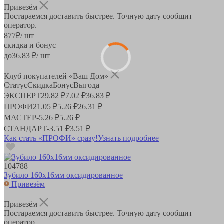
Привезём
Постараемся доставить быстрее. Точную дату сообщит
оператор.
877
₽
/ шт
скидка и бонус
до
36.83
₽/ шт
Клуб покупателей «Ваш Дом»
Статус
Скидка
Бонус
Выгода
ЭКСПЕРТ
29.82 ₽
7.02 ₽
36.83 ₽
ПРОФИ
21.05 ₽
5.26 ₽
26.31 ₽
МАСТЕР
-
5.26 ₽
5.26 ₽
СТАНДАРТ
-
3.51 ₽
3.51 ₽
Как стать «ПРОФИ» сразу!
Узнать подробнее
104788
Зубило 160х16мм оксидированное
Привезём
Привезём
Постараемся доставить быстрее. Точную дату сообщит
оператор.