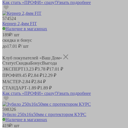
Как стать «ПРОФИ» сразу!
Узнать подробнее
574524
Кернер 2,4мм FIT
Наличие в магазинах
189
₽
/ шт
скидка и бонус
до
17.01
₽/ шт
Клуб покупателей «Ваш Дом»
Статус
Скидка
Бонус
Выгода
ЭКСПЕРТ
13.23 ₽
3.78 ₽
17.01 ₽
ПРОФИ
9.45 ₽
2.84 ₽
12.29 ₽
МАСТЕР
-
2.84 ₽
2.84 ₽
СТАНДАРТ
-
1.89 ₽
1.89 ₽
Как стать «ПРОФИ» сразу!
Узнать подробнее
598326
Зубило 250х16х50мм с протектором КУРС
Наличие в магазинах
419
₽
/ шт