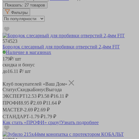
Показать:
27 товаров
Фильтры
574523
Бородок слесарный для пробивки отверстий 2,4мм FIT
Наличие в магазинах
179
₽
/ шт
скидка и бонус
до
16.11
₽/ шт
Клуб покупателей «Ваш Дом»
Статус
Скидка
Бонус
Выгода
ЭКСПЕРТ
12.53 ₽
3.58 ₽
16.11 ₽
ПРОФИ
8.95 ₽
2.69 ₽
11.64 ₽
МАСТЕР
-
2.69 ₽
2.69 ₽
СТАНДАРТ
-
1.79 ₽
1.79 ₽
Как стать «ПРОФИ» сразу!
Узнать подробнее