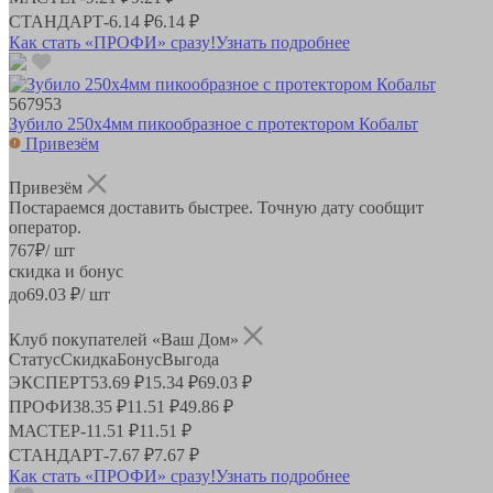
СТАНДАРТ
-
6.14 ₽
6.14 ₽
Как стать «ПРОФИ» сразу!
Узнать подробнее
567953
Зубило 250х4мм пикообразное с протектором Кобальт
Привезём
Привезём
Постараемся доставить быстрее. Точную дату сообщит
оператор.
767
₽
/ шт
скидка и бонус
до
69.03
₽/ шт
Клуб покупателей «Ваш Дом»
Статус
Скидка
Бонус
Выгода
ЭКСПЕРТ
53.69 ₽
15.34 ₽
69.03 ₽
ПРОФИ
38.35 ₽
11.51 ₽
49.86 ₽
МАСТЕР
-
11.51 ₽
11.51 ₽
СТАНДАРТ
-
7.67 ₽
7.67 ₽
Как стать «ПРОФИ» сразу!
Узнать подробнее