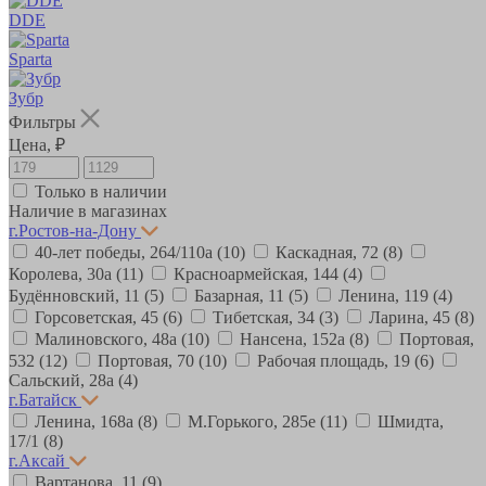
DDE
Sparta
Зубр
Фильтры
Цена, ₽
Только в наличии
Наличие в магазинах
г.Ростов-на-Дону
40-лет победы, 264/110а
(10)
Каскадная, 72
(8)
Королева, 30а
(11)
Красноармейская, 144
(4)
Будённовский, 11
(5)
Базарная, 11
(5)
Ленина, 119
(4)
Горсоветская, 45
(6)
Тибетская, 34
(3)
Ларина, 45
(8)
Малиновского, 48а
(10)
Нансена, 152а
(8)
Портовая,
532
(12)
Портовая, 70
(10)
Рабочая площадь, 19
(6)
Сальский, 28a
(4)
г.Батайск
Ленина, 168а
(8)
М.Горького, 285е
(11)
Шмидта,
17/1
(8)
г.Аксай
Вартанова, 11
(9)