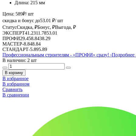
Длина:
215 мм
Цена:
589
₽
/ шт
скидка и бонус до
53.01
₽/ шт
Статус
Скидка, ₽
Бонус, ₽
Выгода, ₽
ЭКСПЕРТ
41.23
11.78
53.01
ПРОФИ
29.45
8.84
38.29
МАСТЕР
-
8.84
8.84
СТАНДАРТ
-
5.89
5.89
Профессиональным строителям -
«ПРОФИ»
сразу!
›
Подробнее 
В наличии: 2 шт
В корзину
В избранное
В избранном
Сравнить
В сравнении