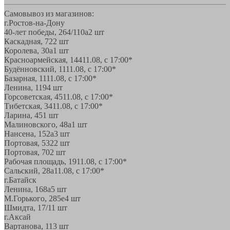
Самовывоз из магазинов:
г.Ростов-на-Дону
40-лет победы, 264/110а
2 шт
Каскадная, 72
2 шт
Королева, 30а
1 шт
Красноармейская, 144
11.08, с 17:00*
Будённовский, 11
11.08, с 17:00*
Базарная, 11
11.08, с 17:00*
Ленина, 119
4 шт
Горсоветская, 45
11.08, с 17:00*
Тибетская, 34
11.08, с 17:00*
Ларина, 45
1 шт
Малиновского, 48а
1 шт
Нансена, 152а
3 шт
Портовая, 532
2 шт
Портовая, 70
2 шт
Рабочая площадь, 19
11.08, с 17:00*
Сальский, 28a
11.08, с 17:00*
г.Батайск
Ленина, 168а
5 шт
М.Горького, 285е
4 шт
Шмидта, 17/1
1 шт
г.Аксай
Вартанова, 11
3 шт