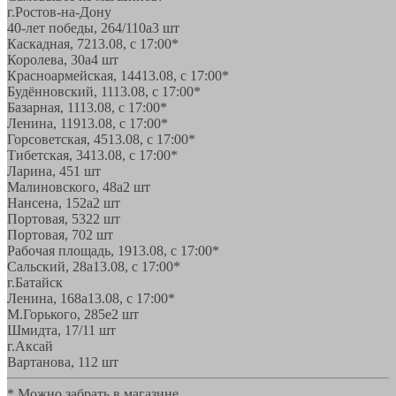
г.Ростов-на-Дону
40-лет победы, 264/110а
3 шт
Каскадная, 72
13.08, с 17:00*
Королева, 30а
4 шт
Красноармейская, 144
13.08, с 17:00*
Будённовский, 11
13.08, с 17:00*
Базарная, 11
13.08, с 17:00*
Ленина, 119
13.08, с 17:00*
Горсоветская, 45
13.08, с 17:00*
Тибетская, 34
13.08, с 17:00*
Ларина, 45
1 шт
Малиновского, 48а
2 шт
Нансена, 152а
2 шт
Портовая, 532
2 шт
Портовая, 70
2 шт
Рабочая площадь, 19
13.08, с 17:00*
Сальский, 28a
13.08, с 17:00*
г.Батайск
Ленина, 168а
13.08, с 17:00*
М.Горького, 285е
2 шт
Шмидта, 17/1
1 шт
г.Аксай
Вартанова, 11
2 шт
* Можно забрать в магазине,