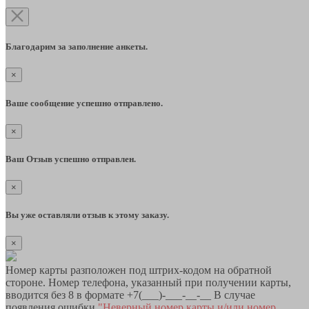
Благодарим за заполнение анкеты.
×
Ваше сообщение успешно отправлено.
×
Ваш Отзыв успешно отправлен.
×
Вы уже оставляли отзыв к этому заказу.
×
Номер карты разположен под штрих-кодом на обратной
стороне. Номер телефона, указанный при получении карты,
вводится без 8 в формате +7(___)-___-__-__ В случае
появления ошибки
"Неверный номер карты и/или номер