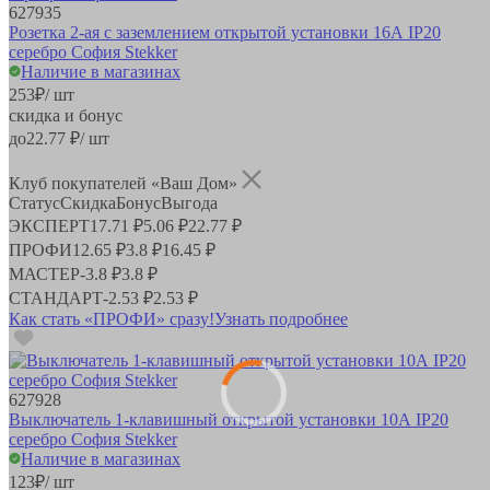
627935
Розетка 2-ая с заземлением открытой установки 16А IP20
серебро София Stekker
Наличие в магазинах
253
₽
/ шт
скидка и бонус
до
22.77
₽/ шт
Клуб покупателей «Ваш Дом»
Статус
Скидка
Бонус
Выгода
ЭКСПЕРТ
17.71 ₽
5.06 ₽
22.77 ₽
ПРОФИ
12.65 ₽
3.8 ₽
16.45 ₽
МАСТЕР
-
3.8 ₽
3.8 ₽
СТАНДАРТ
-
2.53 ₽
2.53 ₽
Как стать «ПРОФИ» сразу!
Узнать подробнее
627928
Выключатель 1-клавишный открытой установки 10А IP20
серебро София Stekker
Наличие в магазинах
123
₽
/ шт