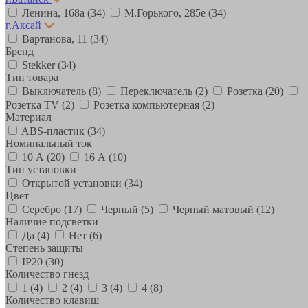
Ленина, 168а
(34)
М.Горького, 285е
(34)
г.Аксай
Вартанова, 11
(34)
Бренд
Stekker
(34)
Тип товара
Выключатель
(8)
Переключатель
(2)
Розетка
(20)
Розетка TV
(2)
Розетка компьютерная
(2)
Материал
ABS-пластик
(34)
Номинальный ток
10 А
(20)
16 А
(10)
Тип установки
Открытой установки
(34)
Цвет
Серебро
(17)
Черный
(5)
Черный матовый
(12)
Наличие подсветки
Да
(4)
Нет
(6)
Степень защиты
IP20
(30)
Количество гнезд
1
(4)
2
(4)
3
(4)
4
(8)
Количество клавиш