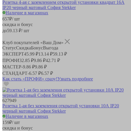
Розетка 4-ая с заземлением открытой установки квадрат 16А
IP20 черный матовый София Stekker
Наличие в магазинах
657
₽
/ шт
скидка и бонус
до
59.13
₽/ шт
Клуб покупателей «Ваш Дом»
Статус
Скидка
Бонус
Выгода
ЭКСПЕРТ
45.99 ₽
13.14 ₽
59.13 ₽
ПРОФИ
32.85 ₽
9.86 ₽
42.71 ₽
МАСТЕР
-
9.86 ₽
9.86 ₽
СТАНДАРТ
-
6.57 ₽
6.57 ₽
Как стать «ПРОФИ» сразу!
Узнать подробнее
627949
Розетка 1-ая без заземления открытой установки 10А IP20
черный матовый София Stekker
Наличие в магазинах
159
₽
/ шт
скидка и бонус