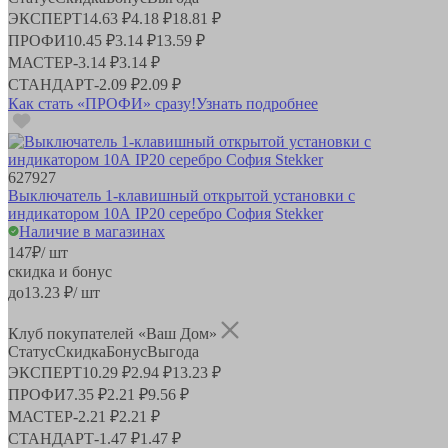
ЭКСПЕРТ
14.63 ₽
4.18 ₽
18.81 ₽
ПРОФИ
10.45 ₽
3.14 ₽
13.59 ₽
МАСТЕР
-
3.14 ₽
3.14 ₽
СТАНДАРТ
-
2.09 ₽
2.09 ₽
Как стать «ПРОФИ» сразу!
Узнать подробнее
627927
Выключатель 1-клавишный открытой установки с
индикатором 10А IP20 серебро София Stekker
Наличие в магазинах
147
₽
/ шт
скидка и бонус
до
13.23
₽/ шт
Клуб покупателей «Ваш Дом»
Статус
Скидка
Бонус
Выгода
ЭКСПЕРТ
10.29 ₽
2.94 ₽
13.23 ₽
ПРОФИ
7.35 ₽
2.21 ₽
9.56 ₽
МАСТЕР
-
2.21 ₽
2.21 ₽
СТАНДАРТ
-
1.47 ₽
1.47 ₽