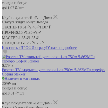
скидка и бонус
до
11.07
₽/ шт
Клуб покупателей «Ваш Дом»
Статус
Скидка
Бонус
Выгода
ЭКСПЕРТ
8.61 ₽
2.46 ₽
11.07 ₽
ПРОФИ
6.15 ₽
1.85 ₽
8 ₽
МАСТЕР
-
1.85 ₽
1.85 ₽
СТАНДАРТ
-
1.23 ₽
1.23 ₽
Как стать «ПРОФИ» сразу!
Узнать подробнее
627943
Розетка TV открытой установки 1-ая 75Ом 5-862МГц серебро
София Stekker
Наличие в магазинах
209
₽
/ шт
скидка и бонус
до
18.81
₽/ шт
Клуб покупателей «Ваш Дом»
Статус
Скидка
Бонус
Выгода