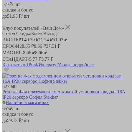
577
₽
/ шт
скидка и бонус
до
51.93
₽/ шт
Клуб покупателей «Ваш Дом»
Статус
Скидка
Бонус
Выгода
ЭКСПЕРТ
40.39 ₽
11.54 ₽
51.93 ₽
ПРОФИ
28.85 ₽
8.66 ₽
37.51 ₽
МАСТЕР
-
8.66 ₽
8.66 ₽
СТАНДАРТ
-
5.77 ₽
5.77 ₽
Как стать «ПРОФИ» сразу!
Узнать подробнее
627940
Розетка 4-ая с заземлением открытой установки квадрат 16А
IP20 серебро София Stekker
Наличие в магазинах
657
₽
/ шт
скидка и бонус
до
59.13
₽/ шт