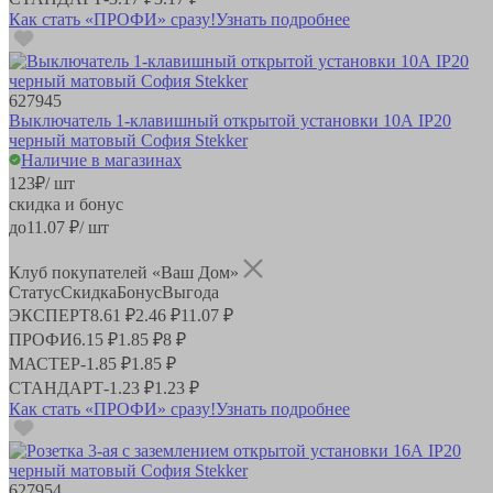
Как стать «ПРОФИ» сразу!
Узнать подробнее
627945
Выключатель 1-клавишный открытой установки 10А IP20
черный матовый София Stekker
Наличие в магазинах
123
₽
/ шт
скидка и бонус
до
11.07
₽/ шт
Клуб покупателей «Ваш Дом»
Статус
Скидка
Бонус
Выгода
ЭКСПЕРТ
8.61 ₽
2.46 ₽
11.07 ₽
ПРОФИ
6.15 ₽
1.85 ₽
8 ₽
МАСТЕР
-
1.85 ₽
1.85 ₽
СТАНДАРТ
-
1.23 ₽
1.23 ₽
Как стать «ПРОФИ» сразу!
Узнать подробнее
627954