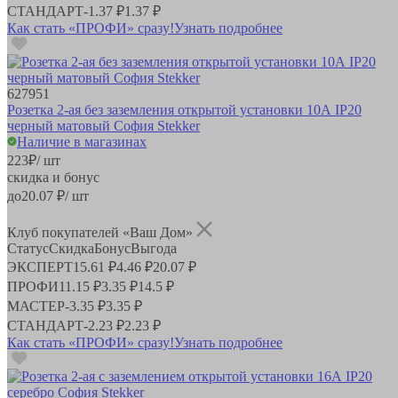
СТАНДАРТ
-
1.37 ₽
1.37 ₽
Как стать «ПРОФИ» сразу!
Узнать подробнее
627951
Розетка 2-ая без заземления открытой установки 10А IP20
черный матовый София Stekker
Наличие в магазинах
223
₽
/ шт
скидка и бонус
до
20.07
₽/ шт
Клуб покупателей «Ваш Дом»
Статус
Скидка
Бонус
Выгода
ЭКСПЕРТ
15.61 ₽
4.46 ₽
20.07 ₽
ПРОФИ
11.15 ₽
3.35 ₽
14.5 ₽
МАСТЕР
-
3.35 ₽
3.35 ₽
СТАНДАРТ
-
2.23 ₽
2.23 ₽
Как стать «ПРОФИ» сразу!
Узнать подробнее