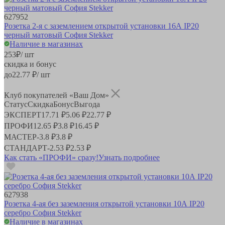
627952
Розетка 2-я с заземлением открытой установки 16А IP20
черный матовый София Stekker
Наличие в магазинах
253
₽
/ шт
скидка и бонус
до
22.77
₽/ шт
Клуб покупателей «Ваш Дом»
Статус
Скидка
Бонус
Выгода
ЭКСПЕРТ
17.71 ₽
5.06 ₽
22.77 ₽
ПРОФИ
12.65 ₽
3.8 ₽
16.45 ₽
МАСТЕР
-
3.8 ₽
3.8 ₽
СТАНДАРТ
-
2.53 ₽
2.53 ₽
Как стать «ПРОФИ» сразу!
Узнать подробнее
627938
Розетка 4-ая без заземления открытой установки 10А IP20
серебро София Stekker
Наличие в магазинах