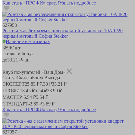
Как стать «ПРОФИ» сразу!
Узнать подробнее
627953
Розетка 3-ая без заземления открытой установки 10А IP20
черный матовый София Stekker
Наличие в магазинах
369
₽
/ шт
скидка и бонус
до
33.21
₽/ шт
Клуб покупателей «Ваш Дом»
Статус
Скидка
Бонус
Выгода
ЭКСПЕРТ
25.83 ₽
7.38 ₽
33.21 ₽
ПРОФИ
18.45 ₽
5.54 ₽
23.99 ₽
МАСТЕР
-
5.54 ₽
5.54 ₽
СТАНДАРТ
-
3.69 ₽
3.69 ₽
Как стать «ПРОФИ» сразу!
Узнать подробнее
627957