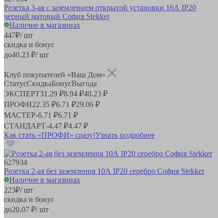
Розетка 3-ая с заземлением открытой установки 16А IP20
черный матовый София Stekker
Наличие в магазинах
447
₽
/ шт
скидка и бонус
до
40.23
₽/ шт
Клуб покупателей «Ваш Дом»
Статус
Скидка
Бонус
Выгода
ЭКСПЕРТ
31.29 ₽
8.94 ₽
40.23 ₽
ПРОФИ
22.35 ₽
6.71 ₽
29.06 ₽
МАСТЕР
-
6.71 ₽
6.71 ₽
СТАНДАРТ
-
4.47 ₽
4.47 ₽
Как стать «ПРОФИ» сразу!
Узнать подробнее
627934
Розетка 2-ая без заземления 10А IP20 серебро София Stekker
Наличие в магазинах
223
₽
/ шт
скидка и бонус
до
20.07
₽/ шт