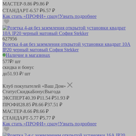
МАСТЕР
-
9.86 ₽
9.86 ₽
СТАНДАРТ
-
6.57 ₽
6.57 ₽
Как стать «ПРОФИ» сразу!
Узнать подробнее
627956
Розетка 4-ая без заземления открытой установки квадрат 10А
IP20 черный матовый София Stekker
Наличие в магазинах
577
₽
/ шт
скидка и бонус
до
51.93
₽/ шт
Клуб покупателей «Ваш Дом»
Статус
Скидка
Бонус
Выгода
ЭКСПЕРТ
40.39 ₽
11.54 ₽
51.93 ₽
ПРОФИ
28.85 ₽
8.66 ₽
37.51 ₽
МАСТЕР
-
8.66 ₽
8.66 ₽
СТАНДАРТ
-
5.77 ₽
5.77 ₽
Как стать «ПРОФИ» сразу!
Узнать подробнее