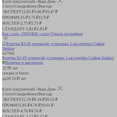
Клуб покупателей «Ваш Дом»
Статус
Скидка
Бонус
Выгода
ЭКСПЕРТ
12.81 ₽
3.66 ₽
16.47 ₽
ПРОФИ
9.15 ₽
2.75 ₽
11.9 ₽
МАСТЕР
-
2.75 ₽
2.75 ₽
СТАНДАРТ
-
1.83 ₽
1.83 ₽
Как стать «ПРОФИ» сразу!
Узнать подробнее
627942
Розетка RJ-45 открытой установки 1-ая серебро София Stekker
Наличие в магазинах
317
₽
/ шт
скидка и бонус
до
28.53
₽/ шт
Клуб покупателей «Ваш Дом»
Статус
Скидка
Бонус
Выгода
ЭКСПЕРТ
22.19 ₽
6.34 ₽
28.53 ₽
ПРОФИ
15.85 ₽
4.76 ₽
20.61 ₽
МАСТЕР
-
4.76 ₽
4.76 ₽
СТАНДАРТ
-
3.17 ₽
3.17 ₽