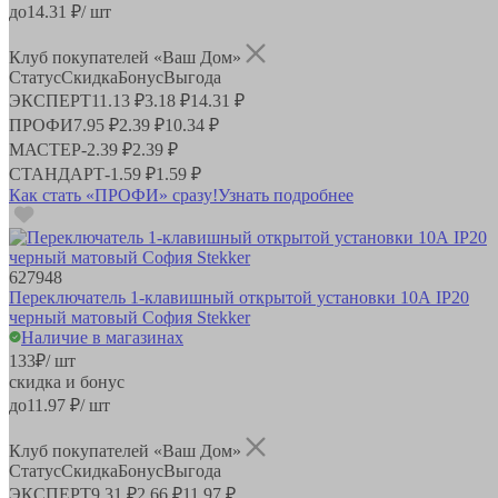
до
14.31
₽/ шт
Клуб покупателей «Ваш Дом»
Статус
Скидка
Бонус
Выгода
ЭКСПЕРТ
11.13 ₽
3.18 ₽
14.31 ₽
ПРОФИ
7.95 ₽
2.39 ₽
10.34 ₽
МАСТЕР
-
2.39 ₽
2.39 ₽
СТАНДАРТ
-
1.59 ₽
1.59 ₽
Как стать «ПРОФИ» сразу!
Узнать подробнее
627948
Переключатель 1-клавишный открытой установки 10А IP20
черный матовый София Stekker
Наличие в магазинах
133
₽
/ шт
скидка и бонус
до
11.97
₽/ шт
Клуб покупателей «Ваш Дом»
Статус
Скидка
Бонус
Выгода
ЭКСПЕРТ
9.31 ₽
2.66 ₽
11.97 ₽