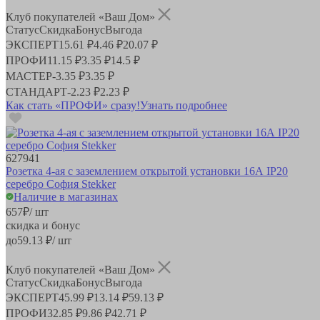
Клуб покупателей «Ваш Дом»
Статус
Скидка
Бонус
Выгода
ЭКСПЕРТ
15.61 ₽
4.46 ₽
20.07 ₽
ПРОФИ
11.15 ₽
3.35 ₽
14.5 ₽
МАСТЕР
-
3.35 ₽
3.35 ₽
СТАНДАРТ
-
2.23 ₽
2.23 ₽
Как стать «ПРОФИ» сразу!
Узнать подробнее
627941
Розетка 4-ая с заземлением открытой установки 16А IP20
серебро София Stekker
Наличие в магазинах
657
₽
/ шт
скидка и бонус
до
59.13
₽/ шт
Клуб покупателей «Ваш Дом»
Статус
Скидка
Бонус
Выгода
ЭКСПЕРТ
45.99 ₽
13.14 ₽
59.13 ₽
ПРОФИ
32.85 ₽
9.86 ₽
42.71 ₽