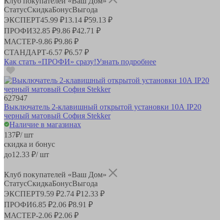
Клуб покупателей «Ваш Дом»
Статус
Скидка
Бонус
Выгода
ЭКСПЕРТ
45.99 ₽
13.14 ₽
59.13 ₽
ПРОФИ
32.85 ₽
9.86 ₽
42.71 ₽
МАСТЕР
-
9.86 ₽
9.86 ₽
СТАНДАРТ
-
6.57 ₽
6.57 ₽
Как стать «ПРОФИ» сразу!
Узнать подробнее
627947
Выключатель 2-клавишный открытой установки 10А IP20
черный матовый София Stekker
Наличие в магазинах
137
₽
/ шт
скидка и бонус
до
12.33
₽/ шт
Клуб покупателей «Ваш Дом»
Статус
Скидка
Бонус
Выгода
ЭКСПЕРТ
9.59 ₽
2.74 ₽
12.33 ₽
ПРОФИ
6.85 ₽
2.06 ₽
8.91 ₽
МАСТЕР
-
2.06 ₽
2.06 ₽