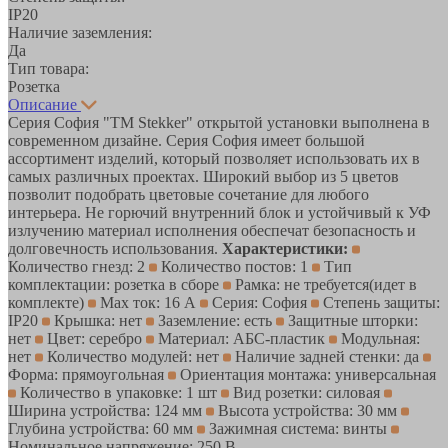
IP20
Наличие заземления:
Да
Тип товара:
Розетка
Описание
Серия София "TM Stekker" открытой установки выполнена в
современном дизайне. Серия София имеет большой
ассортимент изделий, который позволяет использовать их в
самых различных проектах. Широкий выбор из 5 цветов
позволит подобрать цветовые сочетание для любого
интерьера. Не горючий внутренний блок и устойчивый к УФ
излучению материал исполнения обеспечат безопасность и
долговечность использования.
Характеристики:
Количество гнезд: 2
Количество постов: 1
Тип
комплектации: розетка в сборе
Рамка: не требуется(идет в
комплекте)
Max ток: 16 А
Серия: София
Степень защиты:
IP20
Крышка: нет
Заземление: есть
Защитные шторки:
нет
Цвет: серебро
Материал: АБС-пластик
Модульная:
нет
Количество модулей: нет
Наличие задней стенки: да
Форма: прямоугольная
Ориентация монтажа: универсальная
Количество в упаковке: 1 шт
Вид розетки: силовая
Ширина устройства: 124 мм
Высота устройства: 30 мм
Глубина устройства: 60 мм
Зажимная система: винты
Номинальное напряжение: 250 В