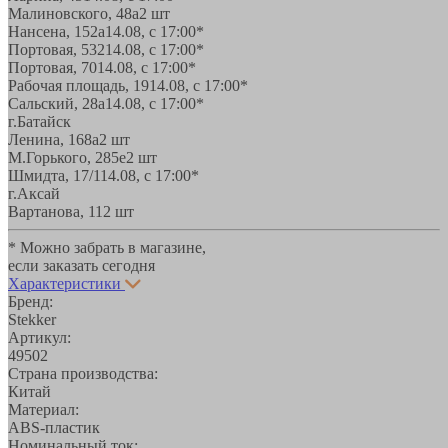
Малиновского, 48а
2 шт
Нансена, 152а
14.08, с 17:00*
Портовая, 532
14.08, с 17:00*
Портовая, 70
14.08, с 17:00*
Рабочая площадь, 19
14.08, с 17:00*
Сальский, 28a
14.08, с 17:00*
г.Батайск
Ленина, 168а
2 шт
М.Горького, 285е
2 шт
Шмидта, 17/1
14.08, с 17:00*
г.Аксай
Вартанова, 11
2 шт
* Можно забрать в магазине,
если заказать сегодня
Характеристики
Бренд:
Stekker
Артикул:
49502
Страна производства:
Китай
Материал:
ABS-пластик
Номинальный ток: