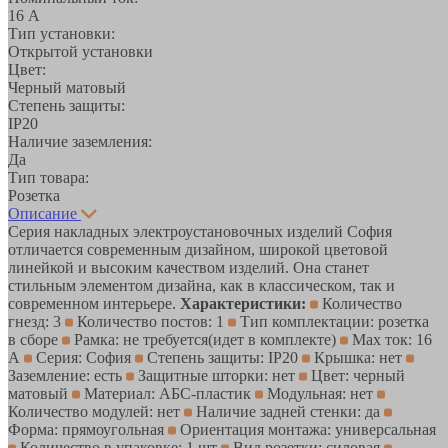
16 А
Тип установки:
Открытой установки
Цвет:
Черный матовый
Степень защиты:
IP20
Наличие заземления:
Да
Тип товара:
Розетка
Описание
Серия накладных электроустановочных изделий София
отличается современным дизайном, широкой цветовой
линейкой и высоким качеством изделий. Она станет
стильным элементом дизайна, как в классическом, так и
современном интерьере.
Характеристики:
Количество
гнезд: 3
Количество постов: 1
Тип комплектации: розетка
в сборе
Рамка: не требуется(идет в комплекте)
Max ток: 16
А
Серия: София
Степень защиты: IP20
Крышка: нет
Заземление: есть
Защитные шторки: нет
Цвет: черный
матовый
Материал: АБС-пластик
Модульная: нет
Количество модулей: нет
Наличие задней стенки: да
Форма: прямоугольная
Ориентация монтажа: универсальная
Количество в упаковке: 1 шт
Вид розетки: силовая