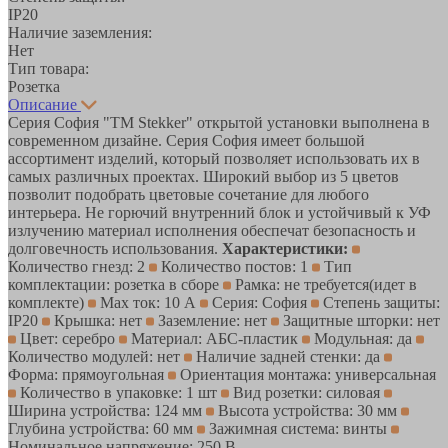
IP20
Наличие заземления:
Нет
Тип товара:
Розетка
Описание
Серия София "TM Stekker" открытой установки выполнена в
современном дизайне. Серия София имеет большой
ассортимент изделий, который позволяет использовать их в
самых различных проектах. Широкий выбор из 5 цветов
позволит подобрать цветовые сочетание для любого
интерьера. Не горючий внутренний блок и устойчивый к УФ
излучению материал исполнения обеспечат безопасность и
долговечность использования.
Характеристики:
Количество гнезд: 2
Количество постов: 1
Тип
комплектации: розетка в сборе
Рамка: не требуется(идет в
комплекте)
Max ток: 10 А
Серия: София
Степень защиты:
IP20
Крышка: нет
Заземление: нет
Защитные шторки: нет
Цвет: серебро
Материал: АБС-пластик
Модульная: да
Количество модулей: нет
Наличие задней стенки: да
Форма: прямоугольная
Ориентация монтажа: универсальная
Количество в упаковке: 1 шт
Вид розетки: силовая
Ширина устройства: 124 мм
Высота устройства: 30 мм
Глубина устройства: 60 мм
Зажимная система: винты
Номинальное напряжение: 250 В