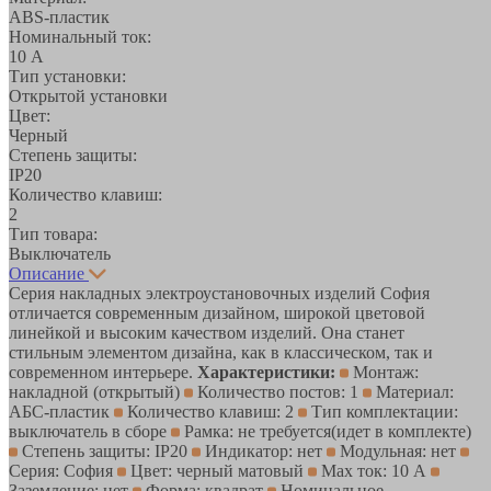
ABS-пластик
Номинальный ток:
10 А
Тип установки:
Открытой установки
Цвет:
Черный
Степень защиты:
IP20
Количество клавиш:
2
Тип товара:
Выключатель
Описание
Серия накладных электроустановочных изделий София
отличается современным дизайном, широкой цветовой
линейкой и высоким качеством изделий. Она станет
стильным элементом дизайна, как в классическом, так и
современном интерьере.
Характеристики:
Монтаж:
накладной (открытый)
Количество постов: 1
Материал:
АБС-пластик
Количество клавиш: 2
Тип комплектации:
выключатель в сборе
Рамка: не требуется(идет в комплекте)
Степень защиты: IP20
Индикатор: нет
Модульная: нет
Серия: София
Цвет: черный матовый
Max ток: 10 А
Заземление: нет
Форма: квадрат
Номинальное