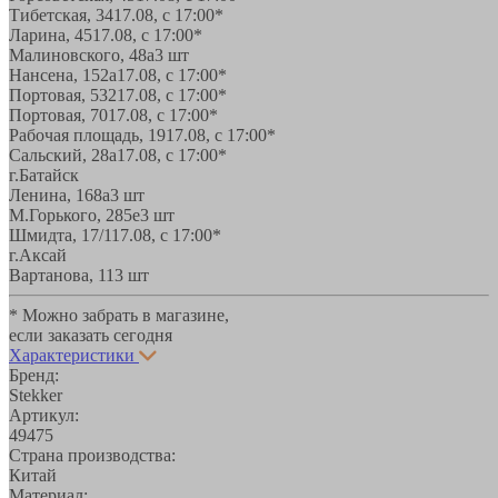
Тибетская, 34
17.08, с 17:00*
Ларина, 45
17.08, с 17:00*
Малиновского, 48а
3 шт
Нансена, 152а
17.08, с 17:00*
Портовая, 532
17.08, с 17:00*
Портовая, 70
17.08, с 17:00*
Рабочая площадь, 19
17.08, с 17:00*
Сальский, 28a
17.08, с 17:00*
г.Батайск
Ленина, 168а
3 шт
М.Горького, 285е
3 шт
Шмидта, 17/1
17.08, с 17:00*
г.Аксай
Вартанова, 11
3 шт
* Можно забрать в магазине,
если заказать сегодня
Характеристики
Бренд:
Stekker
Артикул:
49475
Страна производства:
Китай
Материал: