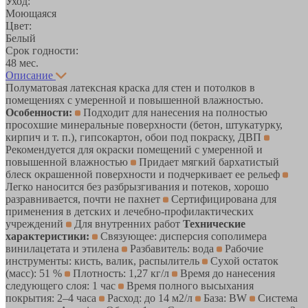
Уход:
Моющаяся
Цвет:
Белый
Срок годности:
48 мес.
Описание
Полуматовая латексная краска для стен и потолков в
помещениях с умеренной и повышенной влажностью.
Особенности:
Подходит для нанесения на полностью
просохшие минеральные поверхности (бетон, штукатурку,
кирпич и т. п.), гипсокартон, обои под покраску, ДВП
Рекомендуется для окраски помещений с умеренной и
повышенной влажностью
Придает мягкий бархатистый
блеск окрашенной поверхности и подчеркивает ее рельеф
Легко наносится без разбрызгивания и потеков, хорошо
разравнивается, почти не пахнет
Сертифицирована для
применения в детских и лечебно-профилактических
учреждений
Для внутренних работ
Технические
характеристики:
Связующее: дисперсия сополимера
винилацетата и этилена
Разбавитель: вода
Рабочие
инструменты: кисть, валик, распылитель
Сухой остаток
(масс): 51 %
Плотность: 1,27 кг/л
Время до нанесения
следующего слоя: 1 час
Время полного высыхания
покрытия: 2–4 часа
Расход: до 14 м2/л
База: BW
Система