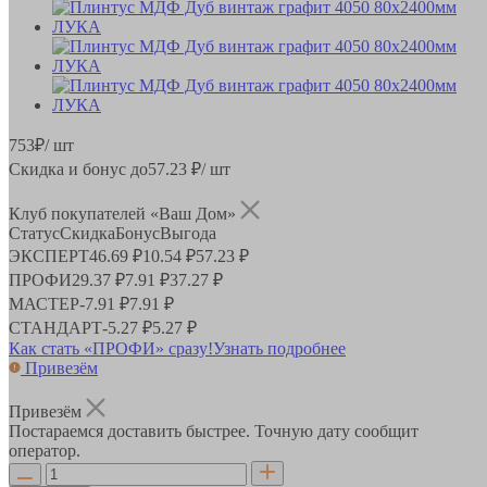
753
₽
/ шт
Скидка и бонус до
57.23
₽/ шт
Клуб покупателей «Ваш Дом»
Статус
Скидка
Бонус
Выгода
ЭКСПЕРТ
46.69 ₽
10.54 ₽
57.23 ₽
ПРОФИ
29.37 ₽
7.91 ₽
37.27 ₽
МАСТЕР
-
7.91 ₽
7.91 ₽
СТАНДАРТ
-
5.27 ₽
5.27 ₽
Как стать «ПРОФИ» сразу!
Узнать подробнее
Привезём
Привезём
Постараемся доставить быстрее. Точную дату сообщит
оператор.