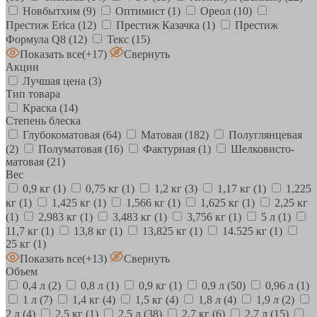
Новбытхим
(9)
Оптимист
(1)
Ореол
(10)
Престиж Erica
(12)
Престиж Казачка
(1)
Престиж
Формула Q8
(12)
Текс
(15)
Показать все
(+17)
Свернуть
Акции
Лучшая цена
(3)
Тип товара
Краска
(14)
Степень блеска
Глубокоматовая
(64)
Матовая
(182)
Полуглянцевая
(2)
Полуматовая
(16)
Фактурная
(1)
Шелковисто-
матовая
(21)
Вес
0,9 кг
(1)
0,75 кг
(1)
1,2 кг
(3)
1,17 кг
(1)
1,225
кг
(1)
1,425 кг
(1)
1,566 кг
(1)
1,625 кг
(1)
2,25 кг
(1)
2,983 кг
(1)
3,483 кг
(1)
3,756 кг
(1)
5 л
(1)
11,7 кг
(1)
13,8 кг
(1)
13,825 кг
(1)
14.525 кг
(1)
25 кг
(1)
Показать все
(+13)
Свернуть
Объем
0,4 л
(2)
0,8 л
(1)
0,9 кг
(1)
0,9 л
(50)
0,96 л
(1)
1 л
(7)
1,4 кг
(4)
1,5 кг
(4)
1,8 л
(4)
1,9 л
(2)
2 л
(4)
2,5 кг
(1)
2,5 л
(38)
2,7 кг
(6)
2,7 л
(15)