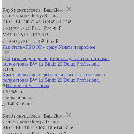
Клуб покупателей «Ваш Дом»
Статус
Скидка
Бонус
Выгода
ЭКСПЕРТ
80.71 ₽
23.06 ₽
103.77 ₽
ПРОФИ
57.65 ₽
17.3 ₽
74.95 ₽
МАСТЕР
-
17.3 ₽
17.3 ₽
СТАНДАРТ
-
11.53 ₽
11.53 ₽
Как стать «ПРОФИ» сразу!
Узнать подробнее
16020
Краска водно-дисперсионная для стен и потолков
полуматовая BW 1л Bindo 20 Dulux Professional
Наличие в магазинах
1 559
₽
/ шт
скидка и бонус
до
140.31
₽/ шт
Клуб покупателей «Ваш Дом»
Статус
Скидка
Бонус
Выгода
ЭКСПЕРТ
109.13 ₽
31.18 ₽
140.31 ₽