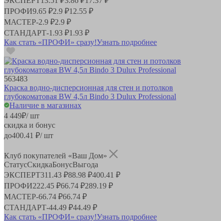
ЭКСПЕРТ
13.51 ₽
3.86 ₽
17.37 ₽
ПРОФИ
9.65 ₽
2.9 ₽
12.55 ₽
МАСТЕР
-
2.9 ₽
2.9 ₽
СТАНДАРТ
-
1.93 ₽
1.93 ₽
Как стать «ПРОФИ» сразу!
Узнать подробнее
563483
Краска водно-дисперсионная для стен и потолков
глубокоматовая BW 4,5л Bindo 3 Dulux Professional
Наличие в магазинах
4 449
₽
/ шт
скидка и бонус
до
400.41
₽/ шт
Клуб покупателей «Ваш Дом»
Статус
Скидка
Бонус
Выгода
ЭКСПЕРТ
311.43 ₽
88.98 ₽
400.41 ₽
ПРОФИ
222.45 ₽
66.74 ₽
289.19 ₽
МАСТЕР
-
66.74 ₽
66.74 ₽
СТАНДАРТ
-
44.49 ₽
44.49 ₽
Как стать «ПРОФИ» сразу!
Узнать подробнее