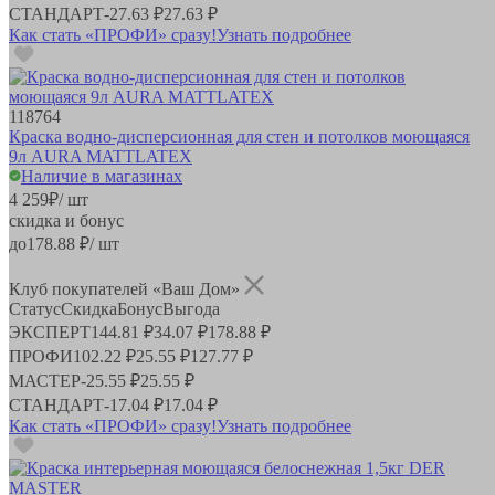
СТАНДАРТ
-
27.63 ₽
27.63 ₽
Как стать «ПРОФИ» сразу!
Узнать подробнее
118764
Краска водно-дисперсионная для стен и потолков моющаяся
9л AURA MATTLATEX
Наличие в магазинах
4 259
₽
/ шт
скидка и бонус
до
178.88
₽/ шт
Клуб покупателей «Ваш Дом»
Статус
Скидка
Бонус
Выгода
ЭКСПЕРТ
144.81 ₽
34.07 ₽
178.88 ₽
ПРОФИ
102.22 ₽
25.55 ₽
127.77 ₽
МАСТЕР
-
25.55 ₽
25.55 ₽
СТАНДАРТ
-
17.04 ₽
17.04 ₽
Как стать «ПРОФИ» сразу!
Узнать подробнее