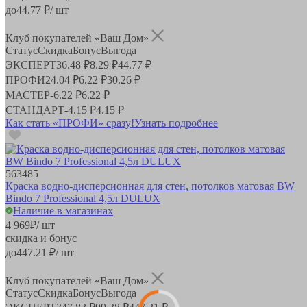
до
44.77
₽/ шт
Клуб покупателей «Ваш Дом»
Статус
Скидка
Бонус
Выгода
ЭКСПЕРТ
36.48 ₽
8.29 ₽
44.77 ₽
ПРОФИ
24.04 ₽
6.22 ₽
30.26 ₽
МАСТЕР
-
6.22 ₽
6.22 ₽
СТАНДАРТ
-
4.15 ₽
4.15 ₽
Как стать «ПРОФИ» сразу!
Узнать подробнее
563485
Краска водно-дисперсионная для стен, потолков матовая BW
Bindo 7 Professional 4,5л DULUX
Наличие в магазинах
4 969
₽
/ шт
скидка и бонус
до
447.21
₽/ шт
Клуб покупателей «Ваш Дом»
Статус
Скидка
Бонус
Выгода