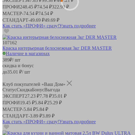
ЭКСПЕРТ
347.83 ₽
99.38 ₽
447.21 ₽
ПРОФИ
248.45 ₽
74.54 ₽
322.99 ₽
МАСТЕР
-
74.54 ₽
74.54 ₽
СТАНДАРТ
-
49.69 ₽
49.69 ₽
Как стать «ПРОФИ» сразу!
Узнать подробнее
107162
Краска интерьерная белоснежная 3кг DER MASTER
Наличие в магазинах
389
₽
/ шт
скидка и бонус
до
35.01
₽/ шт
Клуб покупателей «Ваш Дом»
Статус
Скидка
Бонус
Выгода
ЭКСПЕРТ
27.23 ₽
7.78 ₽
35.01 ₽
ПРОФИ
19.45 ₽
5.84 ₽
25.29 ₽
МАСТЕР
-
5.84 ₽
5.84 ₽
СТАНДАРТ
-
3.89 ₽
3.89 ₽
Как стать «ПРОФИ» сразу!
Узнать подробнее