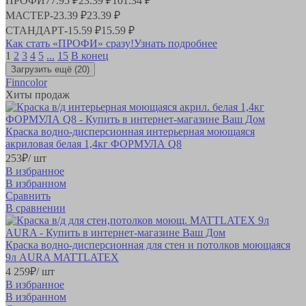
ПРОФИ
77.95 ₽
23.39 ₽
101.34 ₽
МАСТЕР
-
23.39 ₽
23.39 ₽
СТАНДАРТ
-
15.59 ₽
15.59 ₽
Как стать «ПРОФИ» сразу!
Узнать подробнее
1
2
3
4
5
...
15
В конец
Загрузить ещё
(20)
Finncolor
Хиты продаж
Краска водно-дисперсионная интерьерная моющаяся
акриловая белая 1,4кг ФОРМУЛА Q8
253
₽
/ шт
В избранное
В избранном
Сравнить
В сравнении
Краска водно-дисперсионная для стен и потолков моющаяся
9л AURA MATTLATEX
4 259
₽
/ шт
В избранное
В избранном