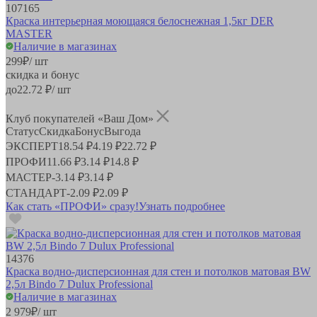
107165
Краска интерьерная моющаяся белоснежная 1,5кг DER
MASTER
Наличие в магазинах
299
₽
/ шт
скидка и бонус
до
22.72
₽/ шт
Клуб покупателей «Ваш Дом»
Статус
Скидка
Бонус
Выгода
ЭКСПЕРТ
18.54 ₽
4.19 ₽
22.72 ₽
ПРОФИ
11.66 ₽
3.14 ₽
14.8 ₽
МАСТЕР
-
3.14 ₽
3.14 ₽
СТАНДАРТ
-
2.09 ₽
2.09 ₽
Как стать «ПРОФИ» сразу!
Узнать подробнее
14376
Краска водно-дисперсионная для стен и потолков матовая BW
2,5л Bindo 7 Dulux Professional
Наличие в магазинах
2 979
₽
/ шт