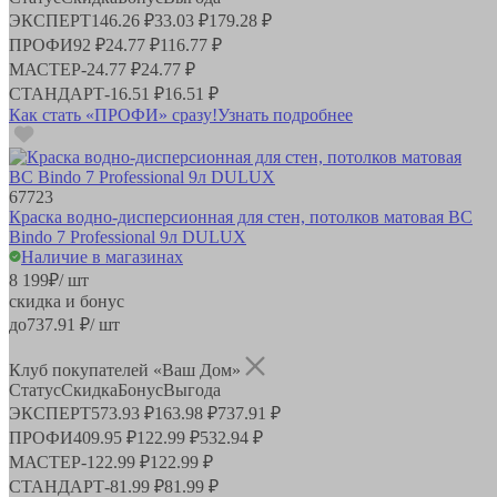
ЭКСПЕРТ
146.26 ₽
33.03 ₽
179.28 ₽
ПРОФИ
92 ₽
24.77 ₽
116.77 ₽
МАСТЕР
-
24.77 ₽
24.77 ₽
СТАНДАРТ
-
16.51 ₽
16.51 ₽
Как стать «ПРОФИ» сразу!
Узнать подробнее
67723
Краска водно-дисперсионная для стен, потолков матовая BС
Bindo 7 Professional 9л DULUX
Наличие в магазинах
8 199
₽
/ шт
скидка и бонус
до
737.91
₽/ шт
Клуб покупателей «Ваш Дом»
Статус
Скидка
Бонус
Выгода
ЭКСПЕРТ
573.93 ₽
163.98 ₽
737.91 ₽
ПРОФИ
409.95 ₽
122.99 ₽
532.94 ₽
МАСТЕР
-
122.99 ₽
122.99 ₽
СТАНДАРТ
-
81.99 ₽
81.99 ₽