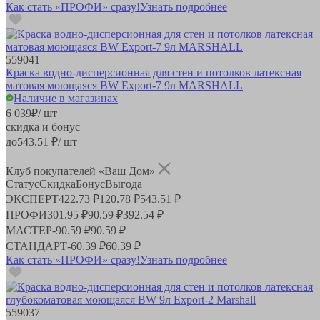
Как стать «ПРОФИ» сразу!
Узнать подробнее
559041
Краска водно-дисперсионная для стен и потолков латексная
матовая моющаяся BW Export-7 9л MARSHALL
Наличие в магазинах
6 039
₽
/ шт
скидка и бонус
до
543.51
₽/ шт
Клуб покупателей «Ваш Дом»
Статус
Скидка
Бонус
Выгода
ЭКСПЕРТ
422.73 ₽
120.78 ₽
543.51 ₽
ПРОФИ
301.95 ₽
90.59 ₽
392.54 ₽
МАСТЕР
-
90.59 ₽
90.59 ₽
СТАНДАРТ
-
60.39 ₽
60.39 ₽
Как стать «ПРОФИ» сразу!
Узнать подробнее
559037