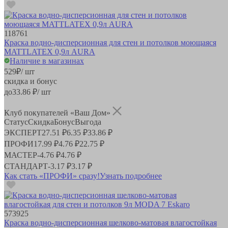
118761
Краска водно-дисперсионная для стен и потолков моющаяся
MATTLATEX 0,9л AURA
Наличие в магазинах
529
₽
/ шт
скидка и бонус
до
33.86
₽/ шт
Клуб покупателей «Ваш Дом»
Статус
Скидка
Бонус
Выгода
ЭКСПЕРТ
27.51 ₽
6.35 ₽
33.86 ₽
ПРОФИ
17.99 ₽
4.76 ₽
22.75 ₽
МАСТЕР
-
4.76 ₽
4.76 ₽
СТАНДАРТ
-
3.17 ₽
3.17 ₽
Как стать «ПРОФИ» сразу!
Узнать подробнее
573925
Краска водно-дисперсионная шелково-матовая влагостойкая