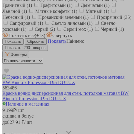
Гранитный
(1)
Графитовый
(1)
Дымчатый
(1)
Льняной
(1)
Мятные конфеты
(1)
Мятный
(1)
Небесный
(1)
Прованский зеленый
(1)
Прозрачный
(35)
Сапфировый
(1)
Светло-лиловый
(1)
Светло-
розовый
(1)
Серый
(2)
Серый мох
(1)
Черный
(1)
Показать все
(+13)
Свернуть
Показать
Найдено:
Показать:
290 товаров
Фильтры
563486
Краска водно-дисперсионная для стен, потолков матовая BW
Bindo 7 Professional 9л DULUX
Наличие в магазинах
9 199
₽
/ шт
скидка и бонус
до
827.91
₽/ шт