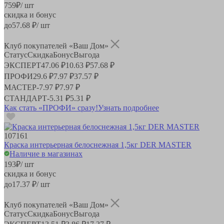
759
₽
/ шт
скидка и бонус
до
57.68
₽/ шт
Клуб покупателей «Ваш Дом»
Статус
Скидка
Бонус
Выгода
ЭКСПЕРТ
47.06 ₽
10.63 ₽
57.68 ₽
ПРОФИ
29.6 ₽
7.97 ₽
37.57 ₽
МАСТЕР
-
7.97 ₽
7.97 ₽
СТАНДАРТ
-
5.31 ₽
5.31 ₽
Как стать «ПРОФИ» сразу!
Узнать подробнее
107161
Краска интерьерная белоснежная 1,5кг DER MASTER
Наличие в магазинах
193
₽
/ шт
скидка и бонус
до
17.37
₽/ шт
Клуб покупателей «Ваш Дом»
Статус
Скидка
Бонус
Выгода