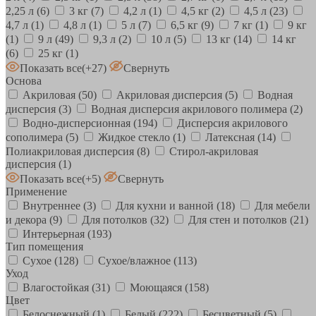
2,25 л
(6)
3 кг
(7)
4,2 л
(1)
4,5 кг
(2)
4,5 л
(23)
4,7 л
(1)
4,8 л
(1)
5 л
(7)
6,5 кг
(9)
7 кг
(1)
9 кг
(1)
9 л
(49)
9,3 л
(2)
10 л
(5)
13 кг
(14)
14 кг
(6)
25 кг
(1)
Показать все
(+27)
Свернуть
Основа
Акриловая
(50)
Акриловая дисперсия
(5)
Водная
дисперсия
(3)
Водная дисперсия акрилового полимера
(2)
Водно-дисперсионная
(194)
Дисперсия акрилового
сополимера
(5)
Жидкое стекло
(1)
Латексная
(14)
Полиакриловая дисперсия
(8)
Стирол-акриловая
дисперсия
(1)
Показать все
(+5)
Свернуть
Применение
Внутреннее
(3)
Для кухни и ванной
(18)
Для мебели
и декора
(9)
Для потолков
(32)
Для стен и потолков
(21)
Интерьерная
(193)
Тип помещения
Сухое
(128)
Сухое/влажное
(113)
Уход
Влагостойкая
(31)
Моющаяся
(158)
Цвет
Белоснежный
(1)
Белый
(222)
Бесцветный
(5)