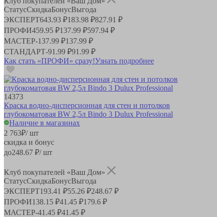
Клуб покупателей «Ваш Дом»
Статус
Скидка
Бонус
Выгода
ЭКСПЕРТ
643.93 ₽
183.98 ₽
827.91 ₽
ПРОФИ
459.95 ₽
137.99 ₽
597.94 ₽
МАСТЕР
-
137.99 ₽
137.99 ₽
СТАНДАРТ
-
91.99 ₽
91.99 ₽
Как стать «ПРОФИ» сразу!
Узнать подробнее
14373
Краска водно-дисперсионная для стен и потолков
глубокоматовая BW 2,5л Bindo 3 Dulux Professional
Наличие в магазинах
2 763
₽
/ шт
скидка и бонус
до
248.67
₽/ шт
Клуб покупателей «Ваш Дом»
Статус
Скидка
Бонус
Выгода
ЭКСПЕРТ
193.41 ₽
55.26 ₽
248.67 ₽
ПРОФИ
138.15 ₽
41.45 ₽
179.6 ₽
МАСТЕР
-
41.45 ₽
41.45 ₽