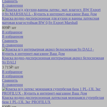
Сравнить
В сравнении
Краска водно-дисперсионная для кухни и ванны латексная
матовая влагостойкая BW 0,9л Export Marshall
809
₽
/ шт
В избранное
В избранном
Сравнить
В сравнении
Краска водно-дисперсионная интерьерная акрил белоснежная
9л DALI
3 715
₽
/ шт
В избранное
В избранном
Сравнить
В сравнении
Краска водно-дисперсионная латексная моющаяся супербелая
база 1 PL-13L 3кг PROFILUX
829
₽
/ шт