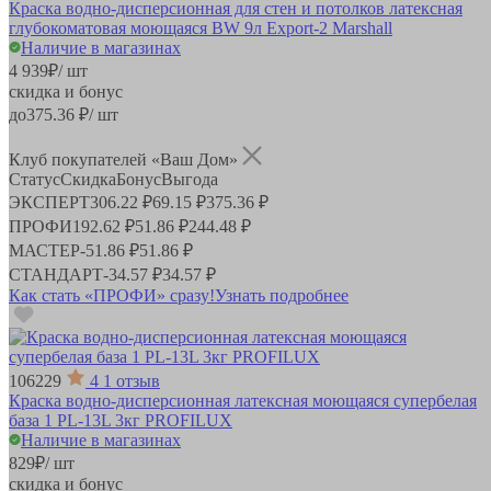
Краска водно-дисперсионная для стен и потолков латексная
глубокоматовая моющаяся BW 9л Export-2 Marshall
Наличие в магазинах
4 939
₽
/ шт
скидка и бонус
до
375.36
₽/ шт
Клуб покупателей «Ваш Дом»
Статус
Скидка
Бонус
Выгода
ЭКСПЕРТ
306.22 ₽
69.15 ₽
375.36 ₽
ПРОФИ
192.62 ₽
51.86 ₽
244.48 ₽
МАСТЕР
-
51.86 ₽
51.86 ₽
СТАНДАРТ
-
34.57 ₽
34.57 ₽
Как стать «ПРОФИ» сразу!
Узнать подробнее
106229
4
1 отзыв
Краска водно-дисперсионная латексная моющаяся супербелая
база 1 PL-13L 3кг PROFILUX
Наличие в магазинах
829
₽
/ шт
скидка и бонус