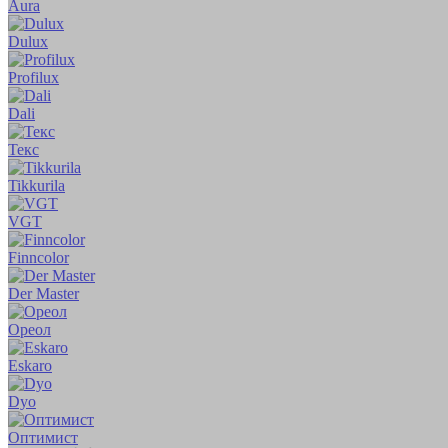
Aura
Dulux
Profilux
Dali
Текс
Tikkurila
VGT
Finncolor
Der Master
Ореол
Eskaro
Dyo
Оптимист