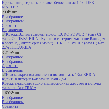
Краска интерьерная моющаяся белоснежная 1,5кг DER
MASTER
299
₽
/ шт
В избранное
В избранном
Сравнить
В сравнении
Краска ВД интерьерная моющ. EURO POWER 7 (база C) мат
2,7л TIKKURILA
3 219
₽
/ шт
В избранное
В избранном
Сравнить
В сравнении
Краска акриловая водно-дисперсионная для стен и потолка
матовая 13кг ERICA
1 699
₽
/ шт
В избранное
В избранном
Сравнить