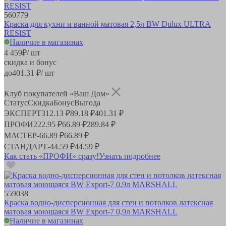
560779
Краска для кухни и ванной матовая 2,5л BW Dulux ULTRA
RESIST
Наличие в магазинах
4 459
₽
/ шт
скидка и бонус
до
401.31
₽/ шт
Клуб покупателей «Ваш Дом»
Статус
Скидка
Бонус
Выгода
ЭКСПЕРТ
312.13 ₽
89.18 ₽
401.31 ₽
ПРОФИ
222.95 ₽
66.89 ₽
289.84 ₽
МАСТЕР
-
66.89 ₽
66.89 ₽
СТАНДАРТ
-
44.59 ₽
44.59 ₽
Как стать «ПРОФИ» сразу!
Узнать подробнее
559038
Краска водно-дисперсионная для стен и потолков латексная
матовая моющаяся BW Export-7 0,9л MARSHALL
Наличие в магазинах