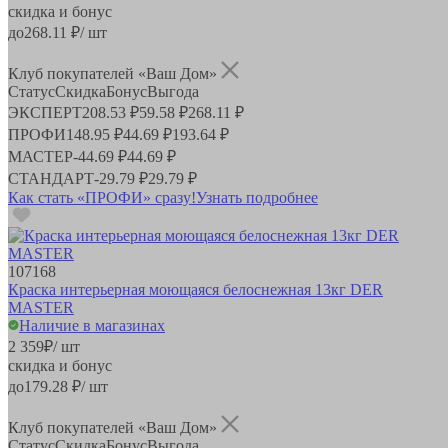
скидка и бонус
до
268.11
₽/ шт
Клуб покупателей «Ваш Дом»
Статус
Скидка
Бонус
Выгода
ЭКСПЕРТ
208.53 ₽
59.58 ₽
268.11 ₽
ПРОФИ
148.95 ₽
44.69 ₽
193.64 ₽
МАСТЕР
-
44.69 ₽
44.69 ₽
СТАНДАРТ
-
29.79 ₽
29.79 ₽
Как стать «ПРОФИ» сразу!
Узнать подробнее
107168
Краска интерьерная моющаяся белоснежная 13кг DER
MASTER
Наличие в магазинах
2 359
₽
/ шт
скидка и бонус
до
179.28
₽/ шт
Клуб покупателей «Ваш Дом»
Статус
Скидка
Бонус
Выгода