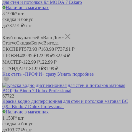
для стен и потолков 9л MODA 7 Eskaro
Наличие в магазинах
8 199
₽
/ шт
скидка и бонус
до
737.91
₽/ шт
Клуб покупателей «Ваш Дом»
Статус
Скидка
Бонус
Выгода
ЭКСПЕРТ
573.93 ₽
163.98 ₽
737.91 ₽
ПРОФИ
409.95 ₽
122.99 ₽
532.94 ₽
МАСТЕР
-
122.99 ₽
122.99 ₽
СТАНДАРТ
-
81.99 ₽
81.99 ₽
Как стать «ПРОФИ» сразу!
Узнать подробнее
67722
Краска водно-дисперсионная для стен и потолков матовая BС
0,9л Bindo 7 Dulux Professional
Наличие в магазинах
1 153
₽
/ шт
скидка и бонус
до
103.77
₽/ шт