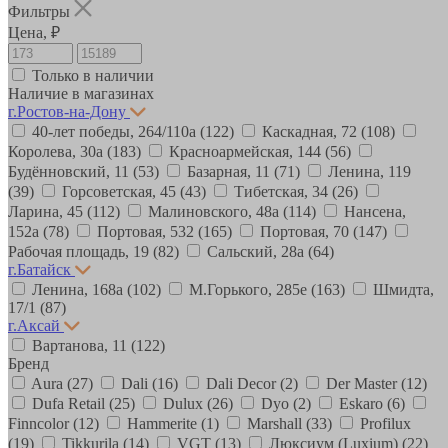
Фильтры
Цена, ₽
Только в наличии
Наличие в магазинах
г.Ростов-на-Дону
40-лет победы, 264/110а
(122)
Каскадная, 72
(108)
Королева, 30а
(183)
Красноармейская, 144
(56)
Будённовский, 11
(53)
Базарная, 11
(71)
Ленина, 119
(39)
Горсоветская, 45
(43)
Тибетская, 34
(26)
Ларина, 45
(112)
Малиновского, 48а
(114)
Нансена,
152а
(78)
Портовая, 532
(165)
Портовая, 70
(147)
Рабочая площадь, 19
(82)
Сальский, 28a
(64)
г.Батайск
Ленина, 168а
(102)
М.Горького, 285е
(163)
Шмидта,
17/1
(87)
г.Аксай
Вартанова, 11
(122)
Бренд
Aura
(27)
Dali
(16)
Dali Decor
(2)
Der Master
(12)
Dufa Retail
(25)
Dulux
(26)
Dyo
(2)
Eskaro
(6)
Finncolor
(12)
Hammerite
(1)
Marshall
(33)
Profilux
(19)
Tikkurila
(14)
VGT
(13)
Люксиум (Luxium)
(22)