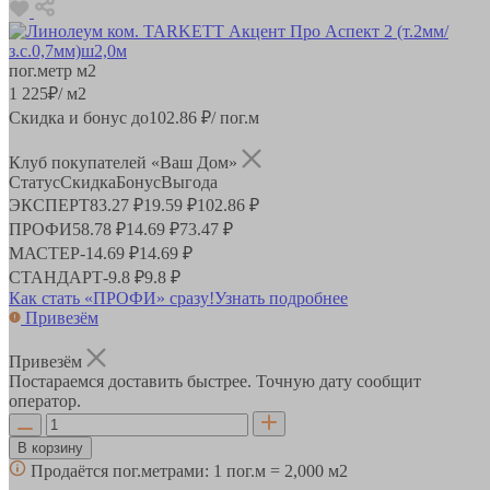
пог.метр
м2
1 225
₽
/ м2
Скидка и бонус до
102.86
₽/ пог.м
Клуб покупателей «Ваш Дом»
Статус
Скидка
Бонус
Выгода
ЭКСПЕРТ
83.27 ₽
19.59 ₽
102.86 ₽
ПРОФИ
58.78 ₽
14.69 ₽
73.47 ₽
МАСТЕР
-
14.69 ₽
14.69 ₽
СТАНДАРТ
-
9.8 ₽
9.8 ₽
Как стать «ПРОФИ» сразу!
Узнать подробнее
Привезём
Привезём
Постараемся доставить быстрее. Точную дату сообщит
оператор.
В корзину
Продаётся пог.метрами:
1 пог.м = 2,000 м2