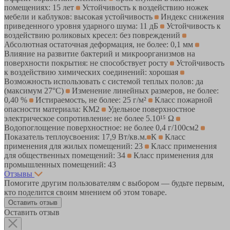
помещениях: 15 лет
Устойчивость к воздействию ножек
мебели и каблуков: высокая устойчивость
Индекс снижения
приведенного уровня ударного шума: 11 дБ
Устойчивость к
воздействию роликовых кресел: без повреждений
Абсолютная остаточная деформация, не более: 0,1 мм
Влияние на развитие бактерий и микроорганизмов на
поверхности покрытия: не способствует росту
Устойчивость
к воздействию химических соединений: хорошая
Возможность использовать с системой теплых полов: да
(максимум 27°C)
Изменение линейных размеров, не более:
0,40 %
Истираемость, не более: 25 г/м²
Класс пожарной
опасности материала: КМ2
Удельное поверхностное
электрическое cопротивление: не более 5.10¹⁵ Ω
Водопоглощение поверхностное: не более 0,4 г/100см2
Показатель теплоусвоения: 17,9 Вт/кв.м.
К
Класс
применения для жилых помещений: 23
Класс применения
для общественных помещений: 34
Класс применения для
промышленных помещений: 43
Отзывы
Помогите другим пользователям с выбором — будьте первым,
кто поделится своим мнением об этом товаре.
Оставить отзыв
Оставить отзыв