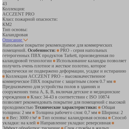
43
Коллекция:
ACCZENT PRO
Класс пожарной опасности:
КМ2
Тип основы:
Каландровая
Описание
Напольное покрытие рекомендуемое для коммерческих
помещений.
Особенности:
PRO - серия напольных
гетерогенных ПВХ продуктов Tarkett, произведенная по
каландровой технологии
Использование каландра позволяет
получить очень плотное и жесткое полотно, которое
практически не подвержено деформации, усадке и истиранию
Коллекция ACCZENT PRO – высококачественное
коммерческое ПВХ покрытие с защитным слоем 0.7 мм
Предназначено для устройства полов в зданиях и
сооружениях типа А, Б, В, включая детские и медицинские
учреждения
Класс 34-43 в соответствии с ISO 10874
позволяет рекомендовать покрытие для помещений с высокой
проходимостью
Технические характеристики:
Общая
толщина: 2 мм
Толщина рабочего слоя: 0,7 мм
Ширина: 2
м
Вес: 3000 г/м²
Тип основы: каландровая основа
Способ
укладки: на клей
Направление укладки: реверсивная
Эффект обработки: тиснение
Срок службы в жилых