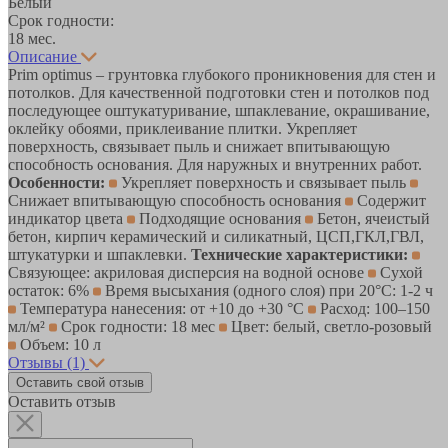
Белый
Срок годности:
18 мес.
Описание
Prim optimus – грунтовка глубокого проникновения для стен и
потолков. Для качественной подготовки стен и потолков под
последующее оштукатуривание, шпаклевание, окрашивание,
оклейку обоями, приклеивание плитки. Укрепляет
поверхность, связывает пыль и снижает впитывающую
способность основания. Для наружных и внутренних работ.
Особенности:
Укрепляет поверхность и связывает пыль
Снижает впитывающую способность основания
Содержит
индикатор цвета
Подходящие основания
Бетон, ячеистый
бетон, кирпич керамический и силикатный, ЦСП,ГКЛ,ГВЛ,
штукатурки и шпаклевки.
Технические характеристики:
Связующее: акриловая дисперсия на водной основе
Сухой
остаток: 6%
Время высыхания (одного слоя) при 20°С: 1-2 ч
Температура нанесения: от +10 до +30 °С
Расход: 100–150
мл/м²
Срок годности: 18 мес
Цвет: белый, светло-розовый
Объем: 10 л
Отзывы
(1)
Оставить свой отзыв
Оставить отзыв