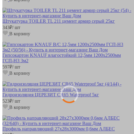
Штукатурка TOILER TL 211 цемент армир серый 25кг
343
₽
/ шт
В корзину
Гипсокартон KNAUF влагостойкий 12,5мм 1200х2500мм
ГСП-Н3 3м2
597
₽
/ шт
В корзину
Гидроизоляция ЦЕРЕЗИТ CR65 Waterproof 5кг
523
₽
/ шт
В корзину
Профиль направляющий 27х28х3000мм 0,6мм АЛБЕС