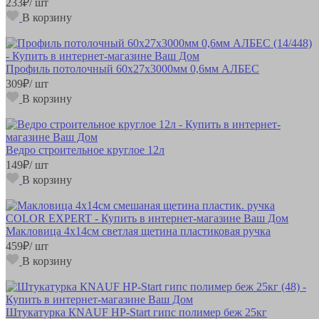
233
₽
/ шт
В корзину
Профиль потолочный 60х27х3000мм 0,6мм АЛБЕС
309
₽
/ шт
В корзину
Ведро строительное круглое 12л
149
₽
/ шт
В корзину
Макловица 4х14см светлая щетина пластиковая ручка
459
₽
/ шт
В корзину
Штукатурка КNAUF НР-Start гипс полимер беж 25кг