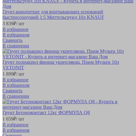
Грунт-концентрат для впитывающих оснований
быстросохнущий 1:5 Миттельгрунд 10л KNAUF
3 839
₽
/ шт
В избранное
В избранном
Сравнить
В сравнении
Грунт полиакрил финиш укрепляющ. Прим Мульти 10л
VETONIT
1 899
₽
/ шт
В избранное
В избранном
Сравнить
В сравнении
Грунт Бетоноконтакт 12кг ФОРМУЛА Q8
1 659
₽
/ шт
В избранное
В избранном
Сравнить