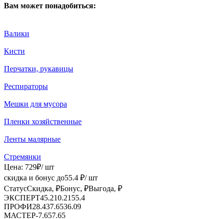
Вам может понадобиться:
Валики
Кисти
Перчатки, рукавицы
Респираторы
Мешки для мусора
Пленки хозяйственные
Ленты малярные
Стремянки
Цена:
729
₽
/ шт
скидка и бонус до
55.4
₽/ шт
Статус
Скидка, ₽
Бонус, ₽
Выгода, ₽
ЭКСПЕРТ
45.2
10.21
55.4
ПРОФИ
28.43
7.65
36.09
МАСТЕР
-
7.65
7.65