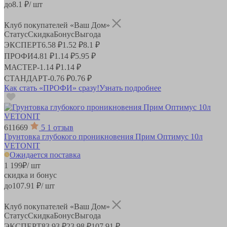
до
8.1
₽/ шт
Клуб покупателей «Ваш Дом»
Статус
Скидка
Бонус
Выгода
ЭКСПЕРТ
6.58 ₽
1.52 ₽
8.1 ₽
ПРОФИ
4.81 ₽
1.14 ₽
5.95 ₽
МАСТЕР
-
1.14 ₽
1.14 ₽
СТАНДАРТ
-
0.76 ₽
0.76 ₽
Как стать «ПРОФИ» сразу!
Узнать подробнее
611669
5
1 отзыв
Грунтовка глубокого проникновения Прим Оптимус 10л
VETONIT
Ожидается поставка
1 199
₽
/ шт
скидка и бонус
до
107.91
₽/ шт
Клуб покупателей «Ваш Дом»
Статус
Скидка
Бонус
Выгода
ЭКСПЕРТ
83.93 ₽
23.98 ₽
107.91 ₽