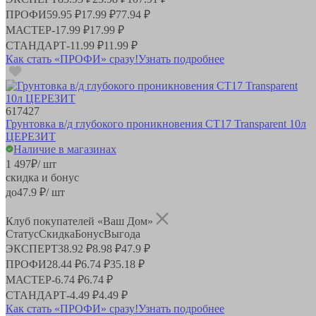
ПРОФИ
59.95 ₽
17.99 ₽
77.94 ₽
МАСТЕР
-
17.99 ₽
17.99 ₽
СТАНДАРТ
-
11.99 ₽
11.99 ₽
Как стать «ПРОФИ» сразу!
Узнать подробнее
617427
Грунтовка в/д глубокого проникновения СТ17 Transparent 10л
ЦЕРЕЗИТ
Наличие в магазинах
1 497
₽
/ шт
скидка и бонус
до
47.9
₽/ шт
Клуб покупателей «Ваш Дом»
Статус
Скидка
Бонус
Выгода
ЭКСПЕРТ
38.92 ₽
8.98 ₽
47.9 ₽
ПРОФИ
28.44 ₽
6.74 ₽
35.18 ₽
МАСТЕР
-
6.74 ₽
6.74 ₽
СТАНДАРТ
-
4.49 ₽
4.49 ₽
Как стать «ПРОФИ» сразу!
Узнать подробнее