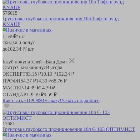
576015
Грунтовка глубокого проникновения 10л Тифенгрунд
KNAUF
Наличие в магазинах
1 599
₽
/ шт
скидка и бонус
до
102.34
₽/ шт
Клуб покупателей «Ваш Дом»
Статус
Скидка
Бонус
Выгода
ЭКСПЕРТ
83.15 ₽
19.19 ₽
102.34 ₽
ПРОФИ
54.37 ₽
14.39 ₽
68.76 ₽
МАСТЕР
-
14.39 ₽
14.39 ₽
СТАНДАРТ
-
9.59 ₽
9.59 ₽
Как стать «ПРОФИ» сразу!
Узнать подробнее
17681
Грунтовка глубокого проникновения 10л G 103 ОПТИМИСТ
Наличие в магазинах