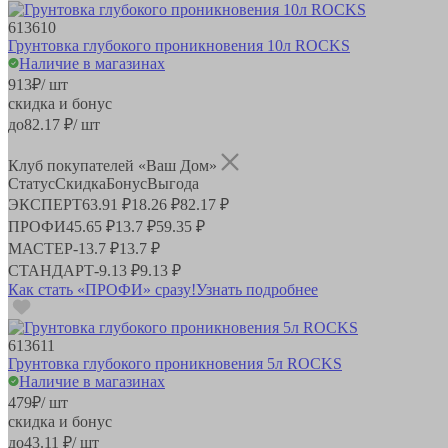
613610
Грунтовка глубокого проникновения 10л ROCKS
Наличие в магазинах
913
₽
/ шт
скидка и бонус
до
82.17
₽/ шт
Клуб покупателей «Ваш Дом»
Статус
Скидка
Бонус
Выгода
ЭКСПЕРТ
63.91 ₽
18.26 ₽
82.17 ₽
ПРОФИ
45.65 ₽
13.7 ₽
59.35 ₽
МАСТЕР
-
13.7 ₽
13.7 ₽
СТАНДАРТ
-
9.13 ₽
9.13 ₽
Как стать «ПРОФИ» сразу!
Узнать подробнее
613611
Грунтовка глубокого проникновения 5л ROCKS
Наличие в магазинах
479
₽
/ шт
скидка и бонус
до
43.11
₽/ шт