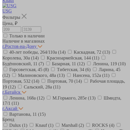
Knauf
USG
Фильтры
Цена, ₽
Только в наличии
Наличие в магазинах
г.Ростов-на-Дону
40-лет победы, 264/110а
(14)
Каскадная, 72
(13)
Королева, 30а
(14)
Красноармейская, 144
(11)
Будённовский, 11
(7)
Базарная, 11
(12)
Ленина, 119
(10)
Горсоветская, 45
(8)
Тибетская, 34
(6)
Ларина, 45
(12)
Малиновского, 48а
(13)
Нансена, 152а
(11)
Портовая, 532
(14)
Портовая, 70
(14)
Рабочая площадь,
19
(12)
Сальский, 28a
(11)
г.Батайск
Ленина, 168а
(12)
М.Горького, 285е
(13)
Шмидта,
17/1
(11)
г.Аксай
Вартанова, 11
(15)
Бренд
Dulux
(1)
Knauf
(1)
Marshall
(2)
ROCKS
(4)