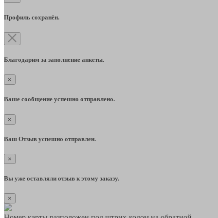
Профиль сохранён.
Благодарим за заполнение анкеты.
×
Ваше сообщение успешно отправлено.
×
Ваш Отзыв успешно отправлен.
×
Вы уже оставляли отзыв к этому заказу.
×
Номер карты разположен под штрих-кодом на обратной