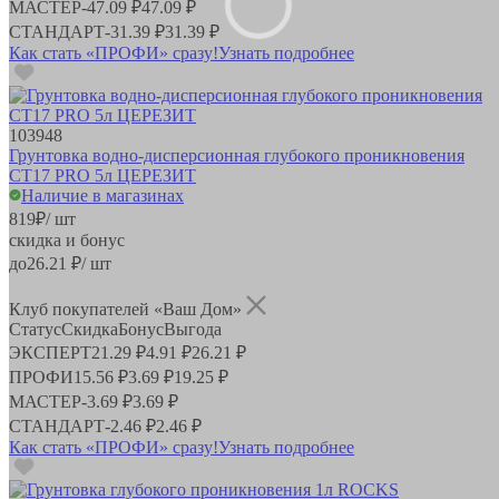
МАСТЕР
-
47.09 ₽
47.09 ₽
СТАНДАРТ
-
31.39 ₽
31.39 ₽
Как стать «ПРОФИ» сразу!
Узнать подробнее
103948
Грунтовка водно-дисперсионная глубокого проникновения
СТ17 PRO 5л ЦЕРЕЗИТ
Наличие в магазинах
819
₽
/ шт
скидка и бонус
до
26.21
₽/ шт
Клуб покупателей «Ваш Дом»
Статус
Скидка
Бонус
Выгода
ЭКСПЕРТ
21.29 ₽
4.91 ₽
26.21 ₽
ПРОФИ
15.56 ₽
3.69 ₽
19.25 ₽
МАСТЕР
-
3.69 ₽
3.69 ₽
СТАНДАРТ
-
2.46 ₽
2.46 ₽
Как стать «ПРОФИ» сразу!
Узнать подробнее