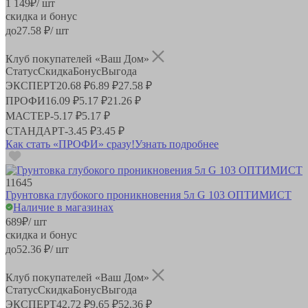
1 149
₽
/ шт
скидка и бонус
до
27.58
₽/ шт
Клуб покупателей «Ваш Дом»
Статус
Скидка
Бонус
Выгода
ЭКСПЕРТ
20.68 ₽
6.89 ₽
27.58 ₽
ПРОФИ
16.09 ₽
5.17 ₽
21.26 ₽
МАСТЕР
-
5.17 ₽
5.17 ₽
СТАНДАРТ
-
3.45 ₽
3.45 ₽
Как стать «ПРОФИ» сразу!
Узнать подробнее
11645
Грунтовка глубокого проникновения 5л G 103 ОПТИМИСТ
Наличие в магазинах
689
₽
/ шт
скидка и бонус
до
52.36
₽/ шт
Клуб покупателей «Ваш Дом»
Статус
Скидка
Бонус
Выгода
ЭКСПЕРТ
42.72 ₽
9.65 ₽
52.36 ₽