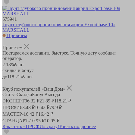
575941
Грунт глубокого проникновения акрил Export base 10л
MARSHALL
Привезём
Привезём
Постараемся доставить быстрее. Точную дату сообщит
оператор.
2 189
₽
/ шт
скидка и бонус
до
118.21
₽/ шт
Клуб покупателей «Ваш Дом»
Статус
Скидка
Бонус
Выгода
ЭКСПЕРТ
96.32 ₽
21.89 ₽
118.21 ₽
ПРОФИ
63.48 ₽
16.42 ₽
79.9 ₽
МАСТЕР
-
16.42 ₽
16.42 ₽
СТАНДАРТ
-
10.95 ₽
10.95 ₽
Как стать «ПРОФИ» сразу!
Узнать подробнее