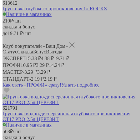
613612
Грунтовка глубокого проникновения 1л ROCKS
Наличие в магазинах
219
₽
/ шт
скидка и бонус
до
19.71
₽/ шт
Клуб покупателей «Ваш Дом»
Статус
Скидка
Бонус
Выгода
ЭКСПЕРТ
15.33 ₽
4.38 ₽
19.71 ₽
ПРОФИ
10.95 ₽
3.29 ₽
14.24 ₽
МАСТЕР
-
3.29 ₽
3.29 ₽
СТАНДАРТ
-
2.19 ₽
2.19 ₽
Как стать «ПРОФИ» сразу!
Узнать подробнее
621791
Грунтовка водно-дисперсионная глубокого проникновения
СТ17 PRO 2,5л ЦЕРЕЗИТ
Наличие в магазинах
563
₽
/ шт
скидка и бонус