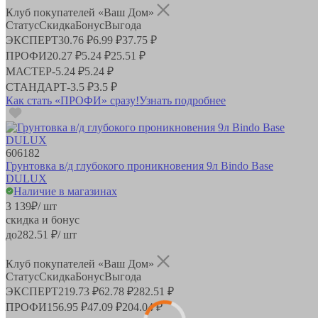
Клуб покупателей «Ваш Дом»
Статус
Скидка
Бонус
Выгода
ЭКСПЕРТ
30.76 ₽
6.99 ₽
37.75 ₽
ПРОФИ
20.27 ₽
5.24 ₽
25.51 ₽
МАСТЕР
-
5.24 ₽
5.24 ₽
СТАНДАРТ
-
3.5 ₽
3.5 ₽
Как стать «ПРОФИ» сразу!
Узнать подробнее
606182
Грунтовка в/д глубокого проникновения 9л Bindo Base
DULUX
Наличие в магазинах
3 139
₽
/ шт
скидка и бонус
до
282.51
₽/ шт
Клуб покупателей «Ваш Дом»
Статус
Скидка
Бонус
Выгода
ЭКСПЕРТ
219.73 ₽
62.78 ₽
282.51 ₽
ПРОФИ
156.95 ₽
47.09 ₽
204.04 ₽