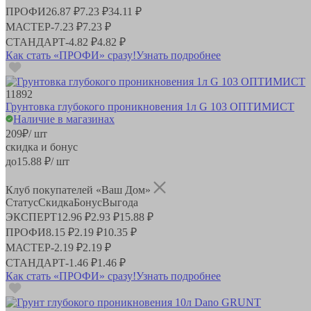
ПРОФИ
26.87 ₽
7.23 ₽
34.11 ₽
МАСТЕР
-
7.23 ₽
7.23 ₽
СТАНДАРТ
-
4.82 ₽
4.82 ₽
Как стать «ПРОФИ» сразу!
Узнать подробнее
11892
Грунтовка глубокого проникновения 1л G 103 ОПТИМИСТ
Наличие в магазинах
209
₽
/ шт
скидка и бонус
до
15.88
₽/ шт
Клуб покупателей «Ваш Дом»
Статус
Скидка
Бонус
Выгода
ЭКСПЕРТ
12.96 ₽
2.93 ₽
15.88 ₽
ПРОФИ
8.15 ₽
2.19 ₽
10.35 ₽
МАСТЕР
-
2.19 ₽
2.19 ₽
СТАНДАРТ
-
1.46 ₽
1.46 ₽
Как стать «ПРОФИ» сразу!
Узнать подробнее