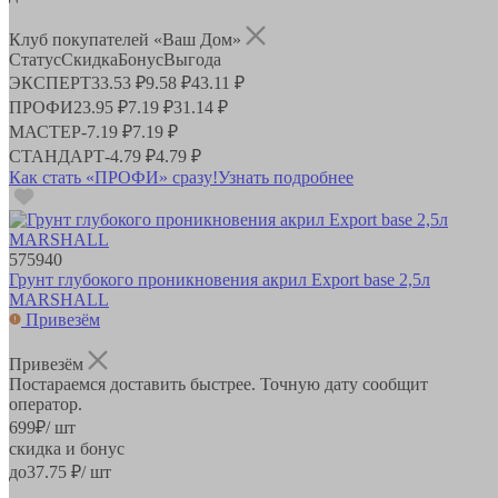
Клуб покупателей «Ваш Дом»
Статус
Скидка
Бонус
Выгода
ЭКСПЕРТ
33.53 ₽
9.58 ₽
43.11 ₽
ПРОФИ
23.95 ₽
7.19 ₽
31.14 ₽
МАСТЕР
-
7.19 ₽
7.19 ₽
СТАНДАРТ
-
4.79 ₽
4.79 ₽
Как стать «ПРОФИ» сразу!
Узнать подробнее
575940
Грунт глубокого проникновения акрил Export base 2,5л
MARSHALL
Привезём
Привезём
Постараемся доставить быстрее. Точную дату сообщит
оператор.
699
₽
/ шт
скидка и бонус
до
37.75
₽/ шт