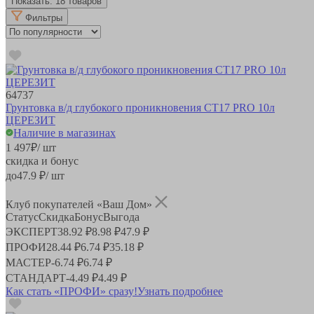
Показать:
18 товаров
Фильтры
64737
Грунтовка в/д глубокого проникновения СТ17 PRO 10л
ЦЕРЕЗИТ
Наличие в магазинах
1 497
₽
/ шт
скидка и бонус
до
47.9
₽/ шт
Клуб покупателей «Ваш Дом»
Статус
Скидка
Бонус
Выгода
ЭКСПЕРТ
38.92 ₽
8.98 ₽
47.9 ₽
ПРОФИ
28.44 ₽
6.74 ₽
35.18 ₽
МАСТЕР
-
6.74 ₽
6.74 ₽
СТАНДАРТ
-
4.49 ₽
4.49 ₽
Как стать «ПРОФИ» сразу!
Узнать подробнее