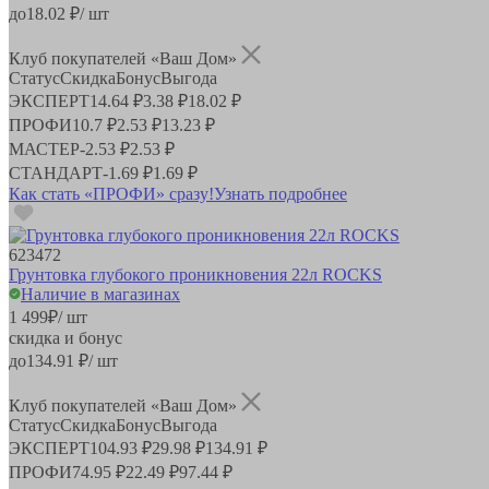
до
18.02
₽/ шт
Клуб покупателей «Ваш Дом»
Статус
Скидка
Бонус
Выгода
ЭКСПЕРТ
14.64 ₽
3.38 ₽
18.02 ₽
ПРОФИ
10.7 ₽
2.53 ₽
13.23 ₽
МАСТЕР
-
2.53 ₽
2.53 ₽
СТАНДАРТ
-
1.69 ₽
1.69 ₽
Как стать «ПРОФИ» сразу!
Узнать подробнее
623472
Грунтовка глубокого проникновения 22л ROCKS
Наличие в магазинах
1 499
₽
/ шт
скидка и бонус
до
134.91
₽/ шт
Клуб покупателей «Ваш Дом»
Статус
Скидка
Бонус
Выгода
ЭКСПЕРТ
104.93 ₽
29.98 ₽
134.91 ₽
ПРОФИ
74.95 ₽
22.49 ₽
97.44 ₽