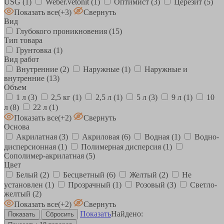
USG
(1)
Weber.vetonit
(1)
Оптимист
(3)
Церезит
(5)
Показать все
(+3)
Свернуть
Вид
Глубокого проникновения
(15)
Тип товара
Грунтовка
(1)
Вид работ
Внутренние
(2)
Наружные
(1)
Наружные и
внутренние
(13)
Объем
1 л
(3)
2,5 кг
(1)
2,5 л
(1)
5 л
(3)
9 л
(1)
10
л
(8)
22 л
(1)
Показать все
(+2)
Свернуть
Основа
Акрилатная
(3)
Акриловая
(6)
Водная
(1)
Водно-
дисперсионная
(1)
Полимерная дисперсия
(1)
Сополимер-акрилатная
(5)
Цвет
Белый
(2)
Бесцветный
(6)
Желтый
(2)
Не
установлен
(1)
Прозрачный
(1)
Розовый
(3)
Светло-
желтый
(2)
Показать все
(+2)
Свернуть
Показать
Найдено: