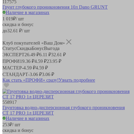
117575
Грунт глубокого проникновения 10л Dano GRUNT
Наличие в магазинах
1 019
₽
/ шт
скидка и бонус
до
32.61
₽/ шт
Клуб покупателей «Ваш Дом»
Статус
Скидка
Бонус
Выгода
ЭКСПЕРТ
26.49 ₽
6.11 ₽
32.61 ₽
ПРОФИ
19.36 ₽
4.59 ₽
23.95 ₽
МАСТЕР
-
4.59 ₽
4.59 ₽
СТАНДАРТ
-
3.06 ₽
3.06 ₽
Как стать «ПРОФИ» сразу!
Узнать подробнее
558917
Грунтовка водно-дисперсионная глубокого проникновения
CT 17 PRO 1л ЦЕРЕЗИТ
Наличие в магазинах
253
₽
/ шт
скидка и бонус