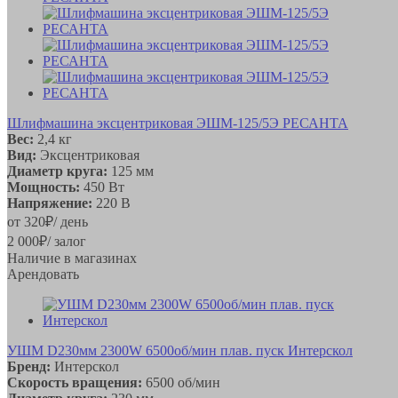
Шлифмашина эксцентриковая ЭШМ-125/5Э РЕСАНТА
Вес:
2,4 кг
Вид:
Эксцентриковая
Диаметр круга:
125 мм
Мощность:
450 Вт
Напряжение:
220 В
от
320
₽
/ день
2 000
₽
/ залог
Наличие в магазинах
Арендовать
УШМ D230мм 2300W 6500об/мин плав. пуск Интерскол
Бренд:
Интерскол
Скорость вращения:
6500 об/мин