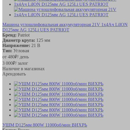
Машина углошлифовальная аккумуляторная 21V 1х4Ач LiION
D125мм AG 125Li UES PATRIOT
Бренд:
Patriot
Диаметр круга:
125 мм
Напряжение:
21 В
Тип:
Угловая
от
480
₽
/ день
3 000
₽
/ залог
Наличие в магазинах
Арендовать
УШМ D125мм 800W 11000об/мин ВИХРЬ