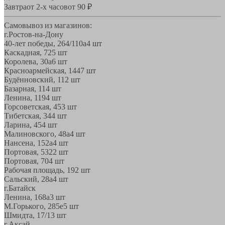
Завтра
от 2-х часов
от 90 ₽
Самовывоз из магазинов:
г.Ростов-на-Дону
40-лет победы, 264/110а
4 шт
Каскадная, 72
5 шт
Королева, 30а
6 шт
Красноармейская, 144
7 шт
Будённовский, 11
2 шт
Базарная, 11
4 шт
Ленина, 119
4 шт
Горсоветская, 45
3 шт
Тибетская, 34
4 шт
Ларина, 45
4 шт
Малиновского, 48а
4 шт
Нансена, 152а
4 шт
Портовая, 532
2 шт
Портовая, 70
4 шт
Рабочая площадь, 19
2 шт
Сальский, 28a
4 шт
г.Батайск
Ленина, 168а
3 шт
М.Горького, 285е
5 шт
Шмидта, 17/1
3 шт
г.Аксай