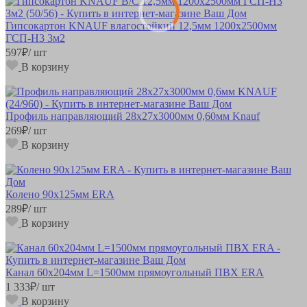
Гипсокартон KNAUF влагостойкий 12,5мм 1200х2500мм
ГСП-Н3 3м2
597
₽
/ шт
В корзину
Профиль направляющий 28х27х3000мм 0,60мм Knauf
269
₽
/ шт
В корзину
Колено 90х125мм ERA
289
₽
/ шт
В корзину
Канал 60х204мм L=1500мм прямоугольный ПВХ ERA
1 333
₽
/ шт
В корзину