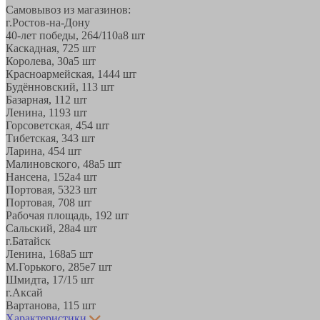
Самовывоз из магазинов:
г.Ростов-на-Дону
40-лет победы, 264/110а
8 шт
Каскадная, 72
5 шт
Королева, 30а
5 шт
Красноармейская, 144
4 шт
Будённовский, 11
3 шт
Базарная, 11
2 шт
Ленина, 119
3 шт
Горсоветская, 45
4 шт
Тибетская, 34
3 шт
Ларина, 45
4 шт
Малиновского, 48а
5 шт
Нансена, 152а
4 шт
Портовая, 532
3 шт
Портовая, 70
8 шт
Рабочая площадь, 19
2 шт
Сальский, 28a
4 шт
г.Батайск
Ленина, 168а
5 шт
М.Горького, 285е
7 шт
Шмидта, 17/1
5 шт
г.Аксай
Вартанова, 11
5 шт
Характеристики