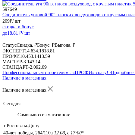
597649
Соединитель угловой 90° плоских воздуховодов с круглым пл
209
₽
/ шт
скидка и бонус
до
18.81
₽/ шт
Статус
Скидка, ₽
Бонус, ₽
Выгода, ₽
ЭКСПЕРТ
14.63
4.18
18.81
ПРОФИ
10.45
3.14
13.59
МАСТЕР
-
3.14
3.14
СТАНДАРТ
-
2.09
2.09
Профессиональным строителям -
«ПРОФИ»
сразу!
›
Подробнее 
Наличие в магазинах
Наличие в магазинах
Сегодня
Самовывоз из магазинов:
г.Ростов-на-Дону
40-лет победы, 264/110а
12.08, с 17:00*