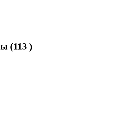
ты
(113 )