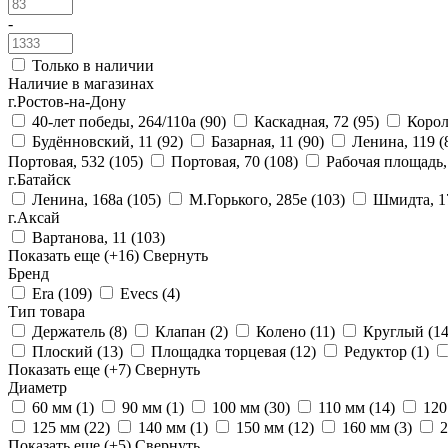
-
Только в наличии
Наличие в магазинах
г.Ростов-на-Дону
40-лет победы, 264/110а
(90)
Каскадная, 72
(95)
Корол
Будённовский, 11
(92)
Базарная, 11
(90)
Ленина, 119
(
Портовая, 532
(105)
Портовая, 70
(108)
Рабочая площадь
г.Батайск
Ленина, 168а
(105)
М.Горького, 285е
(103)
Шмидта, 1
г.Аксай
Вартанова, 11
(103)
Показать еще
(+16)
Свернуть
Бренд
Era
(109)
Evecs
(4)
Тип товара
Держатель
(8)
Клапан
(2)
Колено
(11)
Круглый
(14
Плоский
(13)
Площадка торцевая
(12)
Редуктор
(1)
Показать еще
(+7)
Свернуть
Диаметр
60 мм
(1)
90 мм
(1)
100 мм
(30)
110 мм
(14)
12
125 мм
(22)
140 мм
(1)
150 мм
(12)
160 мм
(3)
Показать еще
(+5)
Свернуть