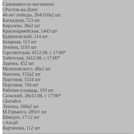
Самовывоз из магазинов:
г.Ростов-на-Дону
40-лет победы, 264/110а
2 шт
Каскадная, 72
3 шт
Королева, 30а
2 шт
Красноармейская, 144
3 шт
Будённовский, 11
4 шт
Базарная, 11
3 шт
Ленина, 119
3 шт
Горсоветская, 45
12.08, с 17:00*
Тибетская, 34
12.08, с 17:00*
Ларина, 45
2 шт
Малиновского, 48а
2 шт
Нансена, 152а
2 шт
Портовая, 532
4 шт
Портовая, 70
4 шт
Рабочая площадь, 19
3 шт
Сальский, 28a
12.08, с 17:00*
г.Батайск
Ленина, 168а
2 шт
М.Горького, 285е
1 шт
Шмидта, 17/1
2 шт
г.Аксай
Вартанова, 11
2 шт