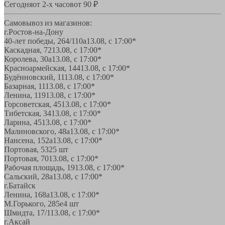
Сегодня
от 2-х часов
от 90 ₽
Самовывоз из магазинов:
г.Ростов-на-Дону
40-лет победы, 264/110а
13.08, с 17:00*
Каскадная, 72
13.08, с 17:00*
Королева, 30а
13.08, с 17:00*
Красноармейская, 144
13.08, с 17:00*
Будённовский, 11
13.08, с 17:00*
Базарная, 11
13.08, с 17:00*
Ленина, 119
13.08, с 17:00*
Горсоветская, 45
13.08, с 17:00*
Тибетская, 34
13.08, с 17:00*
Ларина, 45
13.08, с 17:00*
Малиновского, 48а
13.08, с 17:00*
Нансена, 152а
13.08, с 17:00*
Портовая, 532
5 шт
Портовая, 70
13.08, с 17:00*
Рабочая площадь, 19
13.08, с 17:00*
Сальский, 28a
13.08, с 17:00*
г.Батайск
Ленина, 168а
13.08, с 17:00*
М.Горького, 285е
4 шт
Шмидта, 17/1
13.08, с 17:00*
г.Аксай