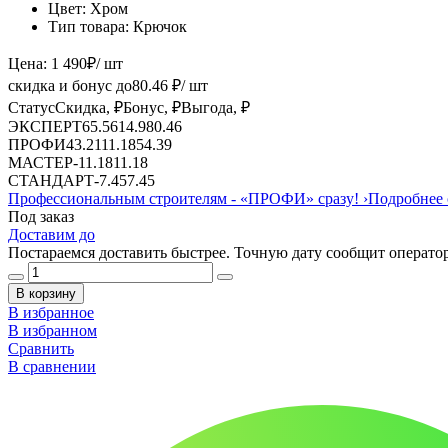
Цвет:
Хром
Тип товара:
Крючок
Цена:
1 490
₽
/ шт
скидка и бонус до
80.46
₽/ шт
Статус
Скидка, ₽
Бонус, ₽
Выгода, ₽
ЭКСПЕРТ
65.56
14.9
80.46
ПРОФИ
43.21
11.18
54.39
МАСТЕР
-
11.18
11.18
СТАНДАРТ
-
7.45
7.45
Профессиональным строителям -
«ПРОФИ»
сразу!
›
Подробнее 
Под заказ
Доставим до
Постараемся доставить быстрее. Точную дату сообщит оператор
В корзину
В избранное
В избранном
Сравнить
В сравнении