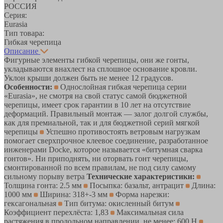
РОССИЯ
Серия:
Eurasia
Тип товара:
Гибкая черепица
Описание
Фигурные элементы гибкой черепицы, они же гонты,
укладываются внахлест на сплошное основание кровли.
Уклон крыши должен быть не менее 12 градусов.
Особенности:
Однослойная гибкая черепица серии
«Eurasia», не смотря на свой статус самой бюджетной
черепицы, имеет срок гарантии в 10 лет на отсутствие
деформаций. Правильный монтаж — залог долгой службы,
как для премиальной, так и для бюджетной серий мягкой
черепицы
Успешно противостоять ветровым нагрузкам
помогает сверхпрочное клеевое соединение, разработанное
инженерами Docke, которое называется «битумная сварка
гонтов». Ни приподнять, ни оторвать гонт черепицы,
смонтированной по всем правилам, не под силу самому
сильному порыву ветра
Технические характеристики:
Толщина гонта: 2.5 мм
Посыпка: базальт, антрацит
Длина:
1000 мм
Ширина: 318+-3 мм
Форма нарезки:
гексагональная
Тип битума: окисленный битум
Коэффициент перехлёста: 1,83
Максимальная сила
растяжения в продольном направлении, не менее: 600 Н