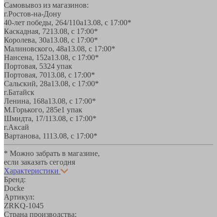
Самовывоз из магазинов:
г.Ростов-на-Дону
40-лет победы, 264/110а
13.08, с 17:00*
Каскадная, 72
13.08, с 17:00*
Королева, 30а
13.08, с 17:00*
Малиновского, 48а
13.08, с 17:00*
Нансена, 152а
13.08, с 17:00*
Портовая, 532
4 упак
Портовая, 70
13.08, с 17:00*
Сальский, 28a
13.08, с 17:00*
г.Батайск
Ленина, 168а
13.08, с 17:00*
М.Горького, 285е
1 упак
Шмидта, 17/1
13.08, с 17:00*
г.Аксай
Вартанова, 11
13.08, с 17:00*
* Можно забрать в магазине,
если заказать сегодня
Характеристики
Бренд:
Docke
Артикул:
ZRKQ-1045
Страна производства: