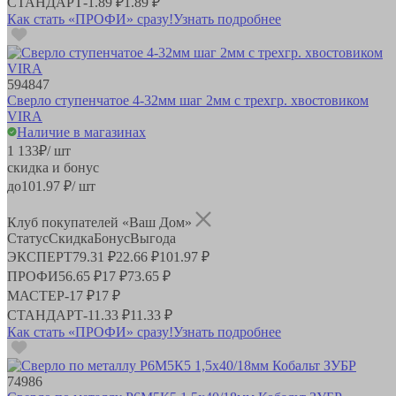
СТАНДАРТ
-
1.89 ₽
1.89 ₽
Как стать «ПРОФИ» сразу!
Узнать подробнее
594847
Сверло ступенчатое 4-32мм шаг 2мм с трехгр. хвостовиком
VIRA
Наличие в магазинах
1 133
₽
/ шт
скидка и бонус
до
101.97
₽/ шт
Клуб покупателей «Ваш Дом»
Статус
Скидка
Бонус
Выгода
ЭКСПЕРТ
79.31 ₽
22.66 ₽
101.97 ₽
ПРОФИ
56.65 ₽
17 ₽
73.65 ₽
МАСТЕР
-
17 ₽
17 ₽
СТАНДАРТ
-
11.33 ₽
11.33 ₽
Как стать «ПРОФИ» сразу!
Узнать подробнее
74986