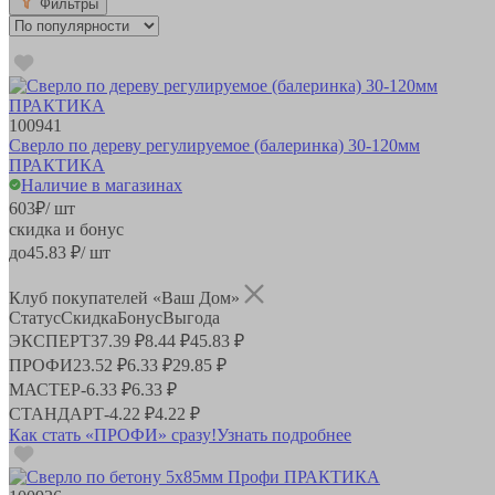
Фильтры
100941
Сверло по дереву регулируемое (балеринка) 30-120мм
ПРАКТИКА
Наличие в магазинах
603
₽
/ шт
скидка и бонус
до
45.83
₽/ шт
Клуб покупателей «Ваш Дом»
Статус
Скидка
Бонус
Выгода
ЭКСПЕРТ
37.39 ₽
8.44 ₽
45.83 ₽
ПРОФИ
23.52 ₽
6.33 ₽
29.85 ₽
МАСТЕР
-
6.33 ₽
6.33 ₽
СТАНДАРТ
-
4.22 ₽
4.22 ₽
Как стать «ПРОФИ» сразу!
Узнать подробнее