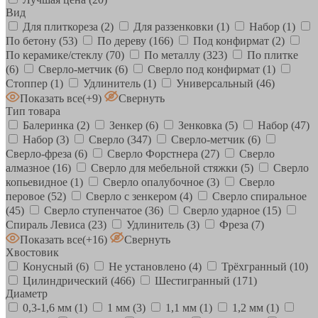
Вид
Для плиткореза
(2)
Для раззенковки
(1)
Набор
(1)
По бетону
(53)
По дереву
(166)
Под конфирмат
(2)
По керамике/стеклу
(70)
По металлу
(323)
По плитке
(6)
Сверло-метчик
(6)
Сверло под конфирмат
(1)
Стоппер
(1)
Удлинитель
(1)
Универсальный
(46)
Показать все
(+9)
Свернуть
Тип товара
Балеринка
(2)
Зенкер
(6)
Зенковка
(5)
Набор
(47)
Набор
(3)
Сверло
(347)
Сверло-метчик
(6)
Сверло-фреза
(6)
Сверло Форстнера
(27)
Сверло
алмазное
(16)
Сверло для мебельной стяжки
(5)
Сверло
копьевидное
(1)
Сверло опалубочное
(3)
Сверло
перовое
(52)
Сверло с зенкером
(4)
Сверло спиральное
(45)
Сверло ступенчатое
(36)
Сверло ударное
(15)
Спираль Левиса
(23)
Удлинитель
(3)
Фреза
(7)
Показать все
(+16)
Свернуть
Хвостовик
Конусный
(6)
Не установлено
(4)
Трёхгранный
(10)
Цилиндрический
(466)
Шестигранный
(171)
Диаметр
0,3-1,6 мм
(1)
1 мм
(3)
1,1 мм
(1)
1,2 мм
(1)