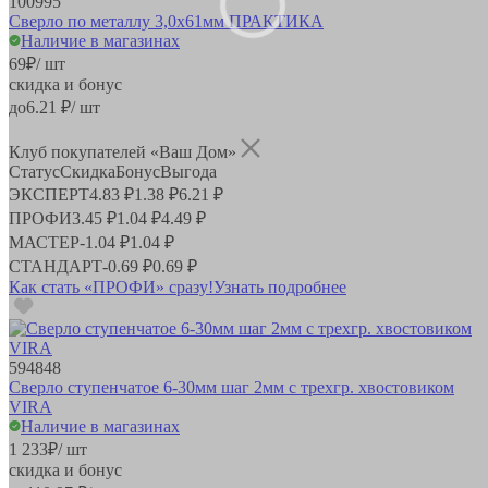
100995
Сверло по металлу 3,0х61мм ПРАКТИКА
Наличие в магазинах
69
₽
/ шт
скидка и бонус
до
6.21
₽/ шт
Клуб покупателей «Ваш Дом»
Статус
Скидка
Бонус
Выгода
ЭКСПЕРТ
4.83 ₽
1.38 ₽
6.21 ₽
ПРОФИ
3.45 ₽
1.04 ₽
4.49 ₽
МАСТЕР
-
1.04 ₽
1.04 ₽
СТАНДАРТ
-
0.69 ₽
0.69 ₽
Как стать «ПРОФИ» сразу!
Узнать подробнее
594848
Сверло ступенчатое 6-30мм шаг 2мм с трехгр. хвостовиком
VIRA
Наличие в магазинах
1 233
₽
/ шт
скидка и бонус