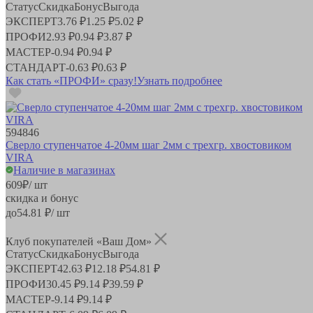
Статус
Скидка
Бонус
Выгода
ЭКСПЕРТ
3.76 ₽
1.25 ₽
5.02 ₽
ПРОФИ
2.93 ₽
0.94 ₽
3.87 ₽
МАСТЕР
-
0.94 ₽
0.94 ₽
СТАНДАРТ
-
0.63 ₽
0.63 ₽
Как стать «ПРОФИ» сразу!
Узнать подробнее
594846
Сверло ступенчатое 4-20мм шаг 2мм с трехгр. хвостовиком
VIRA
Наличие в магазинах
609
₽
/ шт
скидка и бонус
до
54.81
₽/ шт
Клуб покупателей «Ваш Дом»
Статус
Скидка
Бонус
Выгода
ЭКСПЕРТ
42.63 ₽
12.18 ₽
54.81 ₽
ПРОФИ
30.45 ₽
9.14 ₽
39.59 ₽
МАСТЕР
-
9.14 ₽
9.14 ₽