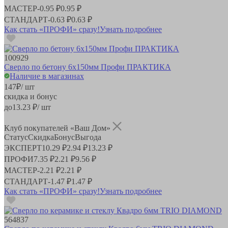
МАСТЕР
-
0.95 ₽
0.95 ₽
СТАНДАРТ
-
0.63 ₽
0.63 ₽
Как стать «ПРОФИ» сразу!
Узнать подробнее
100929
Сверло по бетону 6х150мм Профи ПРАКТИКА
Наличие в магазинах
147
₽
/ шт
скидка и бонус
до
13.23
₽/ шт
Клуб покупателей «Ваш Дом»
Статус
Скидка
Бонус
Выгода
ЭКСПЕРТ
10.29 ₽
2.94 ₽
13.23 ₽
ПРОФИ
7.35 ₽
2.21 ₽
9.56 ₽
МАСТЕР
-
2.21 ₽
2.21 ₽
СТАНДАРТ
-
1.47 ₽
1.47 ₽
Как стать «ПРОФИ» сразу!
Узнать подробнее
564837