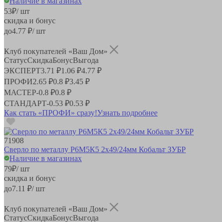
Наличие в магазинах
53
₽
/ шт
скидка и бонус
до
4.77
₽/ шт
Клуб покупателей «Ваш Дом»
Статус
Скидка
Бонус
Выгода
ЭКСПЕРТ
3.71 ₽
1.06 ₽
4.77 ₽
ПРОФИ
2.65 ₽
0.8 ₽
3.45 ₽
МАСТЕР
-
0.8 ₽
0.8 ₽
СТАНДАРТ
-
0.53 ₽
0.53 ₽
Как стать «ПРОФИ» сразу!
Узнать подробнее
71908
Сверло по металлу Р6М5К5 2х49/24мм Кобальт ЗУБР
Наличие в магазинах
79
₽
/ шт
скидка и бонус
до
7.11
₽/ шт
Клуб покупателей «Ваш Дом»
Статус
Скидка
Бонус
Выгода