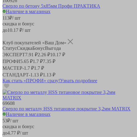
100926
Сверло по бетону 5х85мм Профи ПРАКТИКА
Наличие в магазинах
113
₽
/ шт
скидка и бонус
до
10.17
₽/ шт
Клуб покупателей «Ваш Дом»
Статус
Скидка
Бонус
Выгода
ЭКСПЕРТ
7.91 ₽
2.26 ₽
10.17 ₽
ПРОФИ
5.65 ₽
1.7 ₽
7.35 ₽
МАСТЕР
-
1.7 ₽
1.7 ₽
СТАНДАРТ
-
1.13 ₽
1.13 ₽
Как стать «ПРОФИ» сразу!
Узнать подробнее
69608
Сверло по металлу HSS титановое покрытие 3,2мм MATRIX
Наличие в магазинах
53
₽
/ шт
скидка и бонус
до
4.77
₽/ шт