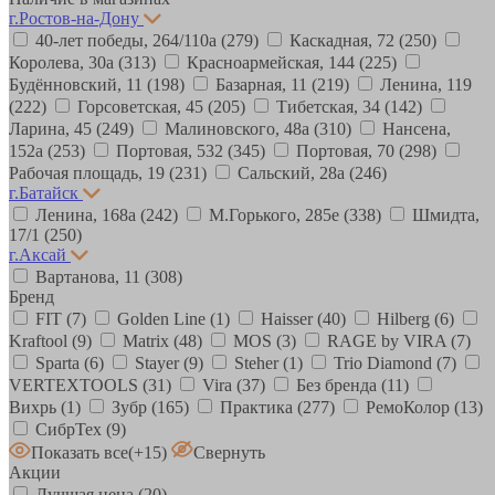
г.Ростов-на-Дону
40-лет победы, 264/110а
(279)
Каскадная, 72
(250)
Королева, 30а
(313)
Красноармейская, 144
(225)
Будённовский, 11
(198)
Базарная, 11
(219)
Ленина, 119
(222)
Горсоветская, 45
(205)
Тибетская, 34
(142)
Ларина, 45
(249)
Малиновского, 48а
(310)
Нансена,
152а
(253)
Портовая, 532
(345)
Портовая, 70
(298)
Рабочая площадь, 19
(231)
Сальский, 28a
(246)
г.Батайск
Ленина, 168а
(242)
М.Горького, 285е
(338)
Шмидта,
17/1
(250)
г.Аксай
Вартанова, 11
(308)
Бренд
FIT
(7)
Golden Line
(1)
Haisser
(40)
Hilberg
(6)
Kraftool
(9)
Matrix
(48)
MOS
(3)
RAGE by VIRA
(7)
Sparta
(6)
Stayer
(9)
Steher
(1)
Trio Diamond
(7)
VERTEXTOOLS
(31)
Vira
(37)
Без бренда
(11)
Вихрь
(1)
Зубр
(165)
Практика
(277)
РемоКолор
(13)
СибрТех
(9)
Показать все
(+15)
Свернуть
Акции
Лучшая цена
(20)