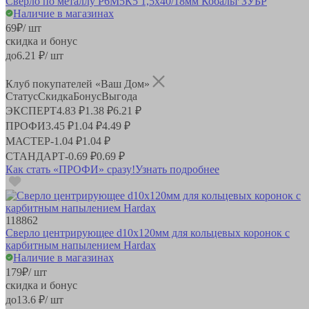
Сверло по металлу Р6М5К5 1,5х40/18мм Кобальт ЗУБР
Наличие в магазинах
69
₽
/ шт
скидка и бонус
до
6.21
₽/ шт
Клуб покупателей «Ваш Дом»
Статус
Скидка
Бонус
Выгода
ЭКСПЕРТ
4.83 ₽
1.38 ₽
6.21 ₽
ПРОФИ
3.45 ₽
1.04 ₽
4.49 ₽
МАСТЕР
-
1.04 ₽
1.04 ₽
СТАНДАРТ
-
0.69 ₽
0.69 ₽
Как стать «ПРОФИ» сразу!
Узнать подробнее
118862
Сверло центрирующее d10х120мм для кольцевых коронок с
карбитным напылением Hardax
Наличие в магазинах
179
₽
/ шт
скидка и бонус
до
13.6
₽/ шт