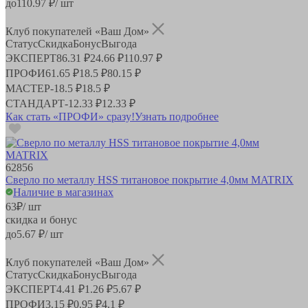
до
110.97
₽/ шт
Клуб покупателей «Ваш Дом»
Статус
Скидка
Бонус
Выгода
ЭКСПЕРТ
86.31 ₽
24.66 ₽
110.97 ₽
ПРОФИ
61.65 ₽
18.5 ₽
80.15 ₽
МАСТЕР
-
18.5 ₽
18.5 ₽
СТАНДАРТ
-
12.33 ₽
12.33 ₽
Как стать «ПРОФИ» сразу!
Узнать подробнее
62856
Сверло по металлу HSS титановое покрытие 4,0мм MATRIX
Наличие в магазинах
63
₽
/ шт
скидка и бонус
до
5.67
₽/ шт
Клуб покупателей «Ваш Дом»
Статус
Скидка
Бонус
Выгода
ЭКСПЕРТ
4.41 ₽
1.26 ₽
5.67 ₽
ПРОФИ
3.15 ₽
0.95 ₽
4.1 ₽