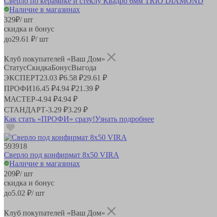
Сверло по керамике и стеклу Квадро 6мм TRIO DIAMOND
Наличие в магазинах
329
₽
/ шт
скидка и бонус
до
29.61
₽/ шт
Клуб покупателей «Ваш Дом»
Статус
Скидка
Бонус
Выгода
ЭКСПЕРТ
23.03 ₽
6.58 ₽
29.61 ₽
ПРОФИ
16.45 ₽
4.94 ₽
21.39 ₽
МАСТЕР
-
4.94 ₽
4.94 ₽
СТАНДАРТ
-
3.29 ₽
3.29 ₽
Как стать «ПРОФИ» сразу!
Узнать подробнее
593918
Сверло под конфирмат 8х50 VIRA
Наличие в магазинах
209
₽
/ шт
скидка и бонус
до
5.02
₽/ шт
Клуб покупателей «Ваш Дом»