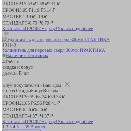
ЭКСПЕРТ
5.53 ₽
1.58 ₽
7.11 ₽
ПРОФИ
3.95 ₽
1.19 ₽
5.14 ₽
МАСТЕР
-
1.19 ₽
1.19 ₽
СТАНДАРТ
-
0.79 ₽
0.79 ₽
Как стать «ПРОФИ» сразу!
Узнать подробнее
101143
Удлинитель для перовых сверл 300мм ПРАКТИКА
Наличие в магазинах
437
₽
/ шт
скидка и бонус
до
39.33
₽/ шт
Клуб покупателей «Ваш Дом»
Статус
Скидка
Бонус
Выгода
ЭКСПЕРТ
30.59 ₽
8.74 ₽
39.33 ₽
ПРОФИ
21.85 ₽
6.56 ₽
28.41 ₽
МАСТЕР
-
6.56 ₽
6.56 ₽
СТАНДАРТ
-
4.37 ₽
4.37 ₽
Как стать «ПРОФИ» сразу!
Узнать подробнее
1
2
3
4
5
...
35
В конец