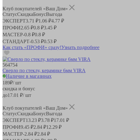
Клуб покупателей «Ваш Дом»
Статус
Скидка
Бонус
Выгода
ЭКСПЕРТ
3.71 ₽
1.06 ₽
4.77 ₽
ПРОФИ
2.65 ₽
0.8 ₽
3.45 ₽
МАСТЕР
-
0.8 ₽
0.8 ₽
СТАНДАРТ
-
0.53 ₽
0.53 ₽
Как стать «ПРОФИ» сразу!
Узнать подробнее
564754
Сверло по стеклу, керамике 6мм VIRA
Наличие в магазинах
189
₽
/ шт
скидка и бонус
до
17.01
₽/ шт
Клуб покупателей «Ваш Дом»
Статус
Скидка
Бонус
Выгода
ЭКСПЕРТ
13.23 ₽
3.78 ₽
17.01 ₽
ПРОФИ
9.45 ₽
2.84 ₽
12.29 ₽
МАСТЕР
-
2.84 ₽
2.84 ₽