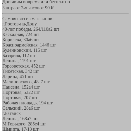
Доставим вовремя или бесплатно
Завтра
от 2-х часов
от 90 ₽
Самовывоз из магазинов:
г.Ростов-на-Дону
40-лет победы, 264/110а
2 шт
Каскадная, 72
4 шт
Королева, 30а
6 шт
Красноармейская, 144
6 шт
Будённовский, 11
5 шт
Базарная, 11
2 шт
Ленина, 119
1 шт
Горсоветская, 45
2 шт
Тибетская, 34
2 шт
Ларина, 45
1 шт
Малиновского, 48а
7 шт
Нансена, 152а
4 шт
Портовая, 532
2 шт
Портовая, 70
7 шт
Рабочая площадь, 19
4 шт
Сальский, 28a
6 шт
г.Батайск
Ленина, 168а
7 шт
М.Горького, 285е
4 шт
Шмидта, 17/1
3 шт