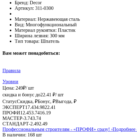
Бренд:
Decor
Артикул:
311-0300
Материал:
Нержавеющая сталь
Вид:
Многофункциональный
Материал рукоятки:
Пластик
Ширина лезвия:
300 мм
Тип товара:
Шпатель
Вам может понадобиться:
Правила
Уровни
Цена:
249
₽
/ шт
скидка и бонус до
22.41
₽/ шт
Статус
Скидка, ₽
Бонус, ₽
Выгода, ₽
ЭКСПЕРТ
17.43
4.98
22.41
ПРОФИ
12.45
3.74
16.19
МАСТЕР
-
3.74
3.74
СТАНДАРТ
-
2.49
2.49
Профессиональным строителям -
«ПРОФИ»
сразу!
›
Подробнее 
В наличии: 168 шт